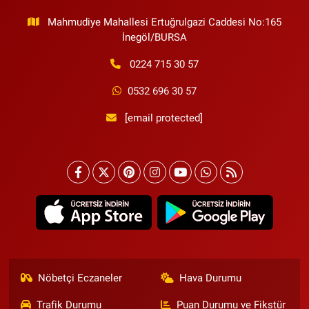
Mahmudiye Mahallesi Ertuğrulgazi Caddesi No:165
İnegöl/BURSA
0224 715 30 57
0532 696 30 57
[email protected]
Nöbetçi Eczaneler
Hava Durumu
Trafik Durumu
Puan Durumu ve Fikstür