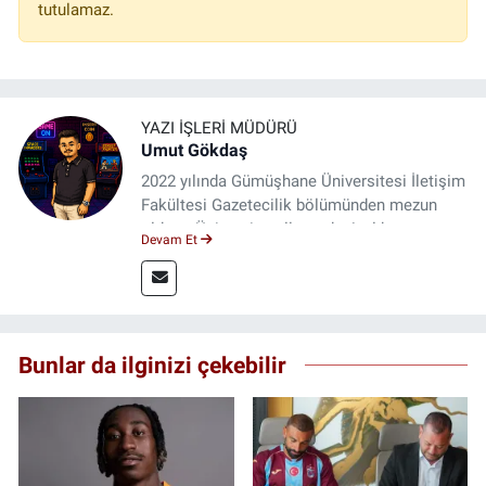
tutulamaz.
YAZI İŞLERI MÜDÜRÜ
Umut Gökdaş
2022 yılında Gümüşhane Üniversitesi İletişim
Fakültesi Gazetecilik bölümünden mezun
oldum. Üniversite yıllarımda 4 yıl boyunca
Devam Et
uygulamalı medya merkezinde görev alarak
saha deneyimi kazandım. 2023 yılından beri
Genç Gazete'de okurlarımıza haber
ulaştırıyorum.
Bunlar da ilginizi çekebilir