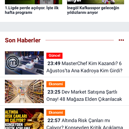
1.Ligde perde açılıyor. İşte ilk
İnegöl Kafkasspor geleceğin
hafta programı
yıldızlarını arıyor
Son Haberler
Güncel
23:49
MasterChef Kim Kazandı? 6
Ağustos’ta Ana Kadroya Kim Girdi?
Ekonomi
23:25
Dev Market Satışına Şartlı
Onay! 48 Mağaza Elden Çıkarılacak
Ekonomi
22:57
Altında Risk Çanları mı
Çalıyor? Konseyden Kritik Açıklama