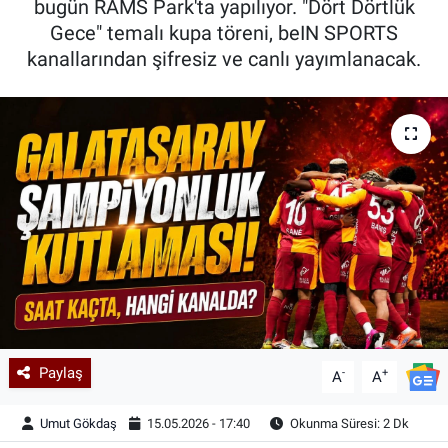
bugün RAMS Park'ta yapılıyor. "Dört Dörtlük
Gece" temalı kupa töreni, beIN SPORTS
Kadın & Aile
kanallarından şifresiz ve canlı yayımlanacak.
Kültür & Sanat
Sağlık
Siyaset
Teknoloji
Yazarlar
Astroloji-Rüya
Paylaş
-
+
A
A
Umut Gökdaş
15.05.2026 - 17:40
Okunma Süresi: 2 Dk