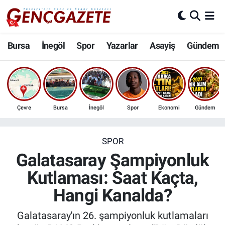
Bursa
Nöbetçi Eczaneler
Bursa
İnegöl
Spor
Yazarlar
Asayiş
Gündem
İnegöl
Hava Durumu
3.SAYFA
Trafik Durumu
Çevre
Bursa
İnegöl
Spor
Ekonomi
Gündem
Spor
Süper Lig Puan Durumu ve Fikstür
Eğitim
Tüm Manşetler
SPOR
Galatasaray Şampiyonluk
Ekonomi
Son Dakika Haberleri
Kutlaması: Saat Kaçta,
Hangi Kanalda?
Güncel
Haber Arşivi
Galatasaray'ın 26. şampiyonluk kutlamaları
İnanç