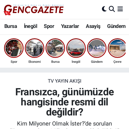
Bursa
Nöbetçi Eczaneler
Bursa
İnegöl
Spor
Yazarlar
Asayiş
Gündem
İnegöl
Hava Durumu
3.SAYFA
Trafik Durumu
Spor
Ekonomi
Bursa
İnegöl
Gündem
Çevre
Spor
Süper Lig Puan Durumu ve Fikstür
Eğitim
Tüm Manşetler
TV YAYIN AKIŞI
Fransızca, günümüzde
Ekonomi
Son Dakika Haberleri
hangisinde resmi dil
değildir?
Güncel
Haber Arşivi
Kim Milyoner Olmak İster?’de sorulan
İnanç