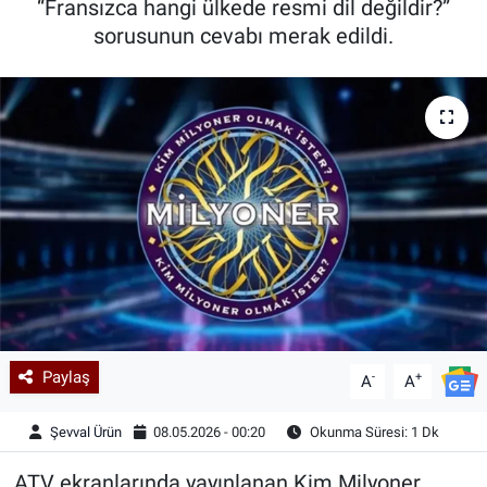
“Fransızca hangi ülkede resmi dil değildir?”
sorusunun cevabı merak edildi.
Kadın & Aile
Kültür & Sanat
Sağlık
Siyaset
Teknoloji
Yazarlar
Astroloji-Rüya
Paylaş
-
+
A
A
Şevval Ürün
08.05.2026 - 00:20
Okunma Süresi: 1 Dk
ATV ekranlarında yayınlanan Kim Milyoner