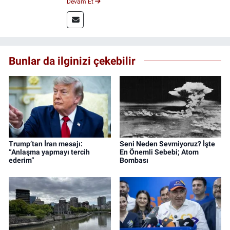
Devam Et
uygulamalı medya merkezinde görev alarak
saha deneyimi kazandım. 2023 yılından beri
Genç Gazete'de okurlarımıza haber
ulaştırıyorum.
Bunlar da ilginizi çekebilir
Trump’tan İran mesajı:
Seni Neden Sevmiyoruz? İşte
“Anlaşma yapmayı tercih
En Önemli Sebebi; Atom
ederim”
Bombası