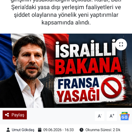
Şeria’daki yasa dışı yerleşim faaliyetleri ve
Kadın & Aile
şiddet olaylarına yönelik yeni yaptırımlar
kapsamında alındı.
Kültür & Sanat
Sağlık
Siyaset
Teknoloji
Yazarlar
Astroloji-Rüya
Paylaş
-
+
A
A
Umut Gökdaş
09.06.2026 - 16:33
Okunma Süresi: 2 Dk