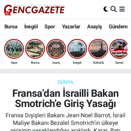
Bursa
Nöbetçi Eczaneler
Bursa
İnegöl
Spor
Yazarlar
Asayiş
Gündem
İnegöl
Hava Durumu
3.SAYFA
Trafik Durumu
Spor
Bursa
İnanç
İnegöl
Kültür&
Genel
Spor
Süper Lig Puan Durumu ve Fikstür
Eğitim
Tüm Manşetler
DÜNYA
Fransa’dan İsrailli Bakan
Ekonomi
Son Dakika Haberleri
Smotrich’e Giriş Yasağı
Güncel
Haber Arşivi
Fransa Dışişleri Bakanı Jean-Noel Barrot, İsrail
Maliye Bakanı Bezalel Smotrich’in ülkeye
İnanç
girişinin yasaklandığını açıkladı. Karar, Batı