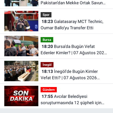
Pakistan’dan Mekke Ortak Savunma
Anlaşması
Spor
18:23
Galatasaray MCT Technic,
Oumar Ballo’yu Transfer Etti
Bursa
18:20
Bursa’da Bugün Vefat
Edenler Kimler? | 07 Ağustos 2026
Cuma
İnegöl
18:13
İnegöl'de Bugün Kimler
Vefat Etti? | 07 Ağustos 2026
Cuma
Gündem
17:55
Avcılar Belediyesi
soruşturmasında 12 şüpheli için
tutuklama talebi