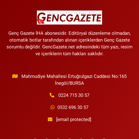
Genç Gazete İHA abonesidir. Editöryal düzenleme olmadan,
otomatik botlar tarafından alınan içeriklerden Genç Gazete
sorumlu değildir. GencGazete.net adresindeki tüm yazı, resim
ve içeriklerin tüm hakları saklıdır.
Mahmudiye Mahallesi Ertuğrulgazi Caddesi No:165
İnegöl/BURSA
0224 715 30 57
0532 696 30 57
[email protected]