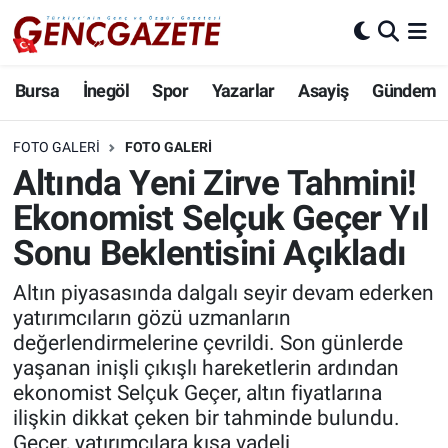
Bursa
Nöbetçi Eczaneler
Bursa
İnegöl
Spor
Yazarlar
Asayiş
Gündem
İnegöl
Hava Durumu
FOTO GALERI
FOTO GALERI
Altında Yeni Zirve Tahmini!
3.SAYFA
Trafik Durumu
Ekonomist Selçuk Geçer Yıl
Spor
Süper Lig Puan Durumu ve Fikstür
Sonu Beklentisini Açıkladı
Eğitim
Tüm Manşetler
Altın piyasasında dalgalı seyir devam ederken
yatırımcıların gözü uzmanların
Ekonomi
Son Dakika Haberleri
değerlendirmelerine çevrildi. Son günlerde
yaşanan inişli çıkışlı hareketlerin ardından
Güncel
Haber Arşivi
ekonomist Selçuk Geçer, altın fiyatlarına
ilişkin dikkat çeken bir tahminde bulundu.
İnanç
Geçer, yatırımcılara kısa vadeli