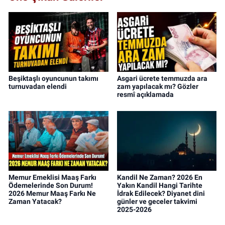
Beşiktaşlı oyuncunun takımı
Asgari ücrete temmuzda ara
turnuvadan elendi
zam yapılacak mı? Gözler
resmî açıklamada
Memur Emeklisi Maaş Farkı
Kandil Ne Zaman? 2026 En
Ödemelerinde Son Durum!
Yakın Kandil Hangi Tarihte
2026 Memur Maaş Farkı Ne
İdrak Edilecek? Diyanet dini
Zaman Yatacak?
günler ve geceler takvimi
2025-2026