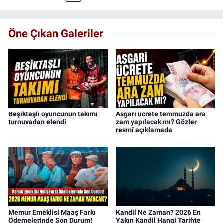
film konusunda uzmanlaşmıştır.
Öne Çıkan Galeriler
Beşiktaşlı oyuncunun takımı
Asgari ücrete temmuzda ara
turnuvadan elendi
zam yapılacak mı? Gözler
resmî açıklamada
Memur Emeklisi Maaş Farkı
Kandil Ne Zaman? 2026 En
Ödemelerinde Son Durum!
Yakın Kandil Hangi Tarihte