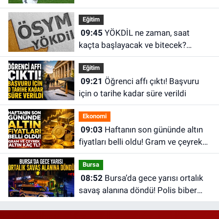
devreye girdi
Eğitim
09:45
YÖKDİL ne zaman, saat
kaçta başlayacak ve bitecek?
YÖKDİL/2 sonuçları ne zaman
Eğitim
açıklanacak?
09:21
Öğrenci affı çıktı! Başvuru
için o tarihe kadar süre verildi
Ekonomi
09:03
Haftanın son gününde altın
fiyatları belli oldu! Gram ve çeyrek
altın kaç TL?
Bursa
08:52
Bursa’da gece yarısı ortalık
savaş alanına döndü! Polis biber
gazıyla müdahale etti