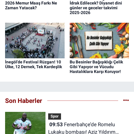
2026 Memur Maaş Farkı Ne
İdrak Edilecek? Diyanet dini
Zaman Yatacak?
günler ve geceler takvimi
2025-2026
İnegöl’de Festival Rüzgarı! 10
Bu Besinler Bağışıklığı Çelik
Ülke, 12 Dernek, Tek Kardeşlik
Gibi Yapıyor ve Vücudu
Hastalıklara Karşı Koruyor!
Son Haberler
Spor
09:53
Fenerbahçe’de Romelu
Lukaku bombası! Aziz Yıldırım