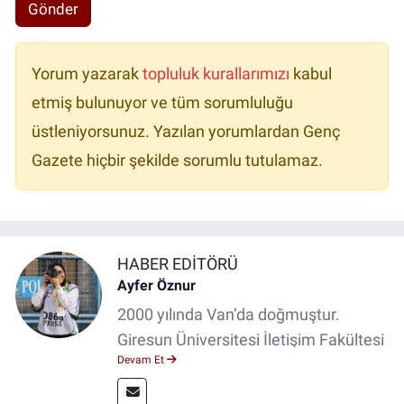
Gönder
Yorum yazarak
topluluk kurallarımızı
kabul
etmiş bulunuyor ve tüm sorumluluğu
üstleniyorsunuz. Yazılan yorumlardan Genç
Gazete hiçbir şekilde sorumlu tutulamaz.
HABER EDITÖRÜ
Ayfer Öznur
2000 yılında Van’da doğmuştur.
Giresun Üniversitesi İletişim Fakültesi
Devam Et
mezunudur. 3 yıldır medya
sektöründe çalışıyor. Özelikle kitap ve