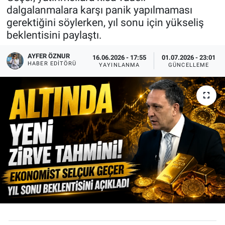
dalgalanmalara karşı panik yapılmaması
Kadın & Aile
gerektiğini söylerken, yıl sonu için yükseliş
beklentisini paylaştı.
Kültür & Sanat
AYFER ÖZNUR
16.06.2026 - 17:55
01.07.2026 - 23:01
HABER EDITÖRÜ
YAYINLANMA
GÜNCELLEME
Sağlık
Siyaset
Teknoloji
Yazarlar
Astroloji-Rüya