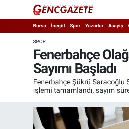
Bursa
Nöbetçi Eczaneler
Bursa
İnegöl
Spor
Yazarlar
Asayiş
İnegöl
Hava Durumu
SPOR
Fenerbahçe Olağ
3.SAYFA
Trafik Durumu
Sayımı Başladı
Spor
Süper Lig Puan Durumu ve Fikstür
Eğitim
Tüm Manşetler
Fenerbahçe Şükrü Saracoğlu S
işlemi tamamlandı, sayım süre
Ekonomi
Son Dakika Haberleri
Güncel
Haber Arşivi
İnanç