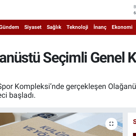
4
5
Gündem
Siyaset
Sağlık
Teknoloji
İnanç
Ekonomi
6
6
anüstü Seçimli Genel 
1
6
por Kompleksi’nde gerçekleşen Olağanüs
ci başladı.