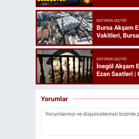
EDITÖRÜN SEÇTIĞI
Bursa Akşam E
Vakitleri, Burs
EDITÖRÜN SEÇTIĞI
İnegöl Akşam E
Ezan Saatleri 
Yorumlar