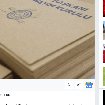
-
+
A
A
i: 1 Dk