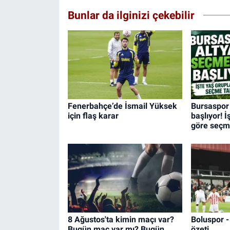
Bunlar da ilginizi çekebilir
Fenerbahçe’de İsmail Yüksek
Bursaspor 
için flaş karar
başlıyor! İ
göre seçm
8 Ağustos'ta kimin maçı var?
Boluspor 
Bugün maç var mı? Bugün
özeti