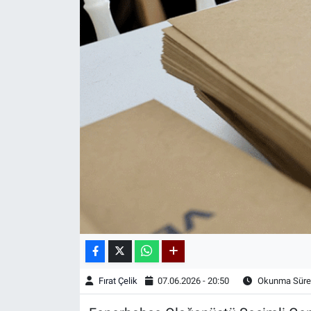
Kadın & Aile
Kültür & Sanat
Sağlık
Siyaset
Teknoloji
Yazarlar
Astroloji-Rüya
Fırat Çelik
07.06.2026 - 20:50
Okunma Süres