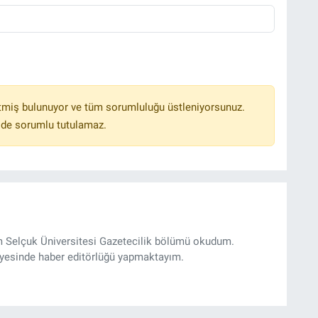
tmiş bulunuyor ve tüm sorumluluğu üstleniyorsunuz.
lde sorumlu tutulamaz.
m Selçuk Üniversitesi Gazetecilik bölümü okudum.
yesinde haber editörlüğü yapmaktayım.