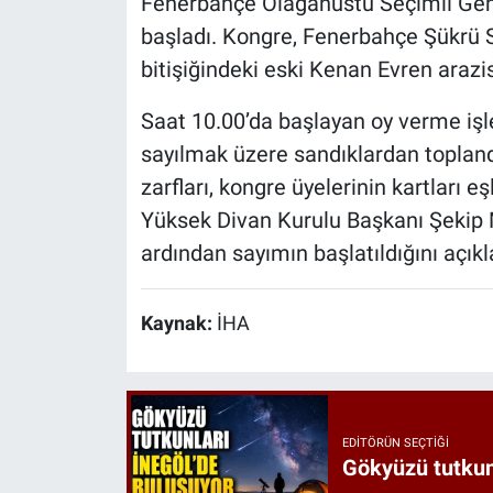
Fenerbahçe Olağanüstü Seçimli Gene
başladı. Kongre, Fenerbahçe Şükrü 
bitişiğindeki eski Kenan Evren arazi
Saat 10.00’da başlayan oy verme işl
sayılmak üzere sandıklardan toplandı
zarfları, kongre üyelerinin kartları e
Yüksek Divan Kurulu Başkanı Şekip
ardından sayımın başlatıldığını açıkl
Kaynak:
İHA
EDITÖRÜN SEÇTIĞI
Gökyüzü tutkunl