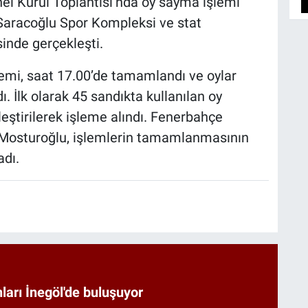
l Kurul Toplantısı’nda oy sayma işlemi
Saracoğlu Spor Kompleksi ve stat
sinde gerçekleşti.
emi, saat 17.00’de tamamlandı ve oylar
. İlk olarak 45 sandıkta kullanılan oy
şleştirilerek işleme alındı. Fenerbahçe
 Mosturoğlu, işlemlerin tamamlanmasının
adı.
arı İnegöl'de buluşuyor