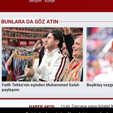
İletişim
Künye
Çerçeve yasa Adalet 
HABER AKIŞI
13:49
düzenlemenin detayla