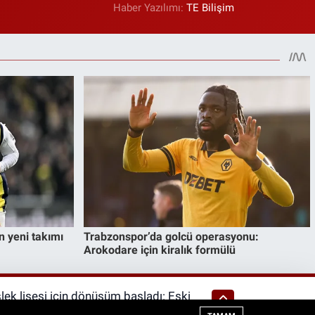
Haber Yazılımı:
TE Bilişim
ek lisesi için dönüşüm başladı: Eski
ıkılıyor