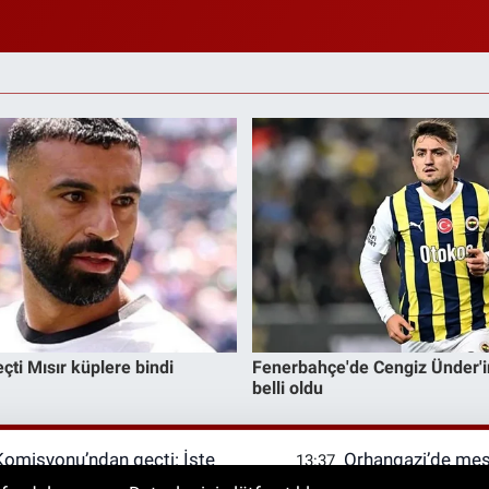
Komisyonu’ndan geçti: İşte
Orhangazi’de mesl
13:37
rı
atölye ve sınıflar y