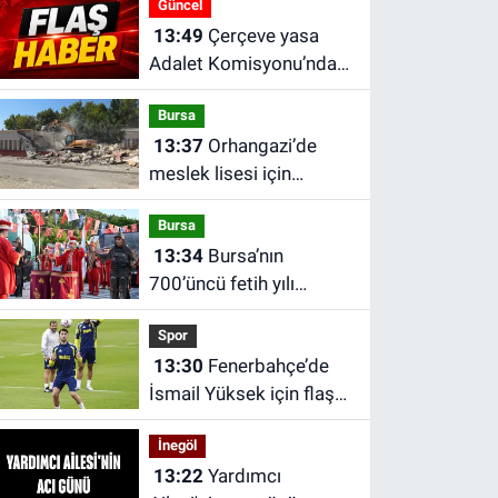
Güncel
13:49
Çerçeve yasa
Adalet Komisyonu’ndan
geçti: İşte
Bursa
düzenlemenin detayları
13:37
Orhangazi’de
meslek lisesi için
dönüşüm başladı: Eski
Bursa
atölye ve sınıflar
13:34
Bursa’nın
yıkılıyor
700’üncü fetih yılı
coşkusu Keles’e taşındı
Spor
13:30
Fenerbahçe’de
İsmail Yüksek için flaş
karar
İnegöl
13:22
Yardımcı