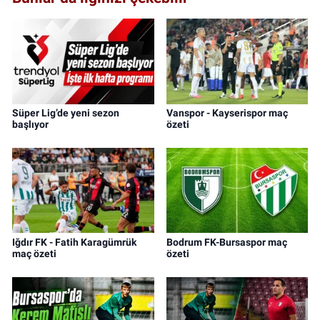
Süper Lig’de yeni sezon
Vanspor - Kayserispor maç
başlıyor
özeti
Iğdır FK - Fatih Karagümrük
Bodrum FK-Bursaspor maç
maç özeti
özeti