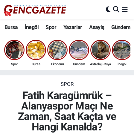
Bursa
Nöbetçi Eczaneler
Bursa
İnegöl
Spor
Yazarlar
Asayiş
Gündem
İnegöl
Hava Durumu
3.SAYFA
Trafik Durumu
Spor
Bursa
Ekonomi
Gündem
Astroloji-Rüya
İnegöl
Spor
Süper Lig Puan Durumu ve Fikstür
Eğitim
Tüm Manşetler
SPOR
Fatih Karagümrük –
Ekonomi
Son Dakika Haberleri
Alanyaspor Maçı Ne
Zaman, Saat Kaçta ve
Güncel
Haber Arşivi
Hangi Kanalda?
İnanç