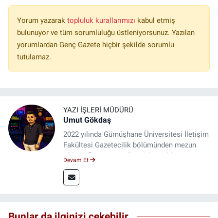
Yorum yazarak
topluluk kurallarımızı
kabul etmiş
bulunuyor ve tüm sorumluluğu üstleniyorsunuz. Yazılan
yorumlardan Genç Gazete hiçbir şekilde sorumlu
tutulamaz.
YAZI İŞLERI MÜDÜRÜ
Umut Gökdaş
2022 yılında Gümüşhane Üniversitesi İletişim
Fakültesi Gazetecilik bölümünden mezun
oldum. Üniversite yıllarımda 4 yıl boyunca
Devam Et
uygulamalı medya merkezinde görev alarak
saha deneyimi kazandım. 2023 yılından beri
Genç Gazete'de okurlarımıza haber
ulaştırıyorum.
Bunlar da ilginizi çekebilir