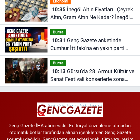
Ekonomi
Güncel Altın Fiyatları
10:35
İnegöl Altın Fiyatları | Çeyrek
Altın, Gram Altın Ne Kadar? İnegöl
Kapalı Çarşı'da Altın Ne Kadar?
Bursa
10:31
Genç Gazete anketinde
Cumhur İttifakı'na en yakın parti
şaşırttı
Bursa
10:13
Gürsu’da 28. Armut Kültür ve
Sanat Festivali konserlerle sona
erdi
Genç Gazete İHA abonesidir. Editöryal düzenleme olmadan,
otomatik botlar tarafından alınan içeriklerden Genç Gazete
sorumlu değildir. GencGazete.net adresindeki tüm yazı, resim