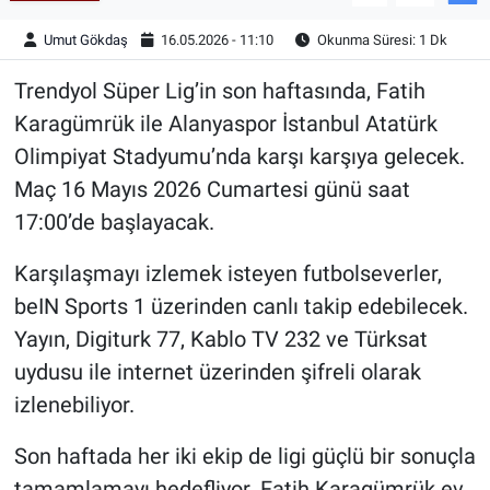
Umut Gökdaş
16.05.2026 - 11:10
Okunma Süresi: 1 Dk
Trendyol Süper Lig’in son haftasında, Fatih
Karagümrük ile Alanyaspor İstanbul Atatürk
Olimpiyat Stadyumu’nda karşı karşıya gelecek.
Maç 16 Mayıs 2026 Cumartesi günü saat
17:00’de başlayacak.
Karşılaşmayı izlemek isteyen futbolseverler,
beIN Sports 1 üzerinden canlı takip edebilecek.
Yayın, Digiturk 77, Kablo TV 232 ve Türksat
uydusu ile internet üzerinden şifreli olarak
izlenebiliyor.
Son haftada her iki ekip de ligi güçlü bir sonuçla
tamamlamayı hedefliyor. Fatih Karagümrük ev