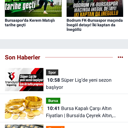
Bursaspor'da Kerem Matışlı
Bodrum FK-Bursaspor maçında
tarihe geçti
İnegöl detayı! İki kaptan da
İnegöllü
Son Haberler
Spor
10:58
Süper Lig’de yeni sezon
başlıyor
Bursa
10:41
Bursa Kapalı Çarşı Altın
Fiyatları | Bursa'da Çeyrek Altın,
Gram Altın, Tam Altın Ne Kadar? En