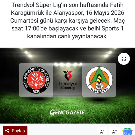
Trendyol Süper Lig’in son haftasında Fatih
Kadın & Aile
Karagümrük ile Alanyaspor, 16 Mayıs 2026
Cumartesi günü karşı karşıya gelecek. Maç
Kültür & Sanat
saat 17:00’de başlayacak ve beIN Sports 1
kanalından canlı yayınlanacak.
Sağlık
Siyaset
Teknoloji
Yazarlar
Astroloji-Rüya
Paylaş
-
+
A
A