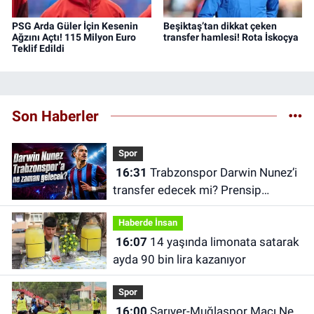
PSG Arda Güler İçin Kesenin
Beşiktaş’tan dikkat çeken
Ağzını Açtı! 115 Milyon Euro
transfer hamlesi! Rota İskoçya
Teklif Edildi
Son Haberler
Spor
16:31
Trabzonspor Darwin Nunez’i
transfer edecek mi? Prensip
anlaşması iddiası
Haberde İnsan
16:07
14 yaşında limonata satarak
ayda 90 bin lira kazanıyor
Spor
16:00
Sarıyer-Muğlaspor Maçı Ne