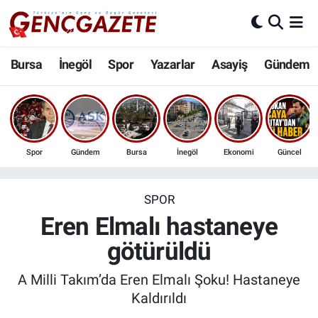
Bursa
Nöbetçi Eczaneler
Bursa
İnegöl
Spor
Yazarlar
Asayiş
Gündem
İnegöl
Hava Durumu
3.SAYFA
Trafik Durumu
Spor
Gündem
Bursa
İnegöl
Ekonomi
Güncel
Spor
Süper Lig Puan Durumu ve Fikstür
Eğitim
Tüm Manşetler
SPOR
Eren Elmalı hastaneye
Ekonomi
Son Dakika Haberleri
götürüldü
Güncel
Haber Arşivi
A Milli Takım’da Eren Elmalı Şoku! Hastaneye
Kaldırıldı
İnanç