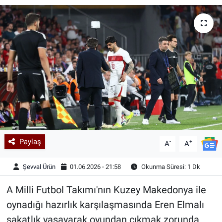
Kadın & Aile
Kültür & Sanat
Sağlık
Siyaset
Teknoloji
Paylaş
-
+
Yazarlar
A
A
Şevval Ürün
01.06.2026 - 21:58
Okunma Süresi: 1 Dk
Astroloji-Rüya
A Milli Futbol Takımı'nın Kuzey Makedonya ile
oynadığı hazırlık karşılaşmasında Eren Elmalı
sakatlık yaşayarak oyundan çıkmak zorunda