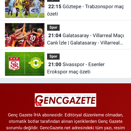
22:15
Göztepe - Trabzonspor maç
özeti
Spor
21:04
Galatasaray - Villarreal Maçı
Canlı İzle | Galatasaray - Villarreal
Maçı Canlı Anlatım | Galatasaray
Spor
Maçı İzle
21:00
Sivasspor - Esenler
Erokspor maç özeti
Genç Gazete İHA abonesidir. Editöryal düzenleme olmadan,
otomatik botlar tarafından alınan içeriklerden Genç Gazete
sorumlu değildir. GencGazete.net adresindeki tüm yazı, resim