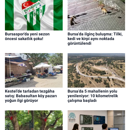
Bursaspor'da yeni sezon
Bursa'da ilginç buluşma: Tilki,
öncesi sakatlık şoku!
kedi ve kirpi aynı noktada
görüntülendi
Kestel’de tarladan tezgâha
Bursa’da 5 mahallenin yolu
satış: Babasultan köy pazarı
yenileniyor: 10 kilometrelik
yoğun ilgi görüyor
çalışma başladı