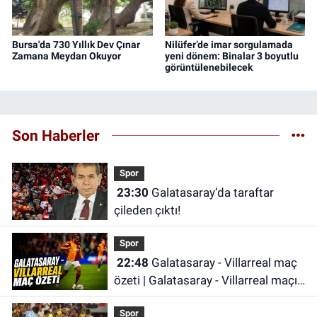
Bursa'da 730 Yıllık Dev Çınar
Nilüfer’de imar sorgulamada
Zamana Meydan Okuyor
yeni dönem: Binalar 3 boyutlu
görüntülenebilecek
Son Haberler
Spor
23:30
Galatasaray’da taraftar
çileden çıktı!
Spor
22:48
Galatasaray - Villarreal maç
özeti | Galatasaray - Villarreal maçı
önemli dakikalar
Spor