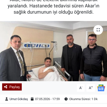
yaralandı. Hastanede tedavisi süren Akar’ın
Kadın & Aile
sağlık durumunun iyi olduğu öğrenildi.
Kültür & Sanat
Sağlık
Siyaset
Teknoloji
Yazarlar
Astroloji-Rüya
Paylaş
-
+
A
A
Umut Gökdaş
07.05.2026 - 17:59
Okunma Süresi: 1 Dk