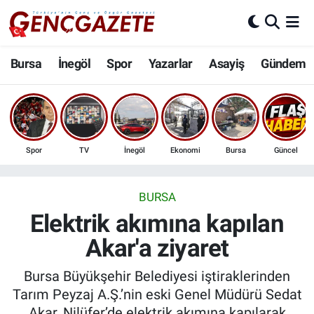
Bursa
Nöbetçi Eczaneler
Bursa
İnegöl
Spor
Yazarlar
Asayiş
Gündem
İnegöl
Hava Durumu
3.SAYFA
Trafik Durumu
Spor
TV
İnegöl
Ekonomi
Bursa
Güncel
Spor
Süper Lig Puan Durumu ve Fikstür
Eğitim
Tüm Manşetler
BURSA
Elektrik akımına kapılan
Ekonomi
Son Dakika Haberleri
Akar'a ziyaret
Güncel
Haber Arşivi
Bursa Büyükşehir Belediyesi iştiraklerinden
Tarım Peyzaj A.Ş.’nin eski Genel Müdürü Sedat
İnanç
Akar, Nilüfer’de elektrik akımına kapılarak