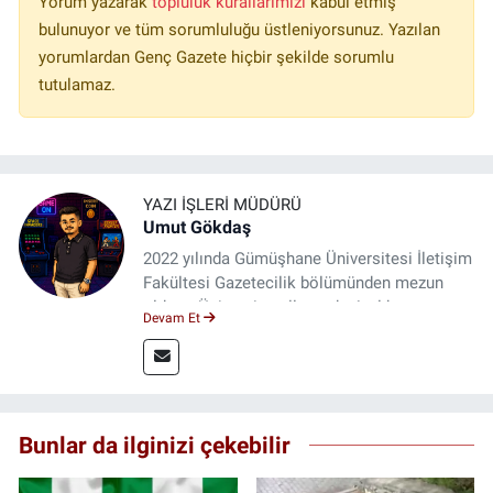
Yorum yazarak
topluluk kurallarımızı
kabul etmiş
bulunuyor ve tüm sorumluluğu üstleniyorsunuz. Yazılan
yorumlardan Genç Gazete hiçbir şekilde sorumlu
tutulamaz.
YAZI İŞLERI MÜDÜRÜ
Umut Gökdaş
2022 yılında Gümüşhane Üniversitesi İletişim
Fakültesi Gazetecilik bölümünden mezun
oldum. Üniversite yıllarımda 4 yıl boyunca
Devam Et
uygulamalı medya merkezinde görev alarak
saha deneyimi kazandım. 2023 yılından beri
Genç Gazete'de okurlarımıza haber
ulaştırıyorum.
Bunlar da ilginizi çekebilir