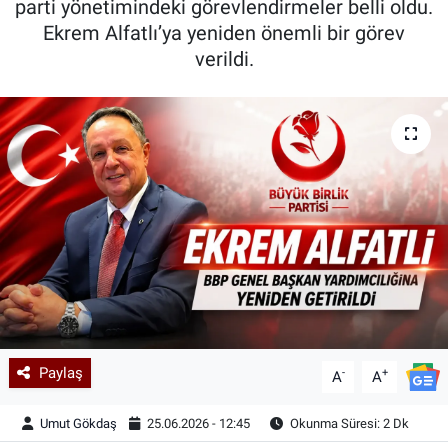
parti yönetimindeki görevlendirmeler belli oldu.
Ekrem Alfatlı’ya yeniden önemli bir görev
Kadın & Aile
verildi.
Kültür & Sanat
Sağlık
Siyaset
Teknoloji
Yazarlar
Astroloji-Rüya
Paylaş
-
+
A
A
Umut Gökdaş
25.06.2026 - 12:45
Okunma Süresi: 2 Dk