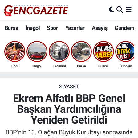
Bursa
Nöbetçi Eczaneler
Bursa
İnegöl
Spor
Yazarlar
Asayiş
Gündem
İnegöl
Hava Durumu
3.SAYFA
Trafik Durumu
Spor
İnegöl
Ekonomi
Bursa
Güncel
Gündem
Spor
Süper Lig Puan Durumu ve Fikstür
Eğitim
Tüm Manşetler
SIYASET
Ekrem Alfatlı BBP Genel
Ekonomi
Son Dakika Haberleri
Başkan Yardımcılığına
Yeniden Getirildi
Güncel
Haber Arşivi
BBP’nin 13. Olağan Büyük Kurultayı sonrasında
İnanç