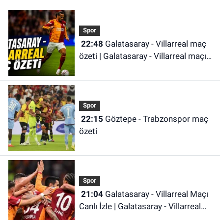
Spor
22:48
Galatasaray - Villarreal maç
özeti | Galatasaray - Villarreal maçı
önemli dakikalar
Spor
22:15
Göztepe - Trabzonspor maç
özeti
Spor
21:04
Galatasaray - Villarreal Maçı
Canlı İzle | Galatasaray - Villarreal
Maçı Canlı Anlatım | Galatasaray