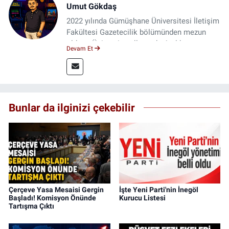
Umut Gökdaş
2022 yılında Gümüşhane Üniversitesi İletişim
Fakültesi Gazetecilik bölümünden mezun
oldum. Üniversite yıllarımda 4 yıl boyunca
Devam Et
uygulamalı medya merkezinde görev alarak
saha deneyimi kazandım. 2023 yılından beri
Genç Gazete'de okurlarımıza haber
ulaştırıyorum.
Bunlar da ilginizi çekebilir
Çerçeve Yasa Mesaisi Gergin
İşte Yeni Parti'nin İnegöl
Başladı! Komisyon Önünde
Kurucu Listesi
Tartışma Çıktı