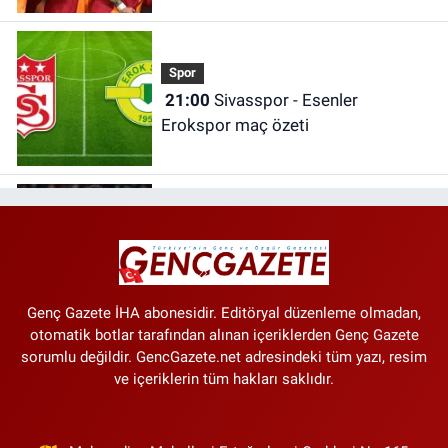
Maçı İzle
Spor
21:00
Sivasspor - Esenler
Erokspor maç özeti
Spor
20:20
Galatasaray - Villarreal maçı
ilk 11’leri belli oldu!
Genç Gazete İHA abonesidir. Editöryal düzenleme olmadan,
otomatik botlar tarafından alınan içeriklerden Genç Gazete
sorumlu değildir. GencGazete.net adresindeki tüm yazı, resim
ve içeriklerin tüm hakları saklıdır.