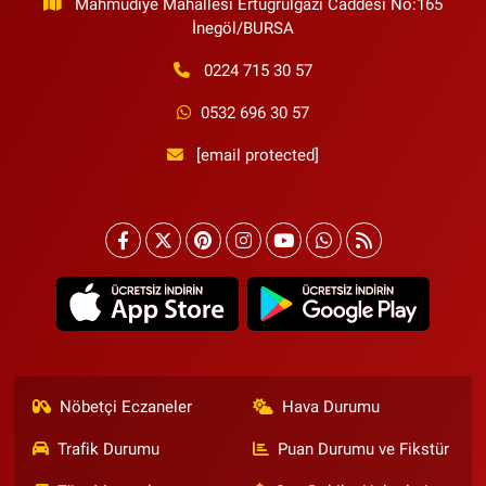
Mahmudiye Mahallesi Ertuğrulgazi Caddesi No:165
İnegöl/BURSA
0224 715 30 57
0532 696 30 57
[email protected]
Nöbetçi Eczaneler
Hava Durumu
Trafik Durumu
Puan Durumu ve Fikstür