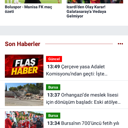
Boluspor - Manisa FK maç
Icardi’den Olay Karar!
özeti
Galatasaray'a Vedaya
Gelmiyor
Son Haberler
Güncel
13:49
Çerçeve yasa Adalet
Komisyonu’ndan geçti: İşte
düzenlemenin detayları
Bursa
13:37
Orhangazi’de meslek lisesi
için dönüşüm başladı: Eski atölye
ve sınıflar yıkılıyor
Bursa
13:34
Bursa’nın 700’üncü fetih yılı