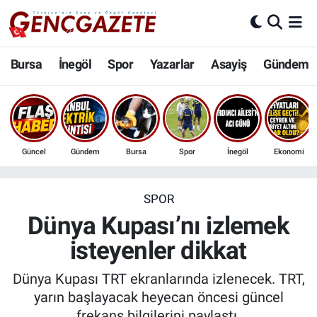
Bursa
Nöbetçi Eczaneler
Bursa
İnegöl
Spor
Yazarlar
Asayiş
Gündem
İnegöl
Hava Durumu
3.SAYFA
Trafik Durumu
Güncel
Gündem
Bursa
Spor
İnegöl
Ekonomi
Spor
Süper Lig Puan Durumu ve Fikstür
Eğitim
Tüm Manşetler
SPOR
Dünya Kupası’nı izlemek
Ekonomi
Son Dakika Haberleri
isteyenler dikkat
Güncel
Haber Arşivi
Dünya Kupası TRT ekranlarında izlenecek. TRT,
yarın başlayacak heyecan öncesi güncel
İnanç
frekans bilgilerini paylaştı.