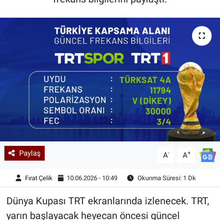
Kadın & Aile
Kültür & Sanat
Sağlık
Siyaset
Teknoloji
Yazarlar
Paylaş
-
+
A
A
Astroloji-Rüya
Fırat Çelik
10.06.2026 - 10:49
Okunma Süresi: 1 Dk
Dünya Kupası TRT ekranlarında izlenecek. TRT,
yarın başlayacak heyecan öncesi güncel