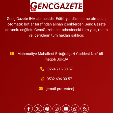
Genç Gazete İHA abonesidir. Editöryal düzenleme olmadan,
otomatik botlar tarafından alınan içeriklerden Genç Gazete
sorumlu değildir. GencGazete.net adresindeki tüm yazı, resim
ve içeriklerin tüm hakları saklıdır.
Mahmudiye Mahallesi Ertuğrulgazi Caddesi No:165
İnegöl/BURSA
0224 715 30 57
0532 696 30 57
[email protected]