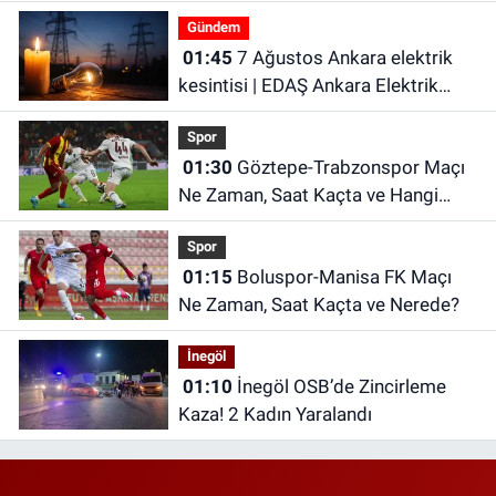
Kanalda? Galatasaray hazırlık maçı
Gündem
ne zaman?
01:45
7 Ağustos Ankara elektrik
kesintisi | EDAŞ Ankara Elektrik
Kesintisi
Spor
01:30
Göztepe-Trabzonspor Maçı
Ne Zaman, Saat Kaçta ve Hangi
Kanalda?
Spor
01:15
Boluspor-Manisa FK Maçı
Ne Zaman, Saat Kaçta ve Nerede?
İnegöl
01:10
İnegöl OSB’de Zincirleme
Kaza! 2 Kadın Yaralandı