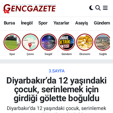
Bursa
Nöbetçi Eczaneler
Bursa
İnegöl
Spor
Yazarlar
Asayiş
Gündem
İnegöl
Hava Durumu
3.SAYFA
Trafik Durumu
Spor
Çevre
İnegöl
Gündem
Ekonomi
Sağlık
Spor
Süper Lig Puan Durumu ve Fikstür
Eğitim
Tüm Manşetler
3.SAYFA
Diyarbakır’da 12 yaşındaki
Ekonomi
Son Dakika Haberleri
çocuk, serinlemek için
girdiği gölette boğuldu
Güncel
Haber Arşivi
Diyarbakır’da 12 yaşındaki çocuk, serinlemek
İnanç