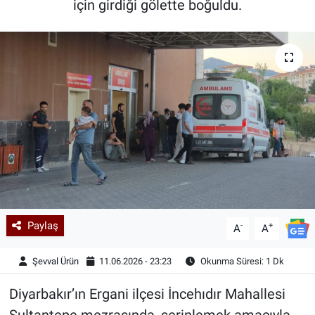
için girdiği gölette boğuldu.
Kadın & Aile
Kültür & Sanat
Sağlık
Siyaset
Teknoloji
Yazarlar
Paylaş
-
+
A
A
Astroloji-Rüya
Şevval Ürün
11.06.2026 - 23:23
Okunma Süresi: 1 Dk
Diyarbakır’ın Ergani ilçesi İncehıdır Mahallesi
Sultantepe mezrasında, serinlemek amacıyla