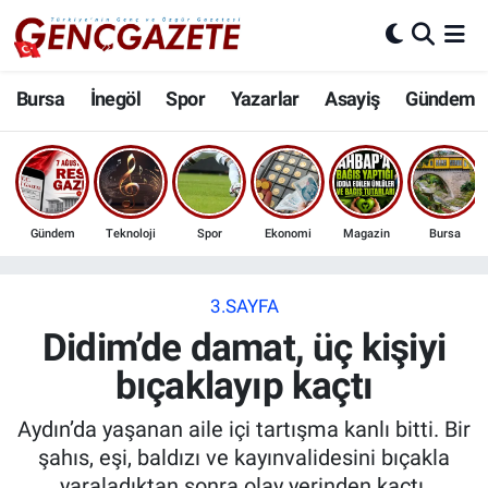
Bursa
Nöbetçi Eczaneler
Bursa
İnegöl
Spor
Yazarlar
Asayiş
Gündem
İnegöl
Hava Durumu
3.SAYFA
Trafik Durumu
Gündem
Teknoloji
Spor
Ekonomi
Magazin
Bursa
Spor
Süper Lig Puan Durumu ve Fikstür
Eğitim
Tüm Manşetler
3.SAYFA
Didim’de damat, üç kişiyi
Ekonomi
Son Dakika Haberleri
bıçaklayıp kaçtı
Güncel
Haber Arşivi
Aydın’da yaşanan aile içi tartışma kanlı bitti. Bir
şahıs, eşi, baldızı ve kayınvalidesini bıçakla
İnanç
yaraladıktan sonra olay yerinden kaçtı.