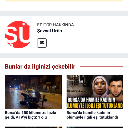
EDITÖR HAKKINDA
Şevval Ürün
Bunlar da ilginizi çekebilir
Bursa'da 150 kilometre hızla
Bursa’da hamile kadının
geldi, ATV’yi biçti: 1 ölü
ölümüyle ilgili eşi tutuklandı