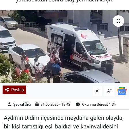
Kadın & Aile
Kültür & Sanat
Sağlık
Siyaset
Teknoloji
Yazarlar
Paylaş
-
+
A
A
Astroloji-Rüya
Şevval Ürün
31.05.2026 - 18:42
Okunma Süresi: 1 Dk
Aydın'ın Didim ilçesinde meydana gelen olayda,
bir kişi tartıştığı eşi, baldızı ve kayınvalidesini