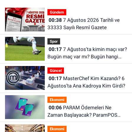
Gündem
00:38
7 Ağustos 2026 Tarihli ve
33333 Sayılı Resmî Gazete
Spor
00:17
7 Ağustos'ta kimin maçı var?
Bugün maç var mı? Bugün hangi
maçlar var?
Güncel
00:17
MasterChef Kim Kazandı? 6
Ağustos’ta Ana Kadroya Kim Girdi?
Ekonomi
00:06
PARAM Ödemeleri Ne
Zaman Başlayacak? ParamPOS
Hak Edişleri İçin Ödeme Açıklaması
Ekonomi