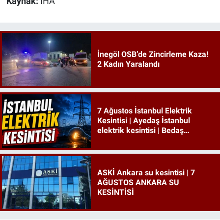
Kaynak:
İHA
İnegöl OSB’de Zincirleme Kaza!
2 Kadın Yaralandı
7 Ağustos İstanbul Elektrik
Kesintisi | Ayedaş İstanbul
elektrik kesintisi | Bedaş
İstanbul elektrik kesintisi
ASKİ Ankara su kesintisi | 7
AĞUSTOS ANKARA SU
KESİNTİSİ