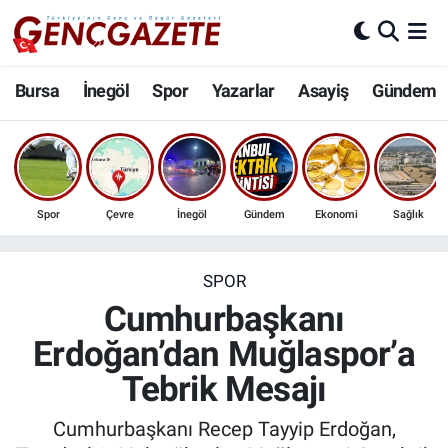
Bursa
Nöbetçi Eczaneler
Bursa
İnegöl
Spor
Yazarlar
Asayiş
Gündem
İnegöl
Hava Durumu
3.SAYFA
Trafik Durumu
Spor
Çevre
İnegöl
Gündem
Ekonomi
Sağlık
Spor
Süper Lig Puan Durumu ve Fikstür
Eğitim
Tüm Manşetler
SPOR
Cumhurbaşkanı
Ekonomi
Son Dakika Haberleri
Erdoğan’dan Muğlaspor’a
Tebrik Mesajı
Güncel
Haber Arşivi
Cumhurbaşkanı Recep Tayyip Erdoğan,
İnanç