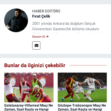
HABER EDITÖRÜ
Fırat Çelik
2001 yılında Ankara'da doğdum Selçuk
Üniversitesi Gazetecilik bölümü okudum.
2023'den beri Genç gazete bünyesinde haber
Devam Et
editörlüğü yapmaktayım.
Bunlar da ilginizi çekebilir
Galatasaray-Villarreal Maçı Ne
Göztepe-Trabzonspor Maçı Ne
Zaman, Saat Kaçta ve Hangi
Zaman, Saat Kaçta ve Hangi