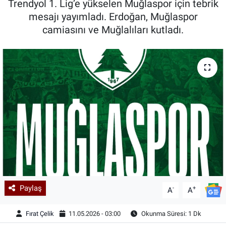
Trendyol 1. Lig’e yükselen Muğlaspor için tebrik
mesajı yayımladı. Erdoğan, Muğlaspor
Kadın & Aile
camiasını ve Muğlalıları kutladı.
Kültür & Sanat
Sağlık
Siyaset
Teknoloji
Yazarlar
Astroloji-Rüya
Paylaş
-
+
A
A
Fırat Çelik
11.05.2026 - 03:00
Okunma Süresi: 1 Dk