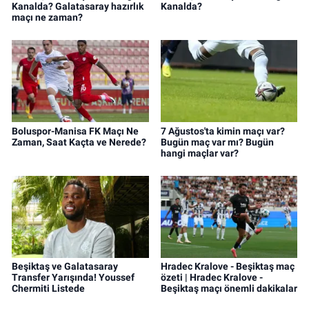
Kanalda? Galatasaray hazırlık
Kanalda?
maçı ne zaman?
Boluspor-Manisa FK Maçı Ne
7 Ağustos'ta kimin maçı var?
Zaman, Saat Kaçta ve Nerede?
Bugün maç var mı? Bugün
hangi maçlar var?
Beşiktaş ve Galatasaray
Hradec Kralove - Beşiktaş maç
Transfer Yarışında! Youssef
özeti | Hradec Kralove -
Chermiti Listede
Beşiktaş maçı önemli dakikalar