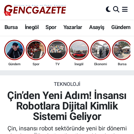
Bursa
Nöbetçi Eczaneler
Bursa
İnegöl
Spor
Yazarlar
Asayiş
Gündem
İnegöl
Hava Durumu
3.SAYFA
Trafik Durumu
Gündem
Spor
TV
İnegöl
Ekonomi
Bursa
Spor
Süper Lig Puan Durumu ve Fikstür
Eğitim
Tüm Manşetler
TEKNOLOJI
Çin’den Yeni Adım! İnsansı
Ekonomi
Son Dakika Haberleri
Robotlara Dijital Kimlik
Sistemi Geliyor
Güncel
Haber Arşivi
Çin, insansı robot sektöründe yeni bir dönemi
İnanç