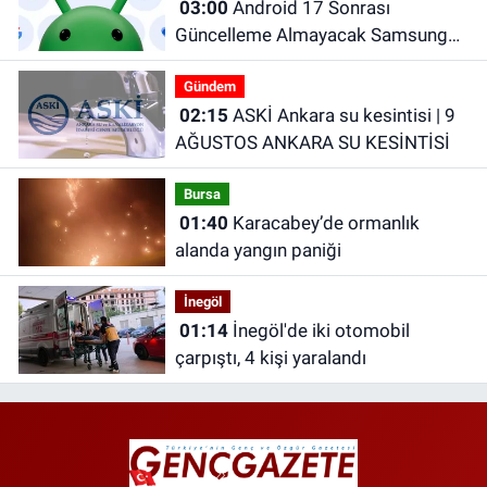
03:00
Android 17 Sonrası
Güncelleme Almayacak Samsung
Telefonlar Belli Oldu!
Gündem
02:15
ASKİ Ankara su kesintisi | 9
AĞUSTOS ANKARA SU KESİNTİSİ
Bursa
01:40
Karacabey’de ormanlık
alanda yangın paniği
İnegöl
01:14
İnegöl'de iki otomobil
çarpıştı, 4 kişi yaralandı