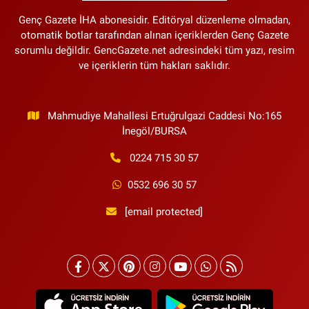
Genç Gazete İHA abonesidir. Editöryal düzenleme olmadan,
otomatik botlar tarafından alınan içeriklerden Genç Gazete
sorumlu değildir. GencGazete.net adresindeki tüm yazı, resim
ve içeriklerin tüm hakları saklıdır.
Mahmudiye Mahallesi Ertuğrulgazi Caddesi No:165
İnegöl/BURSA
0224 715 30 57
0532 696 30 57
[email protected]