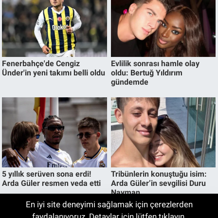
En iyi site deneyimi sağlamak için çerezlerden
Arabesk müziğin sevilen sesi Cansever
faydalanıyoruz. Detaylar için lütfen tıklayın.
00:34