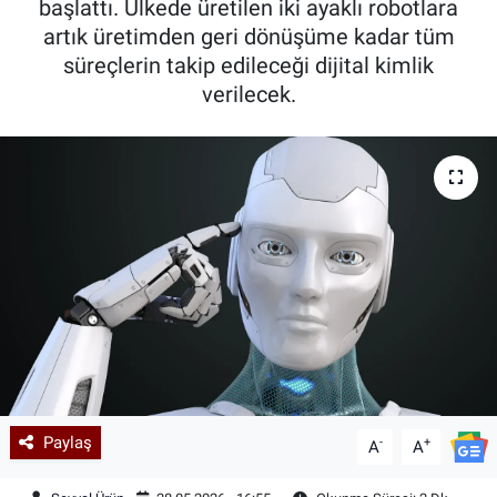
başlattı. Ülkede üretilen iki ayaklı robotlara
artık üretimden geri dönüşüme kadar tüm
Kadın & Aile
süreçlerin takip edileceği dijital kimlik
verilecek.
Kültür & Sanat
Sağlık
Siyaset
Teknoloji
Yazarlar
Astroloji-Rüya
Paylaş
-
+
A
A