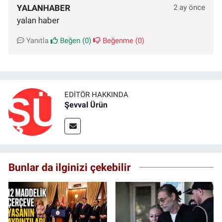
YALANHABER
2 ay önce
yalan haber
Yanıtla
Beğen (
0
)
Beğenme (
0
)
EDITÖR HAKKINDA
Şevval Ürün
Bunlar da ilginizi çekebilir