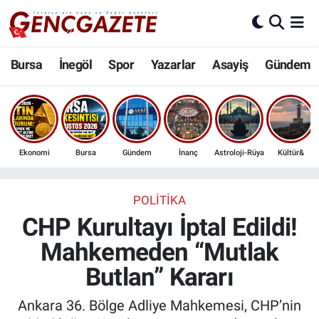
Bursa
Nöbetçi Eczaneler
Bursa
İnegöl
Spor
Yazarlar
Asayiş
Gündem
İnegöl
Hava Durumu
3.SAYFA
Trafik Durumu
Ekonomi
Bursa
Gündem
İnanç
Astroloji-Rüya
Kültür&
Spor
Süper Lig Puan Durumu ve Fikstür
Eğitim
Tüm Manşetler
POLITIKA
CHP Kurultayı İptal Edildi!
Ekonomi
Son Dakika Haberleri
Mahkemeden “Mutlak
Butlan” Kararı
Güncel
Haber Arşivi
Ankara 36. Bölge Adliye Mahkemesi, CHP’nin
İnanç