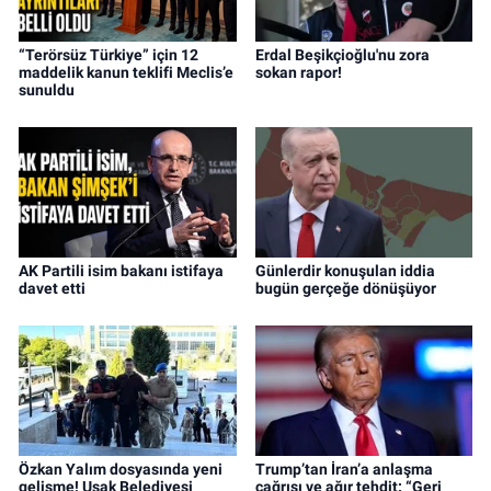
“Terörsüz Türkiye” için 12
Erdal Beşikçioğlu'nu zora
maddelik kanun teklifi Meclis’e
sokan rapor!
sunuldu
AK Partili isim bakanı istifaya
Günlerdir konuşulan iddia
davet etti
bugün gerçeğe dönüşüyor
Özkan Yalım dosyasında yeni
Trump’tan İran’a anlaşma
gelişme! Uşak Belediyesi
çağrısı ve ağır tehdit: “Geri