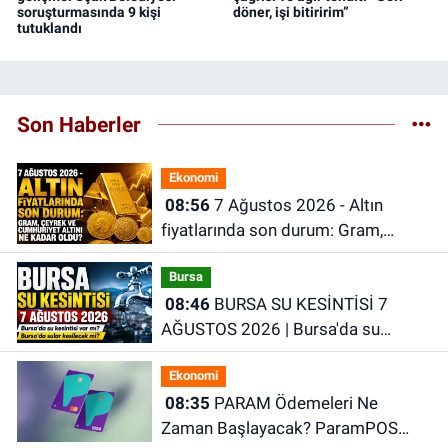
soruşturmasında 9 kişi
döner, işi bitiririm”
tutuklandı
Son Haberler
Ekonomi
08:56
7 Ağustos 2026 - Altın
fiyatlarında son durum: Gram,
çeyrek ve Cumhuriyet altını ne kadar
Bursa
oldu?
08:46
BURSA SU KESİNTİSİ 7
AĞUSTOS 2026 | Bursa'da su
kesintisi var mı? Bursa'da sular
Ekonomi
kesilecek mi?
08:35
PARAM Ödemeleri Ne
Zaman Başlayacak? ParamPOS