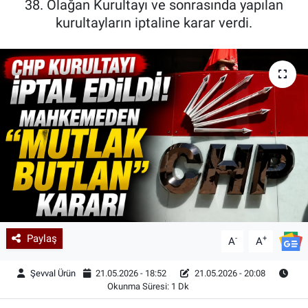
38. Olağan Kurultayı ve sonrasında yapılan
kurultayların iptaline karar verdi.
Kadın & Aile
Kültür & Sanat
Sağlık
Siyaset
Teknoloji
Yazarlar
Astroloji-Rüya
Paylaş
-
+
A
A
Şevval Ürün
21.05.2026 - 18:52
21.05.2026 - 20:08
Okunma Süresi: 1 Dk