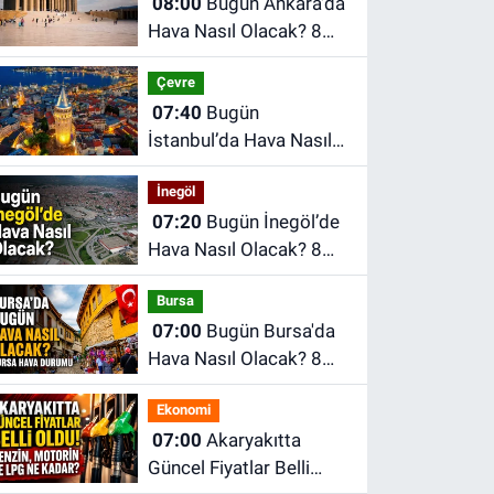
08:00
Bugün Ankara'da
Hava Nasıl Olacak? 8
Ağustos Cumartesi
Çevre
Ankara Hava Durumu
07:40
Bugün
İstanbul’da Hava Nasıl
Olacak? 8 Ağustos
İnegöl
Cumartesi İstanbul
07:20
Bugün İnegöl’de
Hava Durumu
Hava Nasıl Olacak? 8
Ağustos Cumartesi
Bursa
İnegöl Hava Durumu
07:00
Bugün Bursa'da
Hava Nasıl Olacak? 8
Ağustos Cumartesi
Ekonomi
İnegöl Hava Durumu
07:00
Akaryakıtta
Güncel Fiyatlar Belli