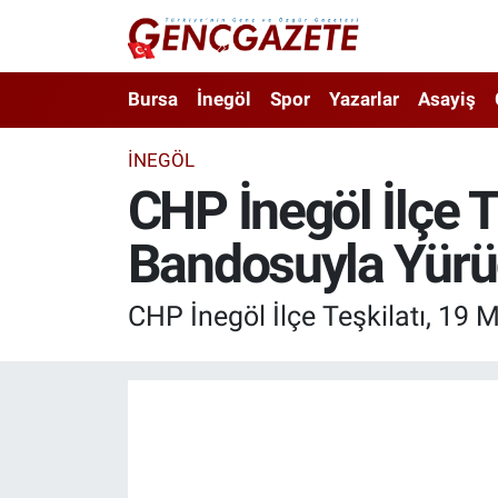
Bursa
Nöbetçi Eczaneler
Bursa
İnegöl
Spor
Yazarlar
Asayiş
İnegöl
Hava Durumu
İNEGÖL
CHP İnegöl İlçe T
3.SAYFA
Trafik Durumu
Bandosuyla Yür
Spor
Süper Lig Puan Durumu ve Fikstür
Eğitim
Tüm Manşetler
CHP İnegöl İlçe Teşkilatı, 19 
Ekonomi
Son Dakika Haberleri
Güncel
Haber Arşivi
İnanç