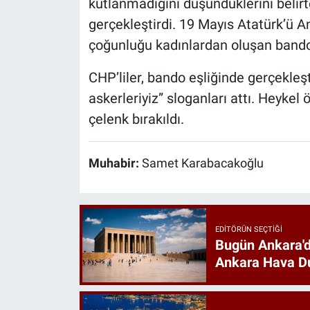
kutlanmadığını düşündüklerini belir
gerçekleştirdi. 19 Mayıs Atatürk’ü 
çoğunluğu kadınlardan oluşan bando
CHP’liler, bando eşliğinde gerçekleş
askerleriyiz” sloganları attı. Heykel
çelenk bırakıldı.
Muhabir:
Samet Karabacakoğlu
EDITÖRÜN SEÇTIĞI
Bugün Ankara'd
Ankara Hava D