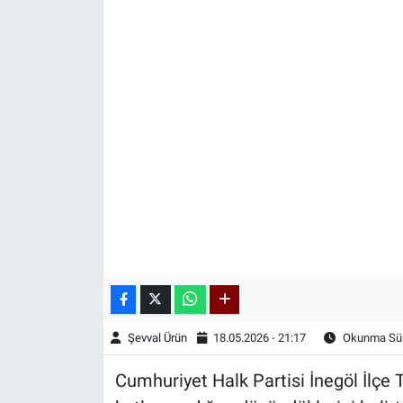
Kadın & Aile
Kültür & Sanat
Sağlık
Siyaset
Teknoloji
Yazarlar
Astroloji-Rüya
Şevval Ürün
18.05.2026 - 21:17
Okunma Sür
Cumhuriyet Halk Partisi İnegöl İlçe T