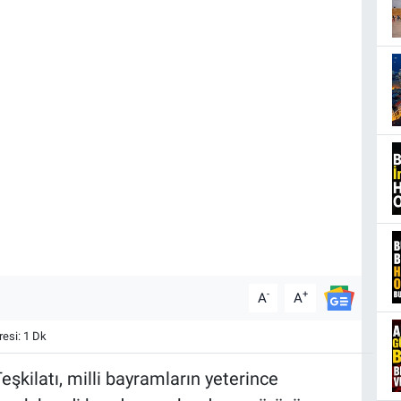
-
+
A
A
esi: 1 Dk
eşkilatı, milli bayramların yeterince