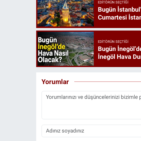
EDITÖRÜN SEÇTIĞI
Bugün İstanbul
Cumartesi İst
EDITÖRÜN SEÇTIĞI
Bugün İnegöl’d
İnegöl Hava D
Yorumlar