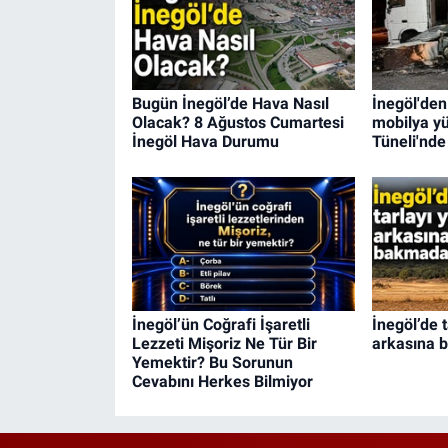
Bugün İnegöl’de Hava Nasıl
İnegöl'den
Olacak? 8 Ağustos Cumartesi
mobilya yü
İnegöl Hava Durumu
Tüneli'nde 
İnegöl’ün Coğrafi İşaretli
İnegöl’de t
Lezzeti Mişoriz Ne Tür Bir
arkasına 
Yemektir? Bu Sorunun
Cevabını Herkes Bilmiyor