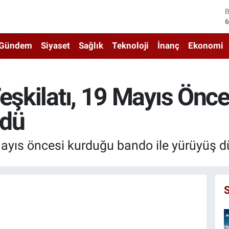
6
4
Gündem
Siyaset
Sağlık
Teknoloji
İnanç
Ekonomi
5
6
eşkilatı, 19 Mayıs Önce
6
1
üdü
Mayıs öncesi kurduğu bando ile yürüyüş d