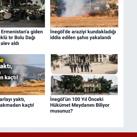
 Ermenistan'a giden
İnegöl'de araziyi kundakladığı
klü tır Bolu Dağı
iddia edilen şahıs yakalandı
alev aldı
arlayı yaktı,
İnegöl’ün 100 Yıl Önceki
bakmadan kaçtı!
Hükümet Meydanını Biliyor
musunuz?