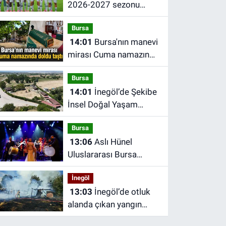
2026-2027 sezonu
forma numaraları belli
Bursa
oldu
14:01
Bursa'nın manevi
mirası Cuma namazında
doldu taştı
Bursa
14:01
İnegöl’de Şekibe
İnsel Doğal Yaşam
Çiftliği atlı binicilik
Bursa
merkezine dönüşüyor
13:06
Aslı Hünel
Uluslararası Bursa
Festivali’nde sahne aldı
İnegöl
13:03
İnegöl’de otluk
alanda çıkan yangın
barakaya sıçradı