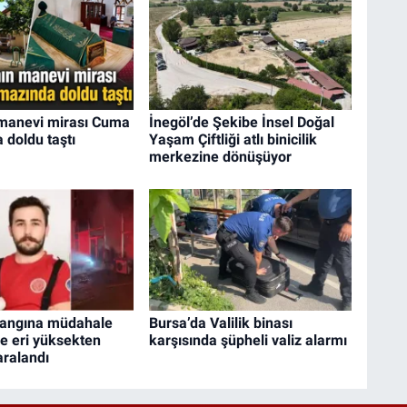
 manevi mirası Cuma
İnegöl’de Şekibe İnsel Doğal
doldu taştı
Yaşam Çiftliği atlı binicilik
merkezine dönüşüyor
yangına müdahale
Bursa’da Valilik binası
ye eri yüksekten
karşısında şüpheli valiz alarmı
aralandı