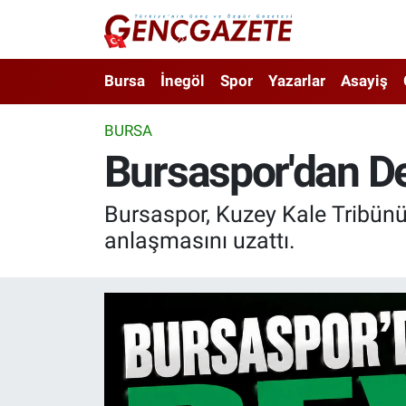
Bursa
Nöbetçi Eczaneler
Bursa
İnegöl
Spor
Yazarlar
Asayiş
İnegöl
Hava Durumu
BURSA
Bursaspor'dan D
3.SAYFA
Trafik Durumu
Spor
Süper Lig Puan Durumu ve Fikstür
Bursaspor, Kuzey Kale Tribünü 
anlaşmasını uzattı.
Eğitim
Tüm Manşetler
Ekonomi
Son Dakika Haberleri
Güncel
Haber Arşivi
İnanç