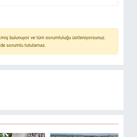
tmiş bulunuyor ve tüm sorumluluğu üstleniyorsunuz.
lde sorumlu tutulamaz.