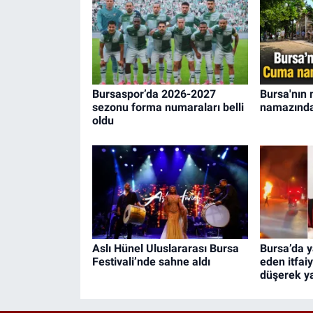
Bursaspor’da 2026-2027
Bursa'nın
sezonu forma numaraları belli
namazında 
oldu
Aslı Hünel Uluslararası Bursa
Bursa’da 
Festivali’nde sahne aldı
eden itfai
düşerek y