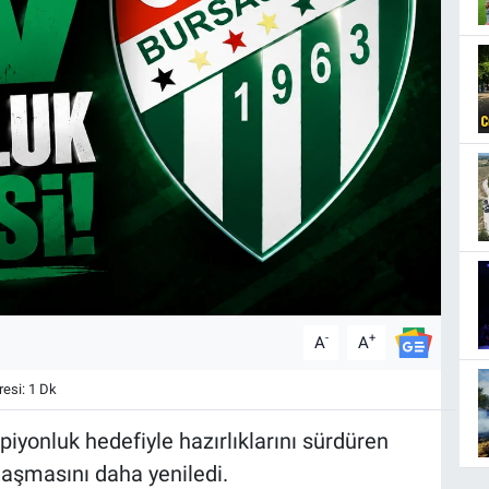
-
+
A
A
esi: 1 Dk
iyonluk hedefiyle hazırlıklarını sürdüren
laşmasını daha yeniledi.