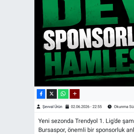
Kadın & Aile
Kültür & Sanat
Sağlık
Siyaset
Teknoloji
Yazarlar
Astroloji-Rüya
Şevval Ürün
02.06.2026 - 22:55
Okunma Sür
Yeni sezonda Trendyol 1. Lig'de şamp
Bursaspor, önemli bir sponsorluk an