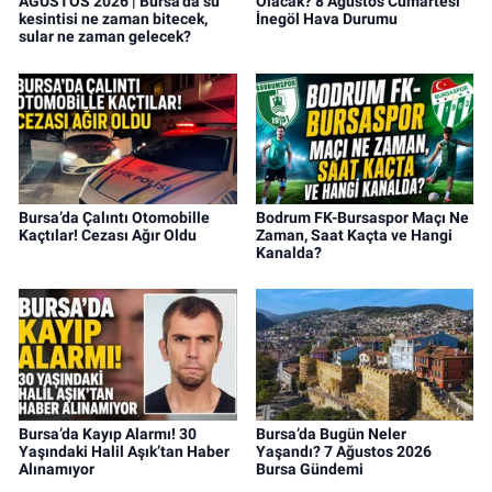
AĞUSTOS 2026 | Bursa'da su
Olacak? 8 Ağustos Cumartesi
kesintisi ne zaman bitecek,
İnegöl Hava Durumu
sular ne zaman gelecek?
Bursa’da Çalıntı Otomobille
Bodrum FK-Bursaspor Maçı Ne
Kaçtılar! Cezası Ağır Oldu
Zaman, Saat Kaçta ve Hangi
Kanalda?
Bursa’da Kayıp Alarmı! 30
Bursa’da Bugün Neler
Yaşındaki Halil Aşık’tan Haber
Yaşandı? 7 Ağustos 2026
Alınamıyor
Bursa Gündemi