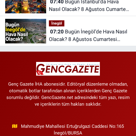
07:40
Bugün İstanbul’da Hava
Nasıl Olacak? 8 Ağustos Cumartesi
İstanbul Hava Durumu
İnegöl
07:20
Bugün İnegöl’de Hava Nasıl
Olacak? 8 Ağustos Cumartesi
İnegöl Hava Durumu
Genç Gazete İHA abonesidir. Editöryal düzenleme olmadan,
otomatik botlar tarafından alınan içeriklerden Genç Gazete
sorumlu değildir. GencGazete.net adresindeki tüm yazı, resim
ve içeriklerin tüm hakları saklıdır.
Mahmudiye Mahallesi Ertuğrulgazi Caddesi No:165
İnegöl/BURSA