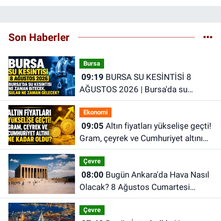
Son Haberler
Bursa
09:19
BURSA SU KESİNTİSİ 8
AĞUSTOS 2026 | Bursa'da su
kesintisi ne zaman bitecek, sular ne
Ekonomi
zaman gelecek?
09:05
Altın fiyatları yükselişe geçti!
Gram, çeyrek ve Cumhuriyet altını
ne kadar oldu?
Çevre
08:00
Bugün Ankara'da Hava Nasıl
Olacak? 8 Ağustos Cumartesi
Ankara Hava Durumu
Çevre