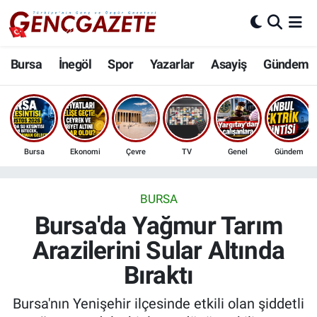
Bursa
Nöbetçi Eczaneler
Bursa
İnegöl
Spor
Yazarlar
Asayiş
Gündem
İnegöl
Hava Durumu
3.SAYFA
Trafik Durumu
Bursa
Ekonomi
Çevre
TV
Genel
Gündem
Spor
Süper Lig Puan Durumu ve Fikstür
Eğitim
Tüm Manşetler
BURSA
Bursa'da Yağmur Tarım
Ekonomi
Son Dakika Haberleri
Arazilerini Sular Altında
Bıraktı
Güncel
Haber Arşivi
Bursa'nın Yenişehir ilçesinde etkili olan şiddetli
İnanç