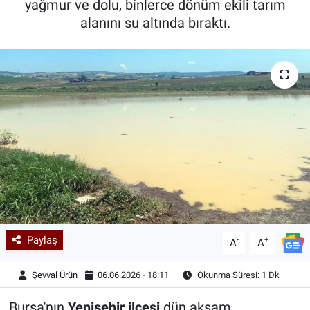
yağmur ve dolu, binlerce dönüm ekili tarım
alanını su altında bıraktı.
Kadın & Aile
Kültür & Sanat
Sağlık
Siyaset
Teknoloji
Yazarlar
Astroloji-Rüya
Paylaş
-
+
A
A
Şevval Ürün
06.06.2026 - 18:11
Okunma Süresi: 1 Dk
Bursa'nın
Yenişehir ilçesi
dün akşam