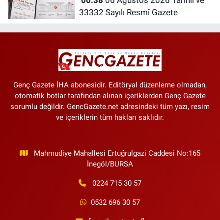
00:38
06 Ağustos 2026 Tarihli ve
33332 Sayılı Resmî Gazete
Genç Gazete İHA abonesidir. Editöryal düzenleme olmadan,
otomatik botlar tarafından alınan içeriklerden Genç Gazete
sorumlu değildir. GencGazete.net adresindeki tüm yazı, resim
ve içeriklerin tüm hakları saklıdır.
Mahmudiye Mahallesi Ertuğrulgazi Caddesi No:165
İnegöl/BURSA
0224 715 30 57
0532 696 30 57