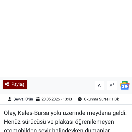
Kadın & Aile
Kültür & Sanat
Sağlık
Siyaset
Teknoloji
Paylaş
-
+
Yazarlar
A
A
Şevval Ürün
28.05.2026 - 13:43
Okunma Süresi: 1 Dk
Astroloji-Rüya
Olay, Keles-Bursa yolu üzerinde meydana geldi.
Henüz sürücüsü ve plakası öğrenilemeyen
otomobilden seyir halindeyken dumanlar