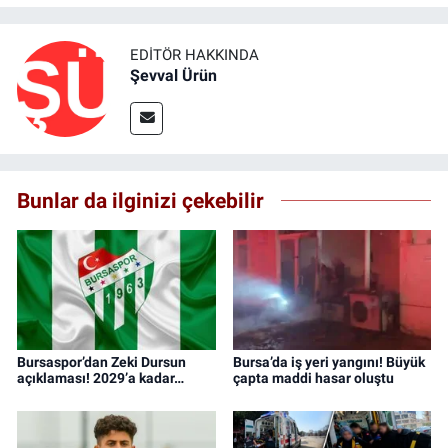
EDITÖR HAKKINDA
Şevval Ürün
Bunlar da ilginizi çekebilir
Bursaspor’dan Zeki Dursun
Bursa’da iş yeri yangını! Büyük
açıklaması! 2029’a kadar…
çapta maddi hasar oluştu