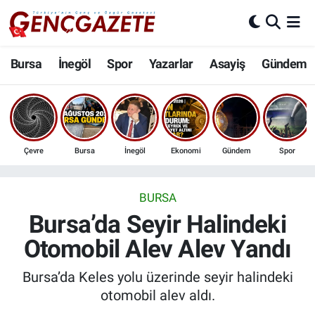
Bursa
Nöbetçi Eczaneler
Bursa
İnegöl
Spor
Yazarlar
Asayiş
Gündem
İnegöl
Hava Durumu
3.SAYFA
Trafik Durumu
Çevre
Bursa
İnegöl
Ekonomi
Gündem
Spor
Spor
Süper Lig Puan Durumu ve Fikstür
Eğitim
Tüm Manşetler
BURSA
Bursa’da Seyir Halindeki
Ekonomi
Son Dakika Haberleri
Otomobil Alev Alev Yandı
Güncel
Haber Arşivi
Bursa’da Keles yolu üzerinde seyir halindeki
otomobil alev aldı.
İnanç