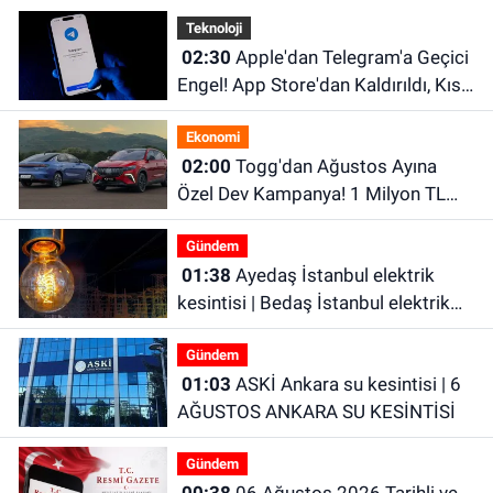
Teknoloji
02:30
Apple'dan Telegram'a Geçici
Engel! App Store'dan Kaldırıldı, Kısa
Süre Sonra Geri Döndü
Ekonomi
02:00
Togg'dan Ağustos Ayına
Özel Dev Kampanya! 1 Milyon TL
Faizsiz Kredi ve Şarj İndirimi Fırsatı
Gündem
01:38
Ayedaş İstanbul elektrik
kesintisi | Bedaş İstanbul elektrik
kesintisi | İstanbul’da 21 ilçede
Gündem
elektrik kesintisi!
01:03
ASKİ Ankara su kesintisi | 6
AĞUSTOS ANKARA SU KESİNTİSİ
Gündem