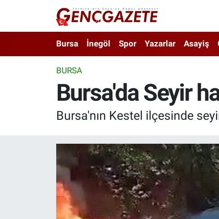
Bursa
Nöbetçi Eczaneler
Bursa
İnegöl
Spor
Yazarlar
Asayiş
İnegöl
Hava Durumu
BURSA
Bursa'da Seyir hal
3.SAYFA
Trafik Durumu
Spor
Süper Lig Puan Durumu ve Fikstür
Bursa'nın Kestel ilçesinde sey
Eğitim
Tüm Manşetler
Ekonomi
Son Dakika Haberleri
Güncel
Haber Arşivi
İnanç