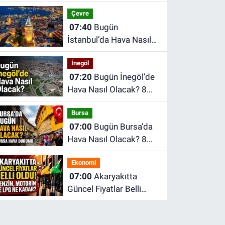
Ağustos Cumartesi
Çevre
Ankara Hava Durumu
07:40
Bugün
İstanbul’da Hava Nasıl
Olacak? 8 Ağustos
İnegöl
Cumartesi İstanbul
07:20
Bugün İnegöl’de
Hava Durumu
Hava Nasıl Olacak? 8
Ağustos Cumartesi
Bursa
İnegöl Hava Durumu
07:00
Bugün Bursa'da
Hava Nasıl Olacak? 8
Ağustos Cumartesi
Ekonomi
İnegöl Hava Durumu
07:00
Akaryakıtta
Güncel Fiyatlar Belli
Oldu! Benzin, Motorin ve
LPG Ne Kadar?