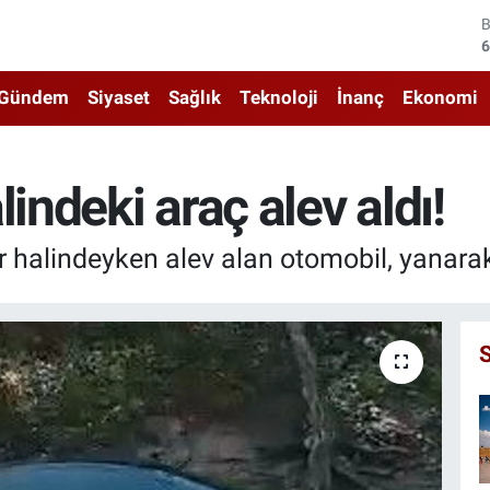
4
5
Gündem
Siyaset
Sağlık
Teknoloji
İnanç
Ekonomi
6
6
indeki araç alev aldı!
1
ir halindeyken alev alan otomobil, yanarak
6