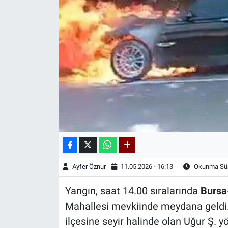
Kadın & Aile
Kültür & Sanat
Sağlık
Siyaset
Teknoloji
Yazarlar
Ayfer Öznur
11.05.2026 - 16:13
Okunma Sür
Astroloji-Rüya
Yangın, saat 14.00 sıralarında
Bursa
Mahallesi mevkiinde meydana geldi. 
ilçesine seyir halinde olan Uğur Ş. 