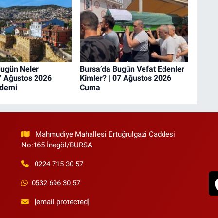
Bugün Neler
Bursa’da Bugün Vefat Edenler
7 Ağustos 2026
Kimler? | 07 Ağustos 2026
ndemi
Cuma
Mahmudiye Mahallesi Ertuğrulgazi Caddesi
No:165 İnegöl/BURSA
0224 715 30 57
0532 696 30 57
[email protected]