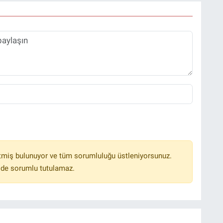
tmiş bulunuyor ve tüm sorumluluğu üstleniyorsunuz.
lde sorumlu tutulamaz.