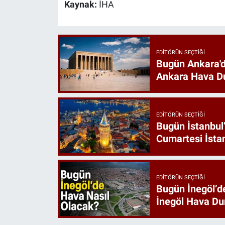
Kaynak:
İHA
EDITÖRÜN SEÇTIĞI
Bugün Ankara'd
Ankara Hava D
EDITÖRÜN SEÇTIĞI
Bugün İstanbul
Cumartesi İst
EDITÖRÜN SEÇTIĞI
Bugün İnegöl’d
İnegöl Hava D