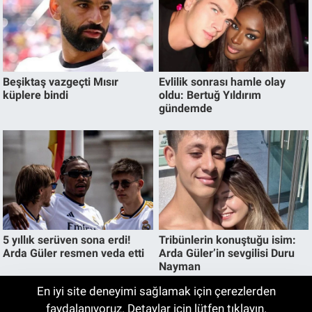
En iyi site deneyimi sağlamak için çerezlerden
UNESCO Gönüllüleri Cumalıkızık
faydalanıyoruz. Detaylar için lütfen tıklayın.
17:44