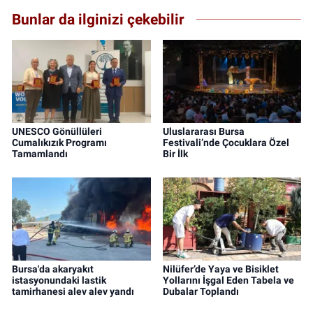
Bunlar da ilginizi çekebilir
UNESCO Gönüllüleri
Uluslararası Bursa
Cumalıkızık Programı
Festivali’nde Çocuklara Özel
Tamamlandı
Bir İlk
Bursa'da akaryakıt
Nilüfer’de Yaya ve Bisiklet
istasyonundaki lastik
Yollarını İşgal Eden Tabela ve
tamirhanesi alev alev yandı
Dubalar Toplandı