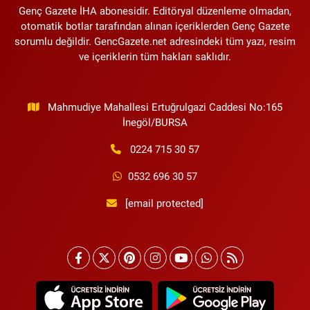
Genç Gazete İHA abonesidir. Editöryal düzenleme olmadan,
otomatik botlar tarafından alınan içeriklerden Genç Gazete
sorumlu değildir. GencGazete.net adresindeki tüm yazı, resim
ve içeriklerin tüm hakları saklıdır.
Mahmudiye Mahallesi Ertuğrulgazi Caddesi No:165
İnegöl/BURSA
0224 715 30 57
0532 696 30 57
[email protected]