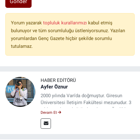
Gönder
Yorum yazarak
topluluk kurallarımızı
kabul etmiş
bulunuyor ve tüm sorumluluğu üstleniyorsunuz. Yazılan
yorumlardan Genç Gazete hiçbir şekilde sorumlu
tutulamaz.
HABER EDITÖRÜ
Ayfer Öznur
2000 yılında Van’da doğmuştur. Giresun
Üniversitesi İletişim Fakültesi mezunudur. 3
yıldır medya sektöründe çalışıyor. Özelikle
Devam Et
kitap ve film konusunda uzmanlaşmıştır.