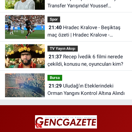
Transfer Yarışında! Youssef
Chermiti Listede
Spor
21:40
Hradec Kralove - Beşiktaş
maç özeti | Hradec Kralove -
Beşiktaş maçı önemli dakikalar
TV Yayın Akışı
21:37
Recep İvedik 6 filmi nerede
çekildi, konusu ne, oyuncuları kim?
Bursa
21:29
Uludağ’ın Eteklerindeki
Orman Yangını Kontrol Altına Alındı