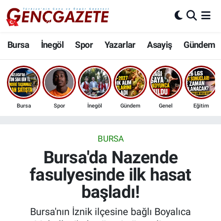
Bursa
Nöbetçi Eczaneler
Bursa
İnegöl
Spor
Yazarlar
Asayiş
Gündem
İnegöl
Hava Durumu
3.SAYFA
Trafik Durumu
Bursa
Spor
İnegöl
Gündem
Genel
Eğitim
Spor
Süper Lig Puan Durumu ve Fikstür
Eğitim
Tüm Manşetler
BURSA
Bursa'da Nazende
Ekonomi
Son Dakika Haberleri
fasulyesinde ilk hasat
başladı!
Güncel
Haber Arşivi
Bursa'nın İznik ilçesine bağlı Boyalıca
İnanç