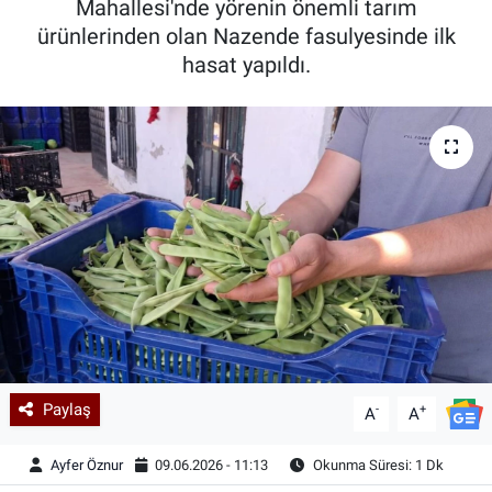
Mahallesi'nde yörenin önemli tarım
ürünlerinden olan Nazende fasulyesinde ilk
Kadın & Aile
hasat yapıldı.
Kültür & Sanat
Sağlık
Siyaset
Teknoloji
Yazarlar
Astroloji-Rüya
Paylaş
-
+
A
A
Ayfer Öznur
09.06.2026 - 11:13
Okunma Süresi: 1 Dk