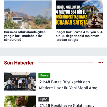
Bursa'da otluk alanda çıkan
İnegöl Kozluca’da 4 milyon 584
yangın hızlı müdahale ile
bin TL değerindeki taşınmaz
söndürüldü
icradan satışta
Son Haberler
Bursa
21:48
Bursa Büyükşehir'den
Afetlere Hazır İki Yeni Mobil Araç
Spor
21:45
Beşiktaş ve Galatasaray