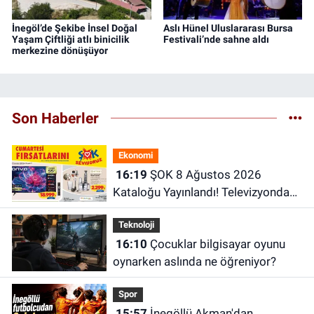
İnegöl’de Şekibe İnsel Doğal
Aslı Hünel Uluslararası Bursa
Yaşam Çiftliği atlı binicilik
Festivali’nde sahne aldı
merkezine dönüşüyor
Son Haberler
Ekonomi
16:19
ŞOK 8 Ağustos 2026
Kataloğu Yayınlandı! Televizyondan
Kahve Makinesine İşte İndirimli
Teknoloji
Ürünler
16:10
Çocuklar bilgisayar oyunu
oynarken aslında ne öğreniyor?
Spor
15:57
İnegöllü Akman'dan