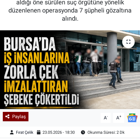
aldığı öne sürülen suç örgütüne yönelik
düzenlenen operasyonda 7 şüpheli gözaltına
Kadın & Aile
alındı.
Kültür & Sanat
Sağlık
Siyaset
Teknoloji
Yazarlar
Astroloji-Rüya
Paylaş
-
+
A
A
Fırat Çelik
23.05.2026 - 18:30
Okunma Süresi: 2 Dk