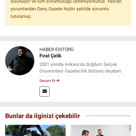
bulunuyor ve tüm sorumluluğu üstleniyorsunuz. Yazılan
yorumlardan Genç Gazete hiçbir şekilde sorumlu
tutulamaz.
HABER EDITÖRÜ
Fırat Çelik
2001 yılında Ankara'da doğdum Selçuk
Üniversitesi Gazetecilik bölümü okudum.
2023'den beri Genç gazete bünyesinde haber
Devam Et
editörlüğü yapmaktayım.
Bunlar da ilginizi çekebilir