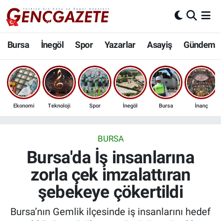
Bursa
Nöbetçi Eczaneler
Bursa
İnegöl
Spor
Yazarlar
Asayiş
Gündem
İnegöl
Hava Durumu
3.SAYFA
Trafik Durumu
Ekonomi
Teknoloji
Spor
İnegöl
Bursa
İnanç
Spor
Süper Lig Puan Durumu ve Fikstür
Eğitim
Tüm Manşetler
BURSA
Bursa'da İş insanlarına
Ekonomi
Son Dakika Haberleri
zorla çek imzalattıran
şebekeye çökertildi
Güncel
Haber Arşivi
Bursa’nın Gemlik ilçesinde iş insanlarını hedef
İnanç