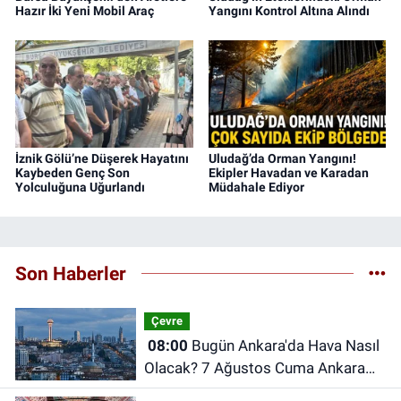
Hazır İki Yeni Mobil Araç
Yangını Kontrol Altına Alındı
İznik Gölü’ne Düşerek Hayatını
Uludağ’da Orman Yangını!
Kaybeden Genç Son
Ekipler Havadan ve Karadan
Yolculuğuna Uğurlandı
Müdahale Ediyor
Son Haberler
Çevre
08:00
Bugün Ankara'da Hava Nasıl
Olacak? 7 Ağustos Cuma Ankara
Hava Durumu