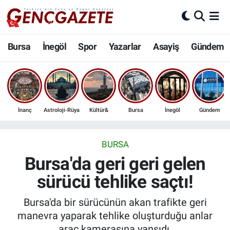
Bursa
Nöbetçi Eczaneler
Bursa
İnegöl
Spor
Yazarlar
Asayiş
Gündem
İnegöl
Hava Durumu
3.SAYFA
Trafik Durumu
İnanç
Astroloji-Rüya
Kültür&
Bursa
İnegöl
Gündem
Spor
Süper Lig Puan Durumu ve Fikstür
Eğitim
Tüm Manşetler
BURSA
Bursa'da geri geri gelen
Ekonomi
Son Dakika Haberleri
sürücü tehlike saçtı!
Güncel
Haber Arşivi
Bursa'da bir sürücünün akan trafikte geri
manevra yaparak tehlike oluşturduğu anlar
İnanç
araç kamerasına yansıdı.