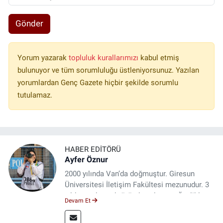
Gönder
Yorum yazarak
topluluk kurallarımızı
kabul etmiş
bulunuyor ve tüm sorumluluğu üstleniyorsunuz. Yazılan
yorumlardan Genç Gazete hiçbir şekilde sorumlu
tutulamaz.
HABER EDITÖRÜ
Ayfer Öznur
2000 yılında Van’da doğmuştur. Giresun
Üniversitesi İletişim Fakültesi mezunudur. 3
yıldır medya sektöründe çalışıyor. Özelikle
Devam Et
kitap ve film konusunda uzmanlaşmıştır.