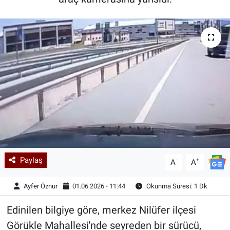
Kadın & Aile
Kültür & Sanat
Sağlık
Siyaset
Teknoloji
Yazarlar
Paylaş
-
+
A
A
Astroloji-Rüya
Ayfer Öznur
01.06.2026 - 11:44
Okunma Süresi: 1 Dk
Edinilen bilgiye göre, merkez Nilüfer ilçesi
Görükle Mahallesi'nde seyreden bir sürücü,