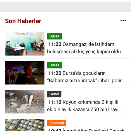
Son Haberler
Bursa
11:22
Osmangazi’de istihdam
buluşması 50 kişiye iş kapısı oldu
Bursa
11:20
Bursa’da çocukların
“Babamız bizi vuracak” ihbarı polisi
harekete geçirdi
Genel
11:10
Koyun kırkımında 3 kişilik
ekibin aylık kazancı 750 bin lirayı
aşıyor
Ekonomi