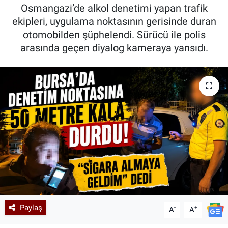
Osmangazi’de alkol denetimi yapan trafik
Kadın & Aile
ekipleri, uygulama noktasının gerisinde duran
otomobilden şüphelendi. Sürücü ile polis
Kültür & Sanat
arasında geçen diyalog kameraya yansıdı.
Sağlık
Siyaset
Teknoloji
Yazarlar
Astroloji-Rüya
Paylaş
-
+
A
A