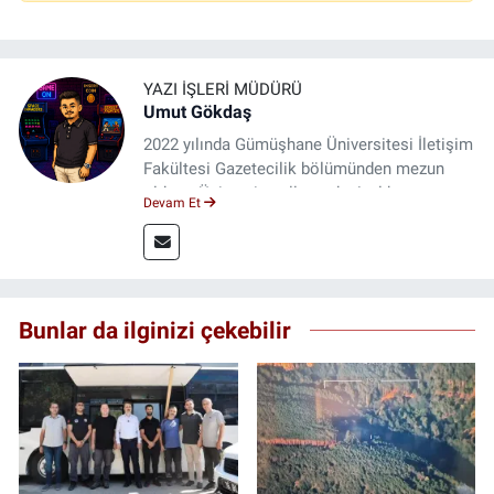
YAZI İŞLERI MÜDÜRÜ
Umut Gökdaş
2022 yılında Gümüşhane Üniversitesi İletişim
Fakültesi Gazetecilik bölümünden mezun
oldum. Üniversite yıllarımda 4 yıl boyunca
Devam Et
uygulamalı medya merkezinde görev alarak
saha deneyimi kazandım. 2023 yılından beri
Genç Gazete'de okurlarımıza haber
ulaştırıyorum.
Bunlar da ilginizi çekebilir