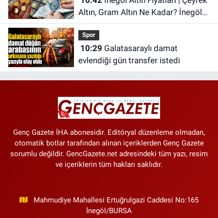
10:42
İnegöl Altın Fiyatları | Çeyrek
Altın, Gram Altın Ne Kadar? İnegöl
Kapalı Çarşı'da Altın Ne Kadar?
Spor
10:29
Galatasaraylı damat
evlendiği gün transfer istedi
Genç Gazete İHA abonesidir. Editöryal düzenleme olmadan,
otomatik botlar tarafından alınan içeriklerden Genç Gazete
sorumlu değildir. GencGazete.net adresindeki tüm yazı, resim
ve içeriklerin tüm hakları saklıdır.
Mahmudiye Mahallesi Ertuğrulgazi Caddesi No:165
İnegöl/BURSA