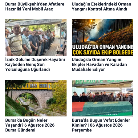
Bursa Büyükşehir'den Afetlere
Uludağ’ın Eteklerindeki Orman
Hazır İki Yeni Mobil Araç
Yangını Kontrol Altına Alındı
İznik Gölü’ne Düşerek Hayatını
Uludağ’da Orman Yangını!
Kaybeden Genç Son
Ekipler Havadan ve Karadan
Yolculuğuna Uğurlandı
Müdahale Ediyor
Bursa’da Bugün Neler
Bursa’da Bugün Vefat Edenler
Yaşandı? 6 Ağustos 2026
Kimler? | 06 Ağustos 2026
Bursa Gündemi
Perşembe