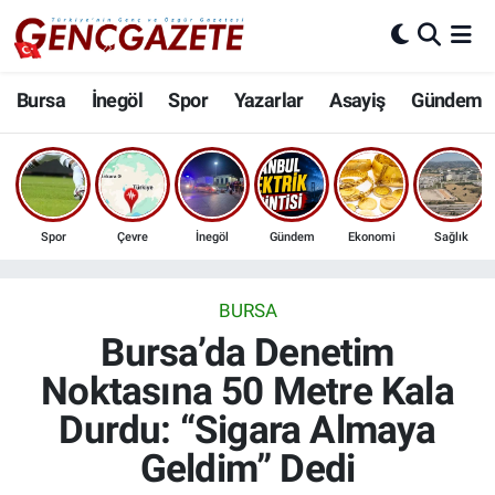
Bursa
Nöbetçi Eczaneler
Bursa
İnegöl
Spor
Yazarlar
Asayiş
Gündem
İnegöl
Hava Durumu
3.SAYFA
Trafik Durumu
Spor
Çevre
İnegöl
Gündem
Ekonomi
Sağlık
Spor
Süper Lig Puan Durumu ve Fikstür
Eğitim
Tüm Manşetler
BURSA
Bursa’da Denetim
Ekonomi
Son Dakika Haberleri
Noktasına 50 Metre Kala
Durdu: “Sigara Almaya
Güncel
Haber Arşivi
Geldim” Dedi
İnanç