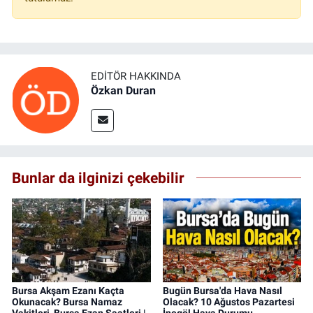
EDITÖR HAKKINDA
Özkan Duran
Bunlar da ilginizi çekebilir
Bursa Akşam Ezanı Kaçta
Bugün Bursa'da Hava Nasıl
Okunacak? Bursa Namaz
Olacak? 10 Ağustos Pazartesi
Vakitleri, Bursa Ezan Saatleri |
İnegöl Hava Durumu