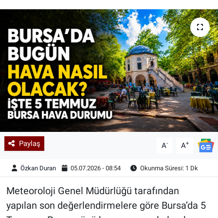
Kadın & Aile
Kültür & Sanat
Sağlık
Siyaset
Teknoloji
Yazarlar
Paylaş
-
+
A
A
Astroloji-Rüya
Özkan Duran
05.07.2026 - 08:54
Okunma Süresi: 1 Dk
Meteoroloji Genel Müdürlüğü tarafından
yapılan son değerlendirmelere göre Bursa’da 5