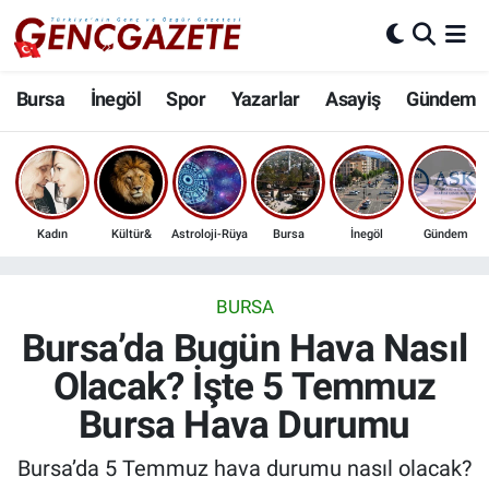
Bursa
Nöbetçi Eczaneler
Bursa
İnegöl
Spor
Yazarlar
Asayiş
Gündem
İnegöl
Hava Durumu
3.SAYFA
Trafik Durumu
Kadın
Kültür&
Astroloji-Rüya
Bursa
İnegöl
Gündem
Spor
Süper Lig Puan Durumu ve Fikstür
Eğitim
Tüm Manşetler
BURSA
Bursa’da Bugün Hava Nasıl
Ekonomi
Son Dakika Haberleri
Olacak? İşte 5 Temmuz
Bursa Hava Durumu
Güncel
Haber Arşivi
Bursa’da 5 Temmuz hava durumu nasıl olacak?
İnanç