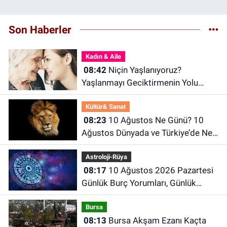
Son Haberler
Kadın & Aile
08:42
Niçin Yaşlanıyoruz?
Yaşlanmayı Geciktirmenin Yolu
Nedir? Uzun Yaşamın Sırları
Kültür& Sanat
08:23
10 Ağustos Ne Günü? 10
Ağustos Dünyada ve Türkiye’de Ne
Günü? 10 Ağustos Ne Burcu?
Astroloji-Rüya
08:17
10 Ağustos 2026 Pazartesi
Günlük Burç Yorumları, Günlük
Astroloji Rehberi
Bursa
08:13
Bursa Akşam Ezanı Kaçta