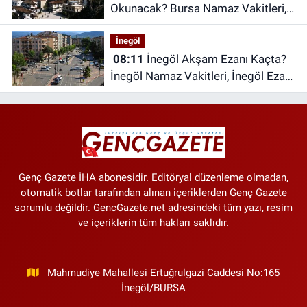
Okunacak? Bursa Namaz Vakitleri,
Bursa Ezan Saatleri | 10 Ağustos
İnegöl
2026 Pazartesi
08:11
İnegöl Akşam Ezanı Kaçta?
İnegöl Namaz Vakitleri, İnegöl Ezan
Saatleri | 10 Ağustos 2026
Pazartesi
Genç Gazete İHA abonesidir. Editöryal düzenleme olmadan,
otomatik botlar tarafından alınan içeriklerden Genç Gazete
sorumlu değildir. GencGazete.net adresindeki tüm yazı, resim
ve içeriklerin tüm hakları saklıdır.
Mahmudiye Mahallesi Ertuğrulgazi Caddesi No:165
İnegöl/BURSA