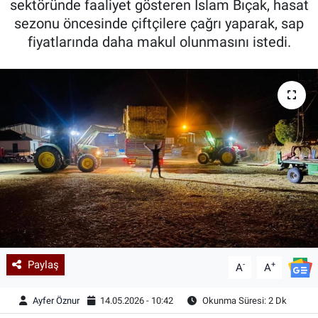
sektöründe faaliyet gösteren İslam Bıçak, hasat
sezonu öncesinde çiftçilere çağrı yaparak, sap
Kadın & Aile
fiyatlarında daha makul olunmasını istedi.
Kültür & Sanat
Sağlık
Siyaset
Teknoloji
Yazarlar
Astroloji-Rüya
Paylaş
-
+
A
A
Ayfer Öznur
14.05.2026 - 10:42
Okunma Süresi: 2 Dk