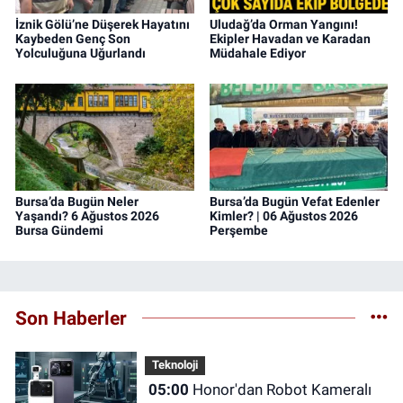
İznik Gölü’ne Düşerek Hayatını
Uludağ’da Orman Yangını!
Kaybeden Genç Son
Ekipler Havadan ve Karadan
Yolculuğuna Uğurlandı
Müdahale Ediyor
Bursa’da Bugün Neler
Bursa’da Bugün Vefat Edenler
Yaşandı? 6 Ağustos 2026
Kimler? | 06 Ağustos 2026
Bursa Gündemi
Perşembe
Son Haberler
Teknoloji
05:00
Honor'dan Robot Kameralı