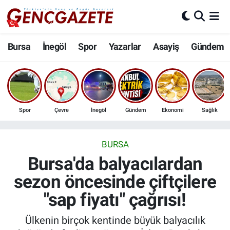
Bursa
Nöbetçi Eczaneler
Bursa
İnegöl
Spor
Yazarlar
Asayiş
Gündem
İnegöl
Hava Durumu
3.SAYFA
Trafik Durumu
Spor
Çevre
İnegöl
Gündem
Ekonomi
Sağlık
Spor
Süper Lig Puan Durumu ve Fikstür
Eğitim
Tüm Manşetler
BURSA
Bursa'da balyacılardan
Ekonomi
Son Dakika Haberleri
sezon öncesinde çiftçilere
"sap fiyatı" çağrısı!
Güncel
Haber Arşivi
Ülkenin birçok kentinde büyük balyacılık
İnanç