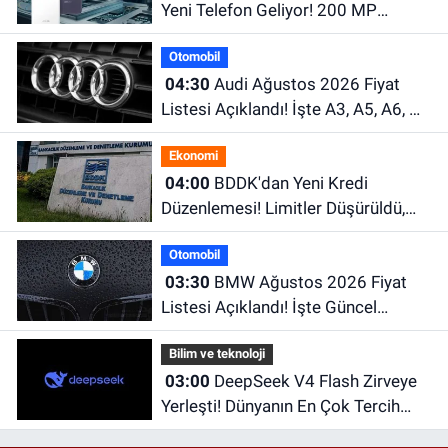
Yeni Telefon Geliyor! 200 MP
Kamera ve Dev Batarya Dikkat
Otomobil
Çekiyor
04:30
Audi Ağustos 2026 Fiyat
Listesi Açıklandı! İşte A3, A5, A6, Q
Serisi ve e-tron Modellerinin Güncel
Ekonomi
Fiyatları
04:00
BDDK'dan Yeni Kredi
Düzenlemesi! Limitler Düşürüldü,
Uyum İçin Tarih Verildi
Otomobil
03:30
BMW Ağustos 2026 Fiyat
Listesi Açıklandı! İşte Güncel
Fiyatlar
Bilim ve teknoloji
03:00
DeepSeek V4 Flash Zirveye
Yerleşti! Dünyanın En Çok Tercih
Edilen Yapay Zekâ Modellerinden