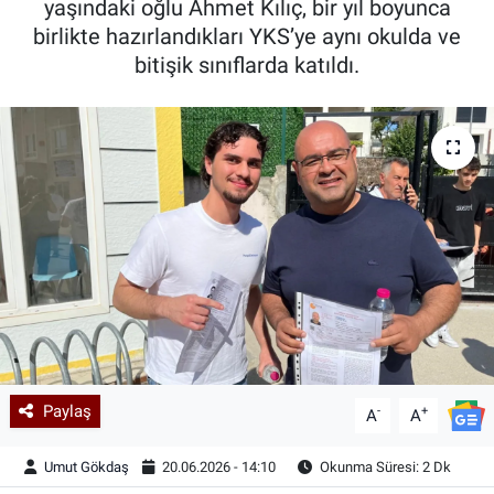
yaşındaki oğlu Ahmet Kılıç, bir yıl boyunca
birlikte hazırlandıkları YKS’ye aynı okulda ve
Kadın & Aile
bitişik sınıflarda katıldı.
Kültür & Sanat
Sağlık
Siyaset
Teknoloji
Yazarlar
Astroloji-Rüya
Paylaş
-
+
A
A
Umut Gökdaş
20.06.2026 - 14:10
Okunma Süresi: 2 Dk