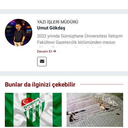
YAZI İŞLERI MÜDÜRÜ
Umut Gökdaş
2022 yılında Gümüşhane Üniversitesi İletişim
Fakültesi Gazetecilik bölümünden mezun
oldum. Üniversite yıllarımda 4 yıl boyunca
Devam Et
uygulamalı medya merkezinde görev alarak
saha deneyimi kazandım. 2023 yılından beri
Genç Gazete'de okurlarımıza haber
ulaştırıyorum.
Bunlar da ilginizi çekebilir