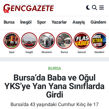
Bursa
Nöbetçi Eczaneler
Bursa
İnegöl
Spor
Yazarlar
Asayiş
Gündem
İnegöl
Hava Durumu
3.SAYFA
Trafik Durumu
Spor
İnegöl
Ekonomi
Bursa
Güncel
Gündem
Spor
Süper Lig Puan Durumu ve Fikstür
Eğitim
Tüm Manşetler
BURSA
Bursa’da Baba ve Oğul
Ekonomi
Son Dakika Haberleri
YKS’ye Yan Yana Sınıflarda
Girdi
Güncel
Haber Arşivi
Bursa’da 43 yaşındaki Cumhur Kılıç ile 17
İnanç