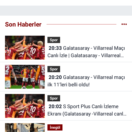
Son Haberler
Spor
20:33
Galatasaray - Villarreal Maçı
Canlı İzle | Galatasaray - Villarreal
Maçı Canlı Anlatım | Galatasaray
Spor
Maçı İzle
20:20
Galatasaray - Villarreal maçı
ilk 11’leri belli oldu!
Spor
20:02
S Sport Plus Canlı İzleme
Ekranı (Galatasaray -Villarreal canlı
izle) | S Sport Plus nereden izlenir,
İnegöl
hangi platformda?