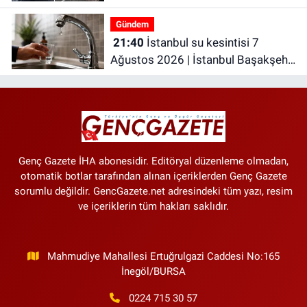
Gündem
21:40
İstanbul su kesintisi 7
Ağustos 2026 | İstanbul Başakşehir
Su Kesintisi | İstanbul’da Son
Dakika Su Kesintileri!
Genç Gazete İHA abonesidir. Editöryal düzenleme olmadan,
otomatik botlar tarafından alınan içeriklerden Genç Gazete
sorumlu değildir. GencGazete.net adresindeki tüm yazı, resim
ve içeriklerin tüm hakları saklıdır.
Mahmudiye Mahallesi Ertuğrulgazi Caddesi No:165
İnegöl/BURSA
0224 715 30 57