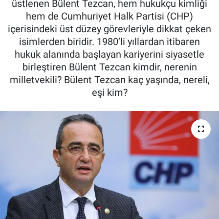
üstlenen Bülent Tezcan, hem hukukçu kimliği
hem de Cumhuriyet Halk Partisi (CHP)
Kadın & Aile
içerisindeki üst düzey görevleriyle dikkat çeken
isimlerden biridir. 1980’li yıllardan itibaren
Kültür & Sanat
hukuk alanında başlayan kariyerini siyasetle
birleştiren Bülent Tezcan kimdir, nerenin
Sağlık
milletvekili? Bülent Tezcan kaç yaşında, nereli,
eşi kim?
Siyaset
Teknoloji
Yazarlar
Astroloji-Rüya