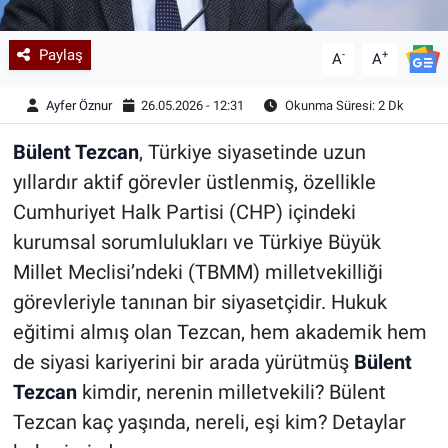
Paylaş
-
+
A
A
Ayfer Öznur
26.05.2026 - 12:31
Okunma Süresi: 2 Dk
Bülent Tezcan
, Türkiye siyasetinde uzun
yıllardır aktif görevler üstlenmiş, özellikle
Cumhuriyet Halk Partisi (CHP) içindeki
kurumsal sorumlulukları ve Türkiye Büyük
Millet Meclisi’ndeki (TBMM) milletvekilliği
görevleriyle tanınan bir siyasetçidir. Hukuk
eğitimi almış olan Tezcan, hem akademik hem
de siyasi kariyerini bir arada yürütmüş
Bülent
Tezcan
kimdir, nerenin milletvekili? Bülent
Tezcan kaç yaşında, nereli, eşi kim? Detaylar