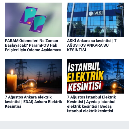
PARAM Ödemeleri Ne Zaman
ASKİ Ankara su kesintisi | 7
Başlayacak? ParamPOS Hak
AĞUSTOS ANKARA SU
Edişleri İçin Ödeme Açıklaması
KESİNTİSİ
7 Ağustos Ankara elektrik
7 Ağustos İstanbul Elektrik
kesintisi | EDAŞ Ankara Elektrik
Kesintisi | Ayedaş İstanbul
Kesintisi
elektrik kesintisi | Bedaş
İstanbul elektrik kesintisi