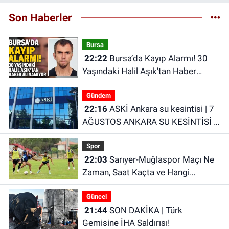
Son Haberler
Bursa
22:22
Bursa’da Kayıp Alarmı! 30
Yaşındaki Halil Aşık’tan Haber
Alınamıyor
Gündem
22:16
ASKİ Ankara su kesintisi | 7
AĞUSTOS ANKARA SU KESİNTİSİ |
Ankara Yenimahalle su kesintisi
Spor
22:03
Sarıyer-Muğlaspor Maçı Ne
Zaman, Saat Kaçta ve Hangi
Kanalda?
Güncel
21:44
SON DAKİKA | Türk
Gemisine İHA Saldırısı!