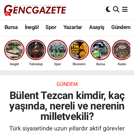
Bursa
Nöbetçi Eczaneler
Bursa
İnegöl
Spor
Yazarlar
Asayiş
Gündem
İnegöl
Hava Durumu
3.SAYFA
Trafik Durumu
İnegöl
Teknoloji
Spor
Ekonomi
Bursa
Kadın
Spor
Süper Lig Puan Durumu ve Fikstür
Eğitim
Tüm Manşetler
GÜNDEM
Bülent Tezcan kimdir, kaç
Ekonomi
Son Dakika Haberleri
yaşında, nereli ve nerenin
milletvekili?
Güncel
Haber Arşivi
Türk siyasetinde uzun yıllardır aktif görevler
İnanç