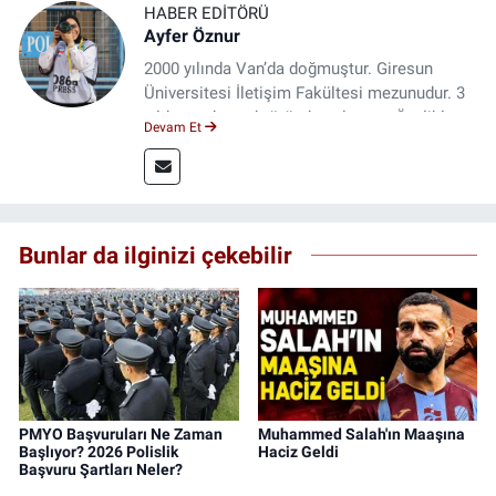
HABER EDITÖRÜ
Ayfer Öznur
2000 yılında Van’da doğmuştur. Giresun
Üniversitesi İletişim Fakültesi mezunudur. 3
yıldır medya sektöründe çalışıyor. Özelikle
Devam Et
kitap ve film konusunda uzmanlaşmıştır.
Bunlar da ilginizi çekebilir
PMYO Başvuruları Ne Zaman
Muhammed Salah'ın Maaşına
Başlıyor? 2026 Polislik
Haciz Geldi
Başvuru Şartları Neler?