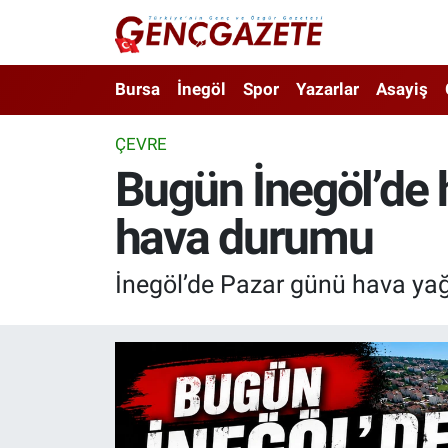
Bursa
Nöbetçi Eczaneler
Bursa
İnegöl
Spor
Yazarlar
Asayiş
İnegöl
Hava Durumu
ÇEVRE
Bugün İnegöl’de 
3.SAYFA
Trafik Durumu
hava durumu
Spor
Süper Lig Puan Durumu ve Fikstür
Eğitim
Tüm Manşetler
İnegöl’de Pazar günü hava yağı
Ekonomi
Son Dakika Haberleri
Güncel
Haber Arşivi
İnanç