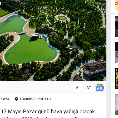
-
+
A
A
- 08:54
Okunma Süresi: 1 Dk
e 17 Mayıs Pazar günü hava yağışlı olacak.