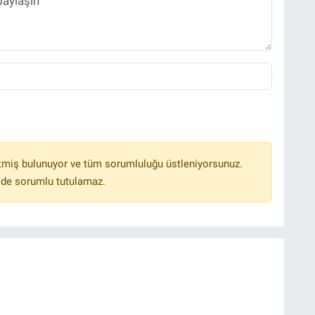
tmiş bulunuyor ve tüm sorumluluğu üstleniyorsunuz.
lde sorumlu tutulamaz.