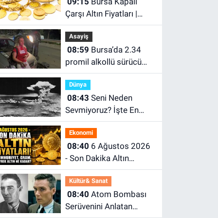
09:15
Bursa Kapalı
Çarşı Altın Fiyatları |
Bursa'da Çeyrek Altın,
Asayiş
Gram Altın, Tam Altın
08:59
Bursa’da 2.34
Ne Kadar? En Güncel
promil alkollü sürücü
Altın Fiyatları
kaza yaptı: “Sanane”
Dünya
diyerek karşılık verdi
08:43
Seni Neden
Sevmiyoruz? İşte En
Önemli Sebebi; Atom
Ekonomi
Bombası
08:40
6 Ağustos 2026
- Son Dakika Altın
Fiyatları! Cumhuriyet,
Kültür& Sanat
Gram, Çeyrek Altın Ne
08:40
Atom Bombası
Kadar?
Serüvenini Anlatan