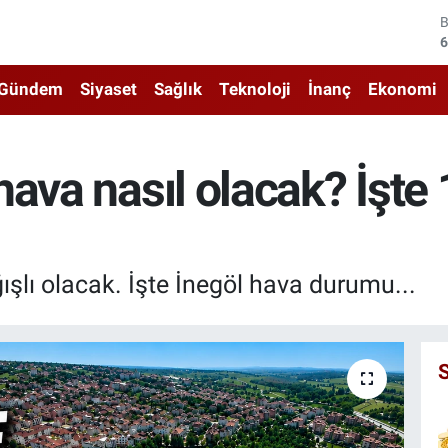
4
5
Gündem
Siyaset
Sağlık
Teknoloji
İnanç
Ekonomi
6
6
hava nasıl olacak? İşte
1
6
şlı olacak. İşte İnegöl hava durumu...