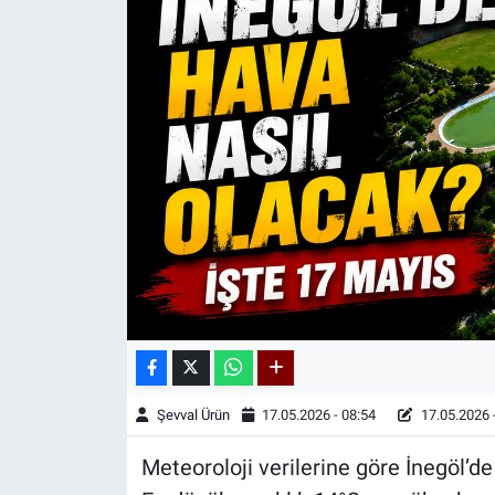
Kadın & Aile
Kültür & Sanat
Sağlık
Siyaset
Teknoloji
Yazarlar
Astroloji-Rüya
Şevval Ürün
17.05.2026 - 08:54
17.05.2026 
Meteoroloji verilerine göre İnegöl’d