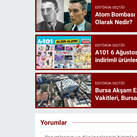
EDITÖRÜN SEÇTIĞI
Atom Bombası 
Olarak Nedir?
EDITÖRÜN SEÇTIĞI
A101 6 Ağustos
indirimli ürünler
EDITÖRÜN SEÇTIĞI
Bursa Akşam E
Vakitleri, Burs
Yorumlar