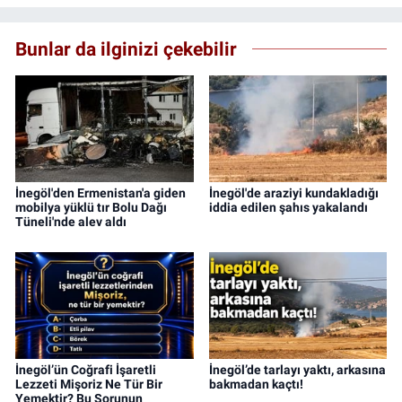
Bunlar da ilginizi çekebilir
İnegöl'den Ermenistan'a giden
İnegöl'de araziyi kundakladığı
mobilya yüklü tır Bolu Dağı
iddia edilen şahıs yakalandı
Tüneli'nde alev aldı
İnegöl’ün Coğrafi İşaretli
İnegöl’de tarlayı yaktı, arkasına
Lezzeti Mişoriz Ne Tür Bir
bakmadan kaçtı!
Yemektir? Bu Sorunun