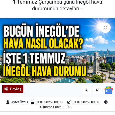
1 Temmuz Çarşamba günü İnegöl hava
durumunun detayları...
Kadın & Aile
Kültür & Sanat
Sağlık
Siyaset
Teknoloji
Yazarlar
Astroloji-Rüya
Paylaş
-
+
A
A
Ayfer Öznur
01.07.2026 - 08:00
01.07.2026 - 09:08
Okunma Süresi: 1 Dk