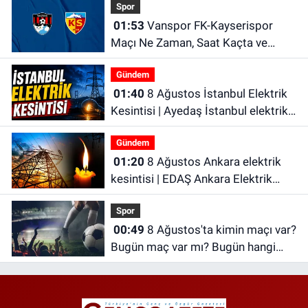
Spor
01:53
Vanspor FK-Kayserispor
Maçı Ne Zaman, Saat Kaçta ve
Hangi Kanalda?
Gündem
01:40
8 Ağustos İstanbul Elektrik
Kesintisi | Ayedaş İstanbul elektrik
kesintisi | Bedaş İstanbul elektrik
Gündem
kesintisi
01:20
8 Ağustos Ankara elektrik
kesintisi | EDAŞ Ankara Elektrik
Kesintisi
Spor
00:49
8 Ağustos'ta kimin maçı var?
Bugün maç var mı? Bugün hangi
maçlar var?