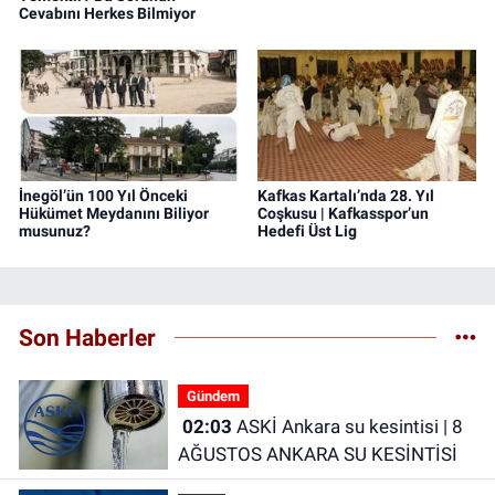
Cevabını Herkes Bilmiyor
İnegöl’ün 100 Yıl Önceki
Kafkas Kartalı’nda 28. Yıl
Hükümet Meydanını Biliyor
Coşkusu | Kafkasspor’un
musunuz?
Hedefi Üst Lig
Son Haberler
Gündem
02:03
ASKİ Ankara su kesintisi | 8
AĞUSTOS ANKARA SU KESİNTİSİ