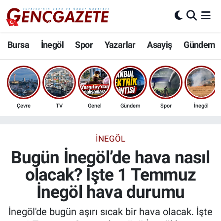
Bursa
Nöbetçi Eczaneler
Bursa
İnegöl
Spor
Yazarlar
Asayiş
Gündem
İnegöl
Hava Durumu
3.SAYFA
Trafik Durumu
Çevre
TV
Genel
Gündem
Spor
İnegöl
Spor
Süper Lig Puan Durumu ve Fikstür
Eğitim
Tüm Manşetler
İNEGÖL
Bugün İnegöl’de hava nasıl
Ekonomi
Son Dakika Haberleri
olacak? İşte 1 Temmuz
İnegöl hava durumu
Güncel
Haber Arşivi
İnegöl'de bugün aşırı sıcak bir hava olacak. İşte
İnanç