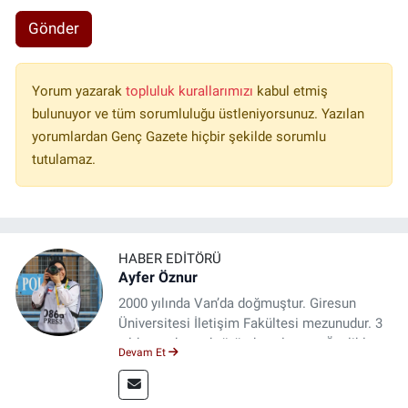
Gönder
Yorum yazarak
topluluk kurallarımızı
kabul etmiş
bulunuyor ve tüm sorumluluğu üstleniyorsunuz. Yazılan
yorumlardan Genç Gazete hiçbir şekilde sorumlu
tutulamaz.
HABER EDITÖRÜ
Ayfer Öznur
2000 yılında Van’da doğmuştur. Giresun
Üniversitesi İletişim Fakültesi mezunudur. 3
yıldır medya sektöründe çalışıyor. Özelikle
Devam Et
kitap ve film konusunda uzmanlaşmıştır.