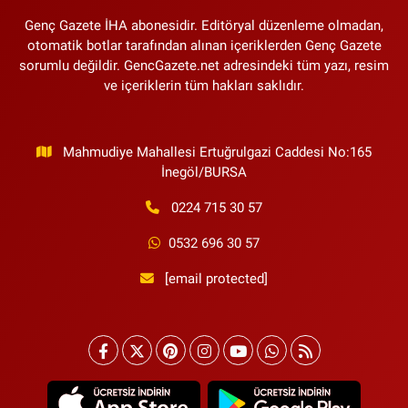
Genç Gazete İHA abonesidir. Editöryal düzenleme olmadan,
otomatik botlar tarafından alınan içeriklerden Genç Gazete
sorumlu değildir. GencGazete.net adresindeki tüm yazı, resim
ve içeriklerin tüm hakları saklıdır.
Mahmudiye Mahallesi Ertuğrulgazi Caddesi No:165
İnegöl/BURSA
0224 715 30 57
0532 696 30 57
[email protected]