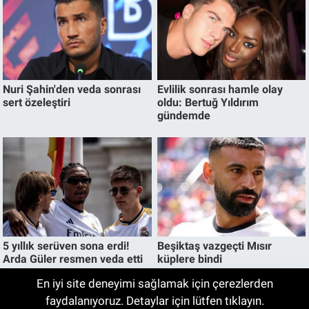
En iyi site deneyimi sağlamak için çerezlerden
Altın Fiyatları Günü Nasıl Kapattı? Gram
faydalanıyoruz. Detaylar için lütfen tıklayın.
18:05