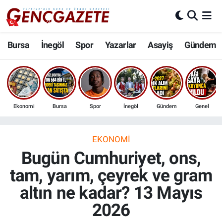
Bursa
Nöbetçi Eczaneler
Bursa
İnegöl
Spor
Yazarlar
Asayiş
Gündem
İnegöl
Hava Durumu
3.SAYFA
Trafik Durumu
Ekonomi
Bursa
Spor
İnegöl
Gündem
Genel
Spor
Süper Lig Puan Durumu ve Fikstür
Eğitim
Tüm Manşetler
EKONOMI
Bugün Cumhuriyet, ons,
Ekonomi
Son Dakika Haberleri
tam, yarım, çeyrek ve gram
altın ne kadar? 13 Mayıs
Güncel
Haber Arşivi
2026
İnanç