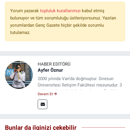
Yorum yazarak
topluluk kurallarımızı
kabul etmiş
bulunuyor ve tüm sorumluluğu üstleniyorsunuz. Yazılan
yorumlardan Genç Gazete hiçbir şekilde sorumlu
tutulamaz.
HABER EDITÖRÜ
Ayfer Öznur
2000 yılında Van’da doğmuştur. Giresun
Üniversitesi İletişim Fakültesi mezunudur. 3
yıldır medya sektöründe çalışıyor. Özelikle
Devam Et
kitap ve film konusunda uzmanlaşmıştır.
Bunlar da ilginizi çekebilir