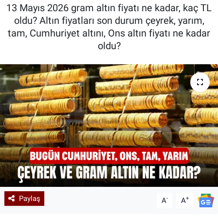
13 Mayıs 2026 gram altın fiyatı ne kadar, kaç TL
Kadın & Aile
oldu? Altın fiyatları son durum çeyrek, yarım,
tam, Cumhuriyet altını, Ons altın fiyatı ne kadar
Kültür & Sanat
oldu?
Sağlık
Siyaset
Teknoloji
Yazarlar
Astroloji-Rüya
Paylaş
-
+
A
A