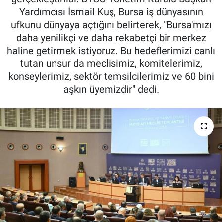
Yardımcısı İsmail Kuş, Bursa iş dünyasının
Kadın & Aile
ufkunu dünyaya açtığını belirterek, "Bursa'mızı
daha yenilikçi ve daha rekabetçi bir merkez
Kültür & Sanat
haline getirmek istiyoruz. Bu hedeflerimizi canlı
tutan unsur da meclisimiz, komitelerimiz,
Sağlık
konseylerimiz, sektör temsilcilerimiz ve 60 bini
aşkın üyemizdir" dedi.
Siyaset
Teknoloji
Yazarlar
Astroloji-Rüya