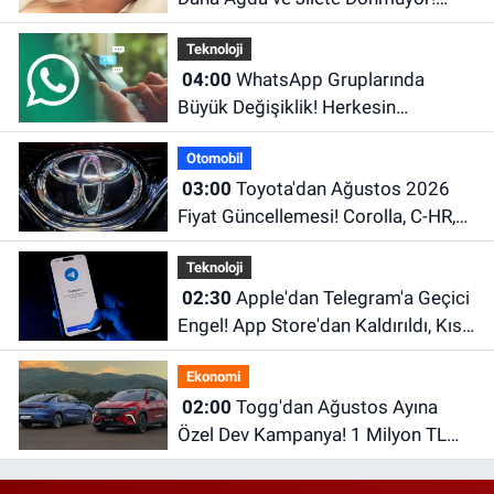
Foto Epilasyon Hakkında Merak
Teknoloji
Edilenler
04:00
WhatsApp Gruplarında
Büyük Değişiklik! Herkesin
Beklediği Özellik Sonunda Geldi
Otomobil
03:00
Toyota'dan Ağustos 2026
Fiyat Güncellemesi! Corolla, C-HR,
RAV4 ve Hilux'un Yeni Fiyatları Belli
Teknoloji
Oldu
02:30
Apple'dan Telegram'a Geçici
Engel! App Store'dan Kaldırıldı, Kısa
Süre Sonra Geri Döndü
Ekonomi
02:00
Togg'dan Ağustos Ayına
Özel Dev Kampanya! 1 Milyon TL
Faizsiz Kredi ve Şarj İndirimi Fırsatı