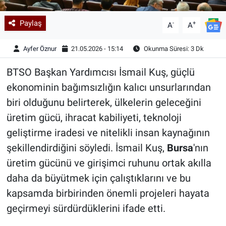
Paylaş
-
+
A
A
Ayfer Öznur
21.05.2026 - 15:14
Okunma Süresi: 3 Dk
BTSO Başkan Yardımcısı İsmail Kuş, güçlü
ekonominin bağımsızlığın kalıcı unsurlarından
biri olduğunu belirterek, ülkelerin geleceğini
üretim gücü, ihracat kabiliyeti, teknoloji
geliştirme iradesi ve nitelikli insan kaynağının
şekillendirdiğini söyledi. İsmail Kuş,
Bursa
'nın
üretim gücünü ve girişimci ruhunu ortak akılla
daha da büyütmek için çalıştıklarını ve bu
kapsamda birbirinden önemli projeleri hayata
geçirmeyi sürdürdüklerini ifade etti.