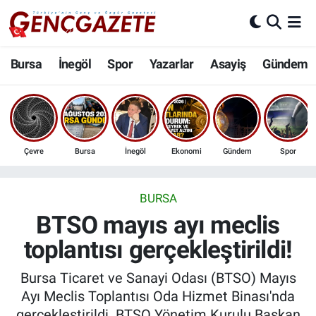
Bursa
Nöbetçi Eczaneler
Bursa
İnegöl
Spor
Yazarlar
Asayiş
Gündem
İnegöl
Hava Durumu
3.SAYFA
Trafik Durumu
Çevre
Bursa
İnegöl
Ekonomi
Gündem
Spor
Spor
Süper Lig Puan Durumu ve Fikstür
Eğitim
Tüm Manşetler
BURSA
BTSO mayıs ayı meclis
Ekonomi
Son Dakika Haberleri
toplantısı gerçekleştirildi!
Güncel
Haber Arşivi
Bursa Ticaret ve Sanayi Odası (BTSO) Mayıs
Ayı Meclis Toplantısı Oda Hizmet Binası'nda
İnanç
gerçekleştirildi. BTSO Yönetim Kurulu Başkan