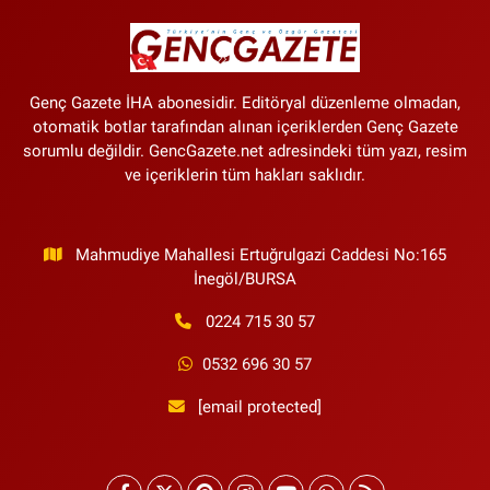
Genç Gazete İHA abonesidir. Editöryal düzenleme olmadan,
otomatik botlar tarafından alınan içeriklerden Genç Gazete
sorumlu değildir. GencGazete.net adresindeki tüm yazı, resim
ve içeriklerin tüm hakları saklıdır.
Mahmudiye Mahallesi Ertuğrulgazi Caddesi No:165
İnegöl/BURSA
0224 715 30 57
0532 696 30 57
[email protected]