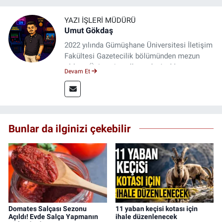
YAZI İŞLERI MÜDÜRÜ
Umut Gökdaş
2022 yılında Gümüşhane Üniversitesi İletişim
Fakültesi Gazetecilik bölümünden mezun
oldum. Üniversite yıllarımda 4 yıl boyunca
Devam Et
uygulamalı medya merkezinde görev alarak
saha deneyimi kazandım. 2023 yılından beri
Genç Gazete'de okurlarımıza haber
ulaştırıyorum.
Bunlar da ilginizi çekebilir
Domates Salçası Sezonu
11 yaban keçisi kotası için
Açıldı! Evde Salça Yapmanın
ihale düzenlenecek