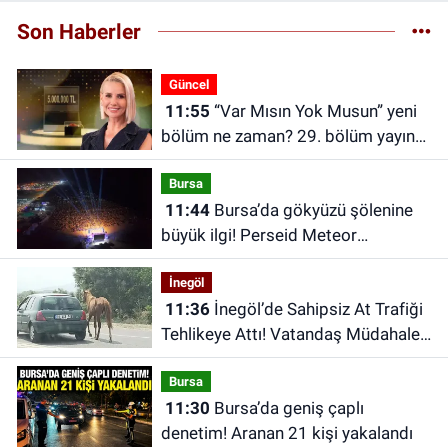
Son Haberler
Güncel
11:55
“Var Mısın Yok Musun” yeni
bölüm ne zaman? 29. bölüm yayın
tarihi belli oldu | Yeni fragman
Bursa
yayınlandı
11:44
Bursa’da gökyüzü şölenine
büyük ilgi! Perseid Meteor
Yağmuru’nu 25 bin kişi izledi
İnegöl
11:36
İnegöl’de Sahipsiz At Trafiği
Tehlikeye Attı! Vatandaş Müdahale
Etti
Bursa
11:30
Bursa’da geniş çaplı
denetim! Aranan 21 kişi yakalandı