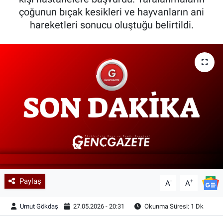
çoğunun bıçak kesikleri ve hayvanların ani
Kadın & Aile
hareketleri sonucu oluştuğu belirtildi.
Kültür & Sanat
Sağlık
Siyaset
Teknoloji
Yazarlar
Astroloji-Rüya
Paylaş
-
+
A
A
Umut Gökdaş
27.05.2026 - 20:31
Okunma Süresi: 1 Dk