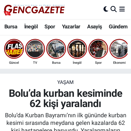
Bursa
Nöbetçi Eczaneler
Bursa
İnegöl
Spor
Yazarlar
Asayiş
Gündem
İnegöl
Hava Durumu
3.SAYFA
Trafik Durumu
Güncel
TV
Bursa
İnegöl
Spor
Ekonomi
Spor
Süper Lig Puan Durumu ve Fikstür
Eğitim
Tüm Manşetler
YAŞAM
Bolu’da kurban kesiminde
Ekonomi
Son Dakika Haberleri
62 kişi yaralandı
Güncel
Haber Arşivi
Bolu’da Kurban Bayramı’nın ilk gününde kurban
kesimi sırasında meydana gelen kazalarda 62
İnanç
kişi hastanelere başvurdu. Yaralanmaların