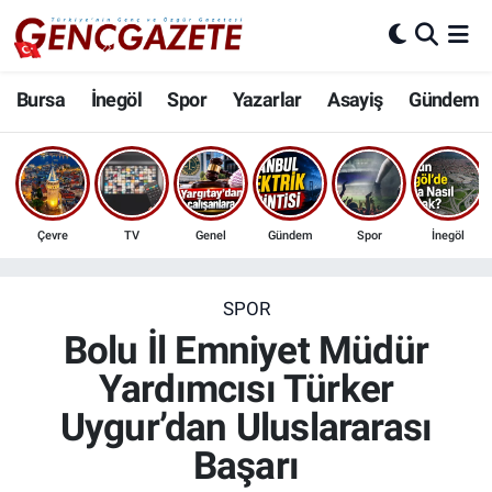
Bursa
Nöbetçi Eczaneler
Bursa
İnegöl
Spor
Yazarlar
Asayiş
Gündem
İnegöl
Hava Durumu
3.SAYFA
Trafik Durumu
Çevre
TV
Genel
Gündem
Spor
İnegöl
Spor
Süper Lig Puan Durumu ve Fikstür
Eğitim
Tüm Manşetler
SPOR
Bolu İl Emniyet Müdür
Ekonomi
Son Dakika Haberleri
Yardımcısı Türker
Uygur’dan Uluslararası
Güncel
Haber Arşivi
Başarı
İnanç