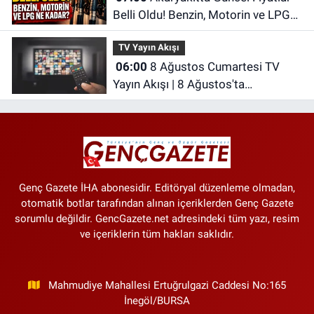
Belli Oldu! Benzin, Motorin ve LPG
Ne Kadar?
TV Yayın Akışı
06:00
8 Ağustos Cumartesi TV
Yayın Akışı | 8 Ağustos'ta
Televizyonda Neler Var? TRT 1, TV8,
NOW TV, Show TV, ATV, Star TV...
Genç Gazete İHA abonesidir. Editöryal düzenleme olmadan,
otomatik botlar tarafından alınan içeriklerden Genç Gazete
sorumlu değildir. GencGazete.net adresindeki tüm yazı, resim
ve içeriklerin tüm hakları saklıdır.
Mahmudiye Mahallesi Ertuğrulgazi Caddesi No:165
İnegöl/BURSA