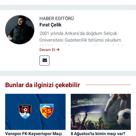
HABER EDITÖRÜ
Fırat Çelik
2001 yılında Ankara'da doğdum Selçuk
Üniversitesi Gazetecilik bölümü okudum.
2023'den beri Genç gazete bünyesinde haber
Devam Et
editörlüğü yapmaktayım.
Bunlar da ilginizi çekebilir
Vanspor FK-Kayserispor Maçı
8 Ağustos'ta kimin maçı var?