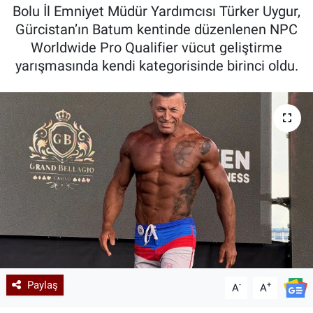
Bolu İl Emniyet Müdür Yardımcısı Türker Uygur,
Kadın & Aile
Gürcistan’ın Batum kentinde düzenlenen NPC
Worldwide Pro Qualifier vücut geliştirme
Kültür & Sanat
yarışmasında kendi kategorisinde birinci oldu.
Sağlık
Siyaset
Teknoloji
Yazarlar
Astroloji-Rüya
Paylaş
-
+
A
A