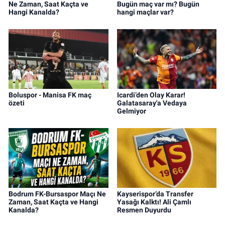
Ne Zaman, Saat Kaçta ve
Bugün maç var mı? Bugün
Hangi Kanalda?
hangi maçlar var?
Boluspor - Manisa FK maç
Icardi’den Olay Karar!
özeti
Galatasaray'a Vedaya
Gelmiyor
Bodrum FK-Bursaspor Maçı Ne
Kayserispor’da Transfer
Zaman, Saat Kaçta ve Hangi
Yasağı Kalktı! Ali Çamlı
Kanalda?
Resmen Duyurdu