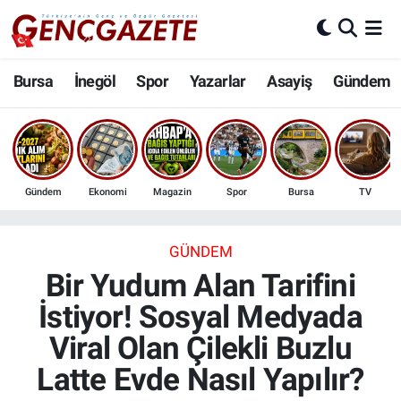
Bursa
Nöbetçi Eczaneler
Bursa
İnegöl
Spor
Yazarlar
Asayiş
Gündem
İnegöl
Hava Durumu
3.SAYFA
Trafik Durumu
Gündem
Ekonomi
Magazin
Spor
Bursa
TV
Spor
Süper Lig Puan Durumu ve Fikstür
Eğitim
Tüm Manşetler
GÜNDEM
Bir Yudum Alan Tarifini
Ekonomi
Son Dakika Haberleri
İstiyor! Sosyal Medyada
Viral Olan Çilekli Buzlu
Güncel
Haber Arşivi
Latte Evde Nasıl Yapılır?
İnanç