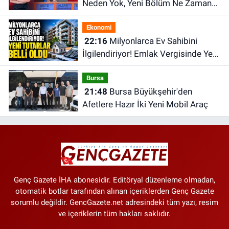
Neden Yok, Yeni Bölüm Ne Zaman?
6 Ağustos ATV Yayın Akışı
Ekonomi
22:16
Milyonlarca Ev Sahibini
İlgilendiriyor! Emlak Vergisinde Yeni
Tutarlar Belli Oldu
Bursa
21:48
Bursa Büyükşehir'den
Afetlere Hazır İki Yeni Mobil Araç
Genç Gazete İHA abonesidir. Editöryal düzenleme olmadan,
otomatik botlar tarafından alınan içeriklerden Genç Gazete
sorumlu değildir. GencGazete.net adresindeki tüm yazı, resim
ve içeriklerin tüm hakları saklıdır.