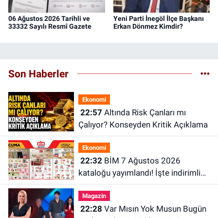
06 Ağustos 2026 Tarihli ve
Yeni Parti İnegöl İlçe Başkanı
33332 Sayılı Resmî Gazete
Erkan Dönmez Kimdir?
Son Haberler
Ekonomi
22:57
Altında Risk Çanları mı
Çalıyor? Konseyden Kritik Açıklama
Ekonomi
22:32
BİM 7 Ağustos 2026
kataloğu yayımlandı! İşte indirimli
ürünler ve fiyatları
Magazin
22:28
Var Mısın Yok Musun Bugün