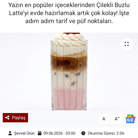
Yazın en popüler içeceklerinden Çilekli Buzlu
Kadın & Aile
Latte’yi evde hazırlamak artık çok kolay! İşte
adım adım tarif ve püf noktaları.
Kültür & Sanat
Sağlık
Siyaset
Teknoloji
Yazarlar
Astroloji-Rüya
Paylaş
-
+
A
A
Şevval Ürün
09.06.2026 - 03:00
Okunma Süresi: 2 Dk