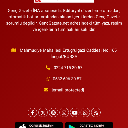
Genç Gazete İHA abonesidir. Editöryal düzenleme olmadan,
otomatik botlar tarafından alınan içeriklerden Genç Gazete
sorumlu değildir. GencGazete.net adresindeki tüm yazı, resim
ve içeriklerin tüm hakları saklıdır.
Mahmudiye Mahallesi Ertuğrulgazi Caddesi No:165
İnegöl/BURSA
0224 715 30 57
0532 696 30 57
[email protected]