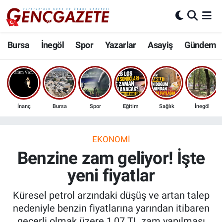
Bursa
Nöbetçi Eczaneler
Bursa
İnegöl
Spor
Yazarlar
Asayiş
Gündem
İnegöl
Hava Durumu
3.SAYFA
Trafik Durumu
İnanç
Bursa
Spor
Eğitim
Sağlık
İnegöl
Spor
Süper Lig Puan Durumu ve Fikstür
Eğitim
Tüm Manşetler
EKONOMI
Benzine zam geliyor! İşte
Ekonomi
Son Dakika Haberleri
yeni fiyatlar
Güncel
Haber Arşivi
Küresel petrol arzındaki düşüş ve artan talep
nedeniyle benzin fiyatlarına yarından itibaren
İnanç
geçerli olmak üzere 1,07 TL zam yapılması