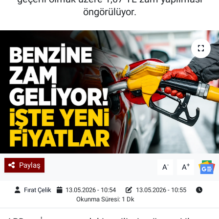
öngörülüyor.
Kadın & Aile
Kültür & Sanat
Sağlık
Siyaset
Teknoloji
Yazarlar
Paylaş
-
+
Astroloji-Rüya
A
A
Fırat Çelik
13.05.2026 - 10:54
13.05.2026 - 10:55
Okunma Süresi: 1 Dk