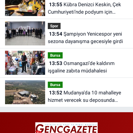
13:55
Kübra Denizci Keskin, Çek
Cumhuriyeti’nde podyum için
yarışacak
Spor
13:54
Şampiyon Yenicespor yeni
sezona dayanışma gecesiyle girdi
Bursa
13:53
Osmangazi’de kaldırım
işgaline zabıta müdahalesi
Bursa
13:52
Mudanya’da 10 mahalleye
hizmet verecek su deposunda
yüzde 70 tamamlandı