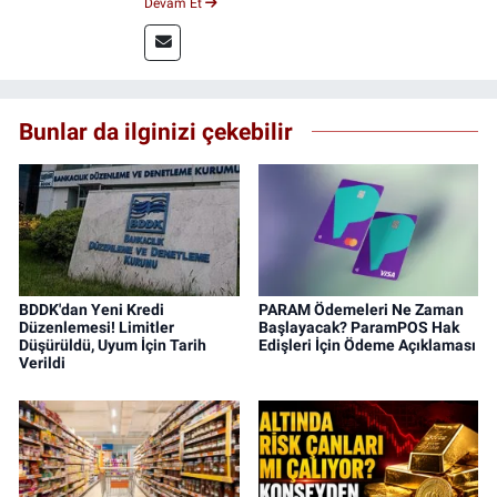
Devam Et
editörlüğü yapmaktayım.
Bunlar da ilginizi çekebilir
BDDK'dan Yeni Kredi
PARAM Ödemeleri Ne Zaman
Düzenlemesi! Limitler
Başlayacak? ParamPOS Hak
Düşürüldü, Uyum İçin Tarih
Edişleri İçin Ödeme Açıklaması
Verildi