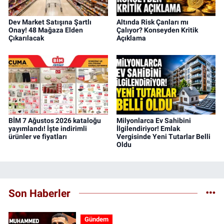
Dev Market Satışına Şartlı
Altında Risk Çanları mı
Onay! 48 Mağaza Elden
Çalıyor? Konseyden Kritik
Çıkarılacak
Açıklama
BİM 7 Ağustos 2026 kataloğu
Milyonlarca Ev Sahibini
yayımlandı! İşte indirimli
İlgilendiriyor! Emlak
ürünler ve fiyatları
Vergisinde Yeni Tutarlar Belli
Oldu
Son Haberler
Gündem