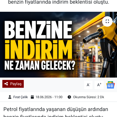
benzin fiyatlarında indirim beklentisi oluştu.
Kadın & Aile
Kültür & Sanat
Sağlık
Siyaset
Teknoloji
Yazarlar
Paylaş
-
+
A
A
Astroloji-Rüya
Fırat Çelik
18.06.2026 - 11:00
Okunma Süresi: 2 Dk
Petrol fiyatlarında yaşanan düşüşün ardından
benzin fiyatlarında indirim beklentisi oluştu.