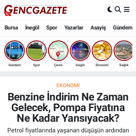
Bursa
Nöbetçi Eczaneler
Bursa
İnegöl
Spor
Yazarlar
Asayiş
Gündem
İnegöl
Hava Durumu
3.SAYFA
Trafik Durumu
Gündem
Spor
Çevre
İnegöl
Ekonomi
Sağlık
Spor
Süper Lig Puan Durumu ve Fikstür
Eğitim
Tüm Manşetler
EKONOMI
Benzine İndirim Ne Zaman
Ekonomi
Son Dakika Haberleri
Gelecek, Pompa Fiyatına
Ne Kadar Yansıyacak?
Güncel
Haber Arşivi
Petrol fiyatlarında yaşanan düşüşün ardından
İnanç