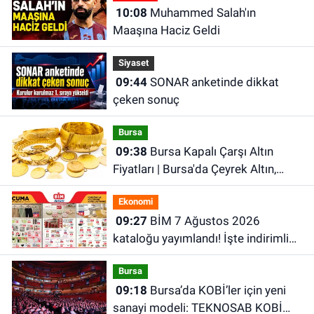
10:08
Muhammed Salah'ın
Maaşına Haciz Geldi
Siyaset
09:44
SONAR anketinde dikkat
çeken sonuç
Bursa
09:38
Bursa Kapalı Çarşı Altın
Fiyatları | Bursa'da Çeyrek Altın,
Gram Altın, Tam Altın Ne Kadar? En
Ekonomi
Güncel Altın Fiyatları
09:27
BİM 7 Ağustos 2026
kataloğu yayımlandı! İşte indirimli
ürünler ve fiyatları
Bursa
09:18
Bursa’da KOBİ’ler için yeni
sanayi modeli: TEKNOSAB KOBİ