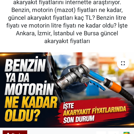
akaryakıt fiyatlarını internette araştırıyor.
Benzin, motorin (mazot) fiyatları ne kadar,
Kadın & Aile
güncel akaryakıt fiyatları kaç TL? Benzin litre
fiyatı ve motorin litre fiyatı ne kadar oldu? İşte
Kültür & Sanat
Ankara, İzmir, İstanbul ve Bursa güncel
akaryakıt fiyatları
Sağlık
Siyaset
Teknoloji
Yazarlar
Astroloji-Rüya