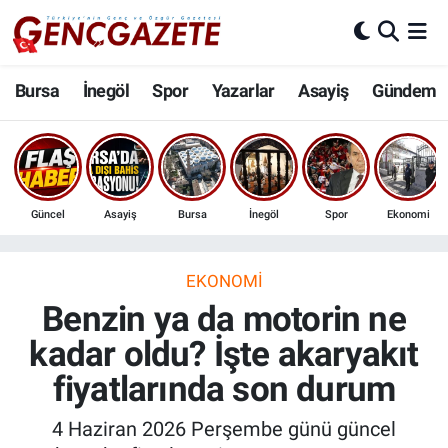
Bursa
Nöbetçi Eczaneler
Bursa
İnegöl
Spor
Yazarlar
Asayiş
Gündem
İnegöl
Hava Durumu
3.SAYFA
Trafik Durumu
Güncel
Asayiş
Bursa
İnegöl
Spor
Ekonomi
Spor
Süper Lig Puan Durumu ve Fikstür
Eğitim
Tüm Manşetler
EKONOMI
Benzin ya da motorin ne
Ekonomi
Son Dakika Haberleri
kadar oldu? İşte akaryakıt
fiyatlarında son durum
Güncel
Haber Arşivi
4 Haziran 2026 Perşembe günü güncel
İnanç