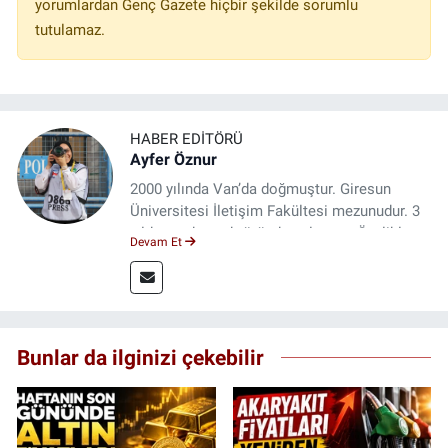
yorumlardan Genç Gazete hiçbir şekilde sorumlu
tutulamaz.
HABER EDITÖRÜ
Ayfer Öznur
2000 yılında Van’da doğmuştur. Giresun
Üniversitesi İletişim Fakültesi mezunudur. 3
yıldır medya sektöründe çalışıyor. Özelikle
Devam Et
kitap ve film konusunda uzmanlaşmıştır.
Bunlar da ilginizi çekebilir