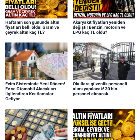
Haftanın son gününde altın
Akaryakıt fiyatları yeniden
fiyatları belli oldu! Gram ve
değişti! Benzin, motorin ve
çeyrek altın kaç TL?
LPG kaç TL oldu?
Evim Sisteminde Yeni Dönem!
Okullara güvenlik personeli
Ev ve Otomobil Alacakları
alımı yapılacak! 30 bin
İlgilendiren Kısıtlamalar
personel alınacak
Geliyor