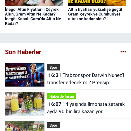
İnegöl Altın Fiyatları | Çeyrek
Altın fiyatları yükselişe geçti!
Altın, Gram Altın Ne Kadar?
Gram, çeyrek ve Cumhuriyet
İnegöl Kapalı Çarşı'da Altın Ne
altını ne kadar oldu?
Kadar?
Son Haberler
Spor
16:31
Trabzonspor Darwin Nunez’i
transfer edecek mi? Prensip
anlaşması iddiası
Haberde İnsan
16:07
14 yaşında limonata satarak
ayda 90 bin lira kazanıyor
Spor