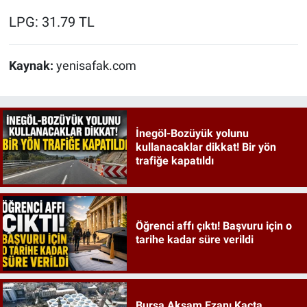
LPG: 31.79 TL
Kaynak:
yenisafak.com
İnegöl-Bozüyük yolunu
kullanacaklar dikkat! Bir yön
trafiğe kapatıldı
Öğrenci affı çıktı! Başvuru için o
tarihe kadar süre verildi
Bursa Akşam Ezanı Kaçta