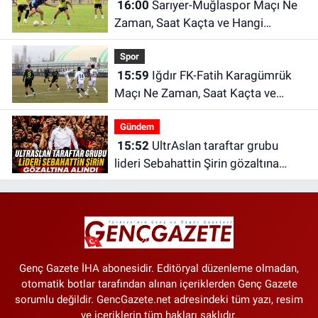
16:00
Sarıyer-Muğlaspor Maçı Ne
Zaman, Saat Kaçta ve Hangi
Kanalda?
Spor
15:59
Iğdır FK-Fatih Karagümrük
Maçı Ne Zaman, Saat Kaçta ve
Hangi Kanalda?
Gündem
15:52
UltrAslan taraftar grubu
lideri Sebahattin Şirin gözaltına
alındı | Sebahattin Şirin kimdir?
Genç Gazete İHA abonesidir. Editöryal düzenleme olmadan,
otomatik botlar tarafından alınan içeriklerden Genç Gazete
sorumlu değildir. GencGazete.net adresindeki tüm yazı, resim
ve içeriklerin tüm hakları saklıdır.