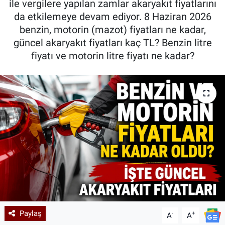
ile vergilere yapılan zamlar akaryakıt fiyatlarını
da etkilemeye devam ediyor. 8 Haziran 2026
Kadın & Aile
benzin, motorin (mazot) fiyatları ne kadar,
güncel akaryakıt fiyatları kaç TL? Benzin litre
Kültür & Sanat
fiyatı ve motorin litre fiyatı ne kadar?
Sağlık
Siyaset
Teknoloji
Yazarlar
Astroloji-Rüya
Paylaş
-
+
A
A