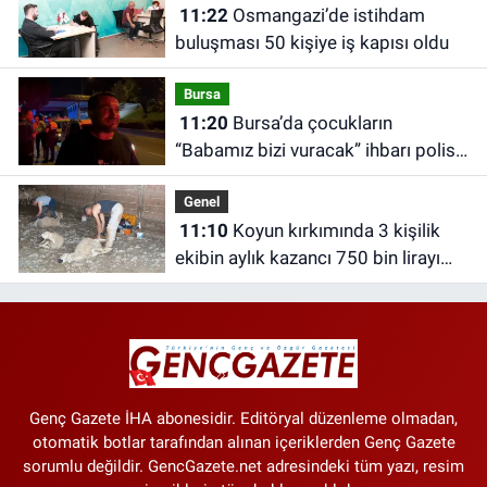
11:22
Osmangazi’de istihdam
buluşması 50 kişiye iş kapısı oldu
Bursa
11:20
Bursa’da çocukların
“Babamız bizi vuracak” ihbarı polisi
harekete geçirdi
Genel
11:10
Koyun kırkımında 3 kişilik
ekibin aylık kazancı 750 bin lirayı
aşıyor
Genç Gazete İHA abonesidir. Editöryal düzenleme olmadan,
otomatik botlar tarafından alınan içeriklerden Genç Gazete
sorumlu değildir. GencGazete.net adresindeki tüm yazı, resim