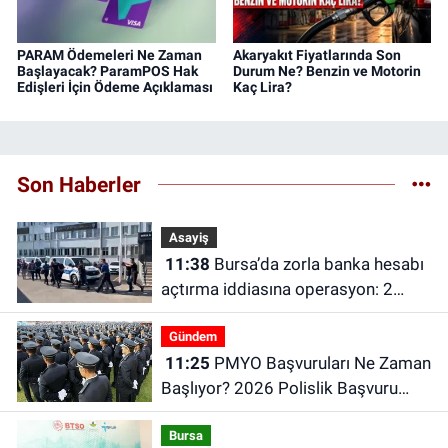
PARAM Ödemeleri Ne Zaman
Akaryakıt Fiyatlarında Son
Başlayacak? ParamPOS Hak
Durum Ne? Benzin ve Motorin
Edişleri İçin Ödeme Açıklaması
Kaç Lira?
Son Haberler
Asayiş
11:38
Bursa’da zorla banka hesabı
açtırma iddiasına operasyon: 2
şüpheli tutuklandı
Gündem
11:25
PMYO Başvuruları Ne Zaman
Başlıyor? 2026 Polislik Başvuru
Şartları Neler?
Bursa