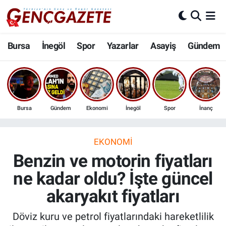
Bursa
Nöbetçi Eczaneler
Bursa
İnegöl
Spor
Yazarlar
Asayiş
Gündem
İnegöl
Hava Durumu
3.SAYFA
Trafik Durumu
Bursa
Gündem
Ekonomi
İnegöl
Spor
İnanç
Spor
Süper Lig Puan Durumu ve Fikstür
Eğitim
Tüm Manşetler
EKONOMI
Benzin ve motorin fiyatları
Ekonomi
Son Dakika Haberleri
ne kadar oldu? İşte güncel
akaryakıt fiyatları
Güncel
Haber Arşivi
Döviz kuru ve petrol fiyatlarındaki hareketlilik
İnanç