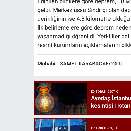
Edinilen bilgilere göre deprem, 30 
geldi. Merkez üssü Sındırgı olan de
derinliğinin ise 4.3 kilometre olduğu b
İlk belirlemelere göre deprem neden
yaşanmadığı öğrenildi. Yetkililer ge
resmi kurumların açıklamalarını dikk
Muhabir:
SAMET KARABACAKOĞLU
EDITÖRÜN SEÇTIĞI
Ayedaş İstanbul
kesintisi | İsta
EDITÖRÜN SEÇTIĞI