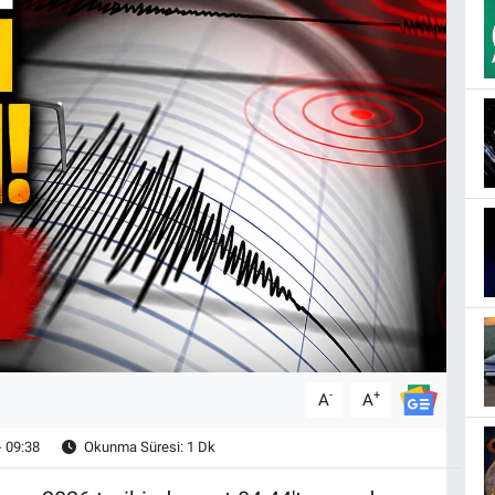
-
+
A
A
- 09:38
Okunma Süresi: 1 Dk