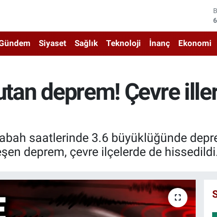
4
5
Gündem
Siyaset
Sağlık
Teknoloji
İnanç
Ekonomi
6
6
utan deprem! Çevre ille
1
6
e sabah saatlerinde 3.6 büyüklüğünde dep
eşen deprem, çevre ilçelerde de hissedildi