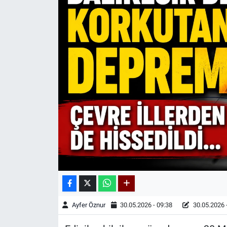
Kadın & Aile
Kültür & Sanat
Sağlık
Siyaset
Teknoloji
Yazarlar
Astroloji-Rüya
Ayfer Öznur
30.05.2026 - 09:38
30.05.2026 