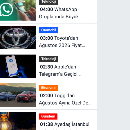
Teknoloji
04:00
WhatsApp
Gruplarında Büyük
Değişiklik! Herkesin
Otomobil
Beklediği Özellik
03:00
Toyota'dan
Sonunda Geldi
Ağustos 2026 Fiyat
Güncellemesi! Corolla,
Teknoloji
C-HR, RAV4 ve Hilux'un
02:30
Apple'dan
Yeni Fiyatları Belli Oldu
Telegram'a Geçici
Engel! App Store'dan
Ekonomi
Kaldırıldı, Kısa Süre
02:00
Togg'dan
Sonra Geri Döndü
Ağustos Ayına Özel Dev
Kampanya! 1 Milyon TL
Gündem
Faizsiz Kredi ve Şarj
01:38
Ayedaş İstanbul
İndirimi Fırsatı