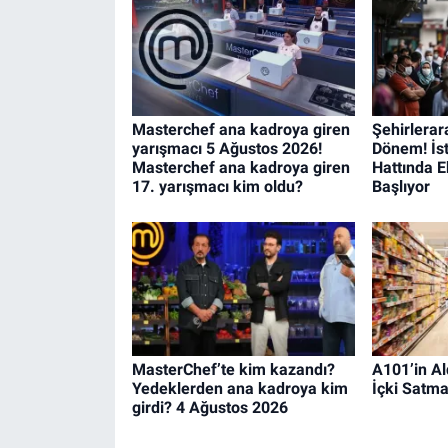
Masterchef ana kadroya giren
Şehirlerar
yarışmacı 5 Ağustos 2026!
Dönem! İs
Masterchef ana kadroya giren
Hattında E
17. yarışmacı kim oldu?
Başlıyor
MasterChef’te kim kazandı?
A101’in Al
Yedeklerden ana kadroya kim
İçki Satm
girdi? 4 Ağustos 2026