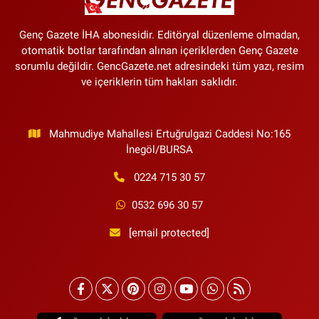
Genç Gazete İHA abonesidir. Editöryal düzenleme olmadan,
otomatik botlar tarafından alınan içeriklerden Genç Gazete
sorumlu değildir. GencGazete.net adresindeki tüm yazı, resim
ve içeriklerin tüm hakları saklıdır.
Mahmudiye Mahallesi Ertuğrulgazi Caddesi No:165
İnegöl/BURSA
0224 715 30 57
0532 696 30 57
[email protected]