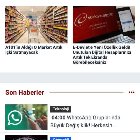
A101’in Aldığı O Market Artık
E-Devlet'e Yeni Özellik Geldi!
İçki Satmayacak
Unutulan Dijital Hesaplarınızı
Artık Tek Ekranda
Görebileceksiniz
Son Haberler
Teknoloji
04:00
WhatsApp Gruplarında
Büyük Değişiklik! Herkesin
Beklediği Özellik Sonunda Geldi
Otomobil