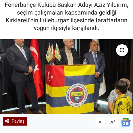
Fenerbahçe Kulübü Başkan Adayı Aziz Yıldırım,
Kadın & Aile
seçim çalışmaları kapsamında geldiği
Kırklareli’nin Lüleburgaz ilçesinde taraftarların
Kültür & Sanat
yoğun ilgisiyle karşılandı.
Sağlık
Siyaset
Teknoloji
Yazarlar
Astroloji-Rüya
Paylaş
-
+
A
A