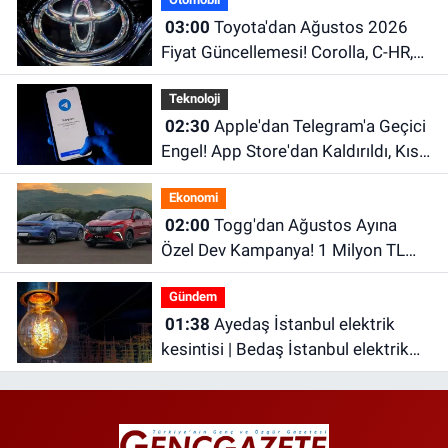
03:00
Toyota'dan Ağustos 2026
Fiyat Güncellemesi! Corolla, C-HR,
RAV4 ve Hilux'un Yeni Fiyatları Belli
Teknoloji
Oldu
02:30
Apple'dan Telegram'a Geçici
Engel! App Store'dan Kaldırıldı, Kısa
Süre Sonra Geri Döndü
Ekonomi
02:00
Togg'dan Ağustos Ayına
Özel Dev Kampanya! 1 Milyon TL
Faizsiz Kredi ve Şarj İndirimi Fırsatı
Gündem
01:38
Ayedaş İstanbul elektrik
kesintisi | Bedaş İstanbul elektrik
kesintisi | İstanbul’da 21 ilçede
elektrik kesintisi!