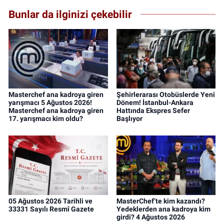
Bunlar da ilginizi çekebilir
Masterchef ana kadroya giren
Şehirlerarası Otobüslerde Yeni
yarışmacı 5 Ağustos 2026!
Dönem! İstanbul-Ankara
Masterchef ana kadroya giren
Hattında Ekspres Sefer
17. yarışmacı kim oldu?
Başlıyor
05 Ağustos 2026 Tarihli ve
MasterChef’te kim kazandı?
33331 Sayılı Resmî Gazete
Yedeklerden ana kadroya kim
girdi? 4 Ağustos 2026