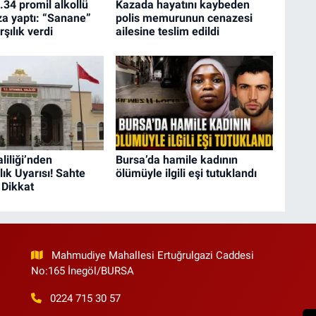
.34 promil alkollü
Kazada hayatını kaybeden
a yaptı: “Sanane”
polis memurunun cenazesi
şılık verdi
ailesine teslim edildi
liliği’nden
Bursa’da hamile kadının
lık Uyarısı! Sahte
ölümüyle ilgili eşi tutuklandı
 Dikkat
Mahmudiye Mahallesi Ertuğrulgazi Caddesi
No:165 İnegöl/BURSA
0224 715 30 57