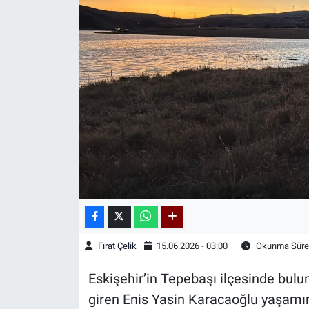
Kadın & Aile
Kültür & Sanat
Sağlık
Siyaset
Teknoloji
Yazarlar
Astroloji-Rüya
Fırat Çelik
15.06.2026 - 03:00
Okunma Süres
Eskişehir’in Tepebaşı ilçesinde bulun
giren Enis Yasin Karacaoğlu yaşamın