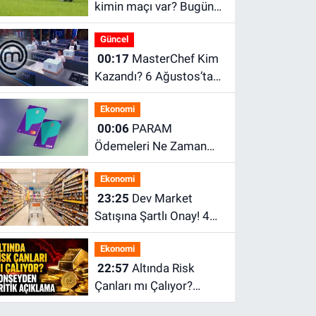
kimin maçı var? Bugün
maç var mı? Bugün
Güncel
hangi maçlar var?
00:17
MasterChef Kim
Kazandı? 6 Ağustos’ta
Ana Kadroya Kim Girdi?
Ekonomi
00:06
PARAM
Ödemeleri Ne Zaman
Başlayacak? ParamPOS
Ekonomi
Hak Edişleri İçin Ödeme
23:25
Dev Market
Açıklaması
Satışına Şartlı Onay! 48
Mağaza Elden
Ekonomi
Çıkarılacak
22:57
Altında Risk
Çanları mı Çalıyor?
Konseyden Kritik