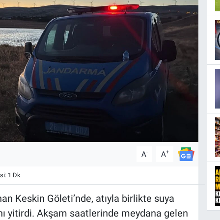
-
+
A
A
i: 1 Dk
an Keskin Göleti’nde, atıyla birlikte suya
ı yitirdi. Akşam saatlerinde meydana gelen