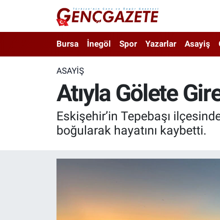
Bursa
Nöbetçi Eczaneler
Bursa
İnegöl
Spor
Yazarlar
Asayiş
İnegöl
Hava Durumu
ASAYIŞ
Atıyla Gölete Gir
3.SAYFA
Trafik Durumu
Spor
Süper Lig Puan Durumu ve Fikstür
Eskişehir’in Tepebaşı ilçesinde
boğularak hayatını kaybetti.
Eğitim
Tüm Manşetler
Ekonomi
Son Dakika Haberleri
Güncel
Haber Arşivi
İnanç