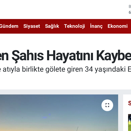
6
4
Gündem
Siyaset
Sağlık
Teknoloji
İnanç
Ekonomi
5
6
en Şahıs Hayatını Kaybe
6
 atıyla birlikte gölete giren 34 yaşındaki
1