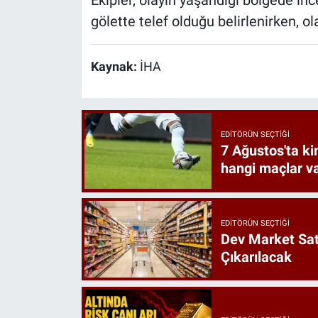
Ekipler, olayın yaşandığı bölgede in
gölette telef olduğu belirlenirken, ola
Kaynak:
İHA
EDITÖRÜN SEÇTIĞI
7 Ağustos'ta k
hangi maçlar v
EDITÖRÜN SEÇTIĞI
Dev Market Sat
Çıkarılacak