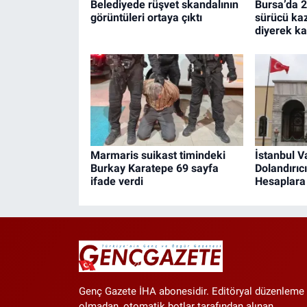
Belediyede rüşvet skandalının
Bursa’da 2
görüntüleri ortaya çıktı
sürücü kaz
diyerek kar
Marmaris suikast timindeki
İstanbul Va
Burkay Karatepe 69 sayfa
Dolandırıcı
ifade verdi
Hesaplara
Genç Gazete İHA abonesidir. Editöryal düzenleme
olmadan, otomatik botlar tarafından alınan