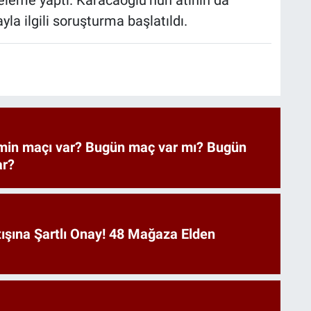
celeme yaptı. Karacaoğlu’nun atının da
yla ilgili soruşturma başlatıldı.
imin maçı var? Bugün maç var mı? Bugün
ar?
ışına Şartlı Onay! 48 Mağaza Elden