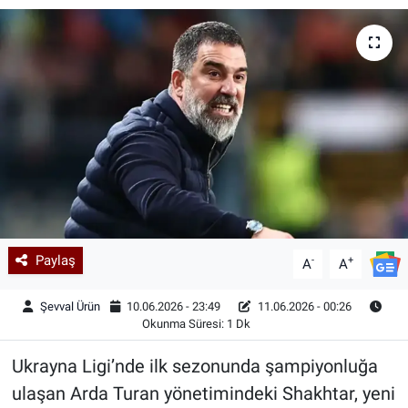
Kadın & Aile
Kültür & Sanat
Sağlık
Siyaset
Teknoloji
Paylaş
-
+
Yazarlar
A
A
Şevval Ürün
10.06.2026 - 23:49
11.06.2026 - 00:26
Astroloji-Rüya
Okunma Süresi: 1 Dk
Ukrayna Ligi’nde ilk sezonunda şampiyonluğa
ulaşan Arda Turan yönetimindeki Shakhtar, yeni