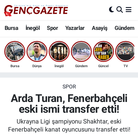
Bursa
Nöbetçi Eczaneler
Bursa
İnegöl
Spor
Yazarlar
Asayiş
Gündem
İnegöl
Hava Durumu
3.SAYFA
Trafik Durumu
Bursa
Dünya
İnegöl
Gündem
Güncel
TV
Spor
Süper Lig Puan Durumu ve Fikstür
Eğitim
Tüm Manşetler
SPOR
Arda Turan, Fenerbahçeli
Ekonomi
Son Dakika Haberleri
eski ismi transfer etti!
Güncel
Haber Arşivi
Ukrayna Ligi şampiyonu Shakhtar, eski
Fenerbahçeli kanat oyuncusunu transfer etti!
İnanç