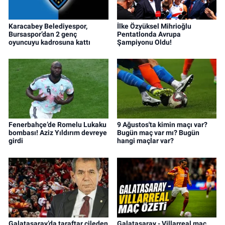
Karacabey Belediyespor,
İlke Özyüksel Mihrioğlu
Bursaspor’dan 2 genç
Pentatlonda Avrupa
oyuncuyu kadrosuna kattı
Şampiyonu Oldu!
Fenerbahçe’de Romelu Lukaku
9 Ağustos'ta kimin maçı var?
bombası! Aziz Yıldırım devreye
Bugün maç var mı? Bugün
girdi
hangi maçlar var?
Galatasaray’da taraftar çileden
Galatasaray - Villarreal maç