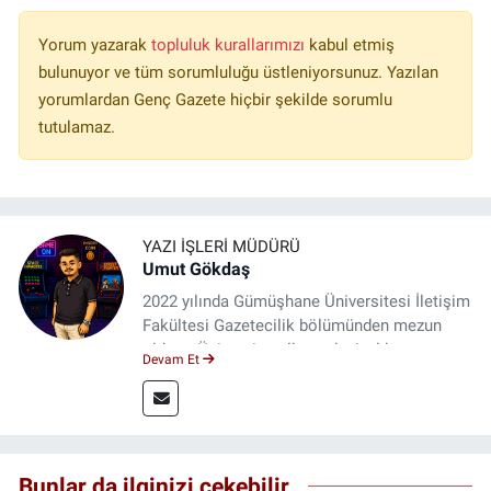
Yorum yazarak
topluluk kurallarımızı
kabul etmiş
bulunuyor ve tüm sorumluluğu üstleniyorsunuz. Yazılan
yorumlardan Genç Gazete hiçbir şekilde sorumlu
tutulamaz.
YAZI İŞLERI MÜDÜRÜ
Umut Gökdaş
2022 yılında Gümüşhane Üniversitesi İletişim
Fakültesi Gazetecilik bölümünden mezun
oldum. Üniversite yıllarımda 4 yıl boyunca
Devam Et
uygulamalı medya merkezinde görev alarak
saha deneyimi kazandım. 2023 yılından beri
Genç Gazete'de okurlarımıza haber
ulaştırıyorum.
Bunlar da ilginizi çekebilir