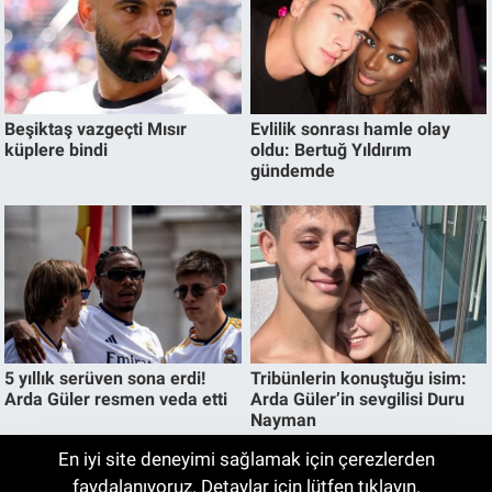
En iyi site deneyimi sağlamak için çerezlerden
E-Ticaret Devi Küçülmeye Gidiyor!
faydalanıyoruz. Detaylar için lütfen tıklayın.
21:18