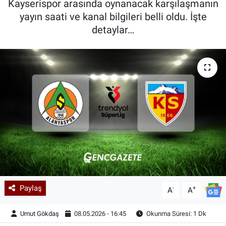
Kayserispor arasında oynanacak karşılaşmanın
yayın saati ve kanal bilgileri belli oldu. İşte
Kadın & Aile
detaylar…
Kültür & Sanat
Sağlık
Siyaset
Teknoloji
Yazarlar
Astroloji-Rüya
Paylaş
-
+
A
A
Umut Gökdaş
08.05.2026 - 16:45
Okunma Süresi: 1 Dk