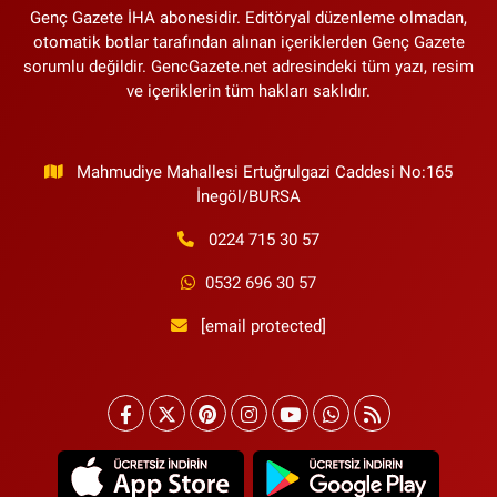
Genç Gazete İHA abonesidir. Editöryal düzenleme olmadan,
otomatik botlar tarafından alınan içeriklerden Genç Gazete
sorumlu değildir. GencGazete.net adresindeki tüm yazı, resim
ve içeriklerin tüm hakları saklıdır.
Mahmudiye Mahallesi Ertuğrulgazi Caddesi No:165
İnegöl/BURSA
0224 715 30 57
0532 696 30 57
[email protected]