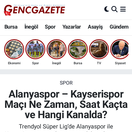
Bursa
Nöbetçi Eczaneler
Bursa
İnegöl
Spor
Yazarlar
Asayiş
Gündem
İnegöl
Hava Durumu
3.SAYFA
Trafik Durumu
Ekonomi
Spor
İnegöl
Bursa
TV
Siyaset
Spor
Süper Lig Puan Durumu ve Fikstür
Eğitim
Tüm Manşetler
SPOR
Alanyaspor – Kayserispor
Ekonomi
Son Dakika Haberleri
Maçı Ne Zaman, Saat Kaçta
ve Hangi Kanalda?
Güncel
Haber Arşivi
Trendyol Süper Lig’de Alanyaspor ile
İnanç