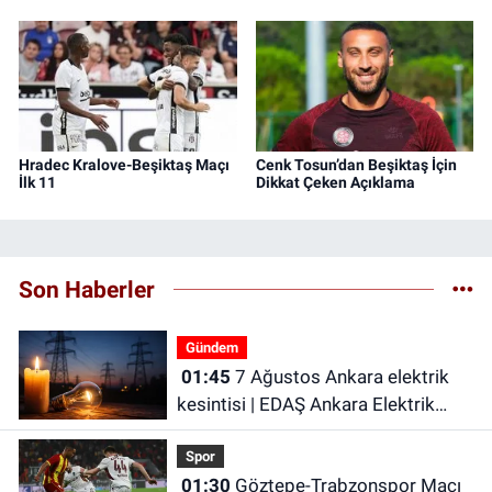
Hradec Kralove-Beşiktaş Maçı
Cenk Tosun’dan Beşiktaş İçin
İlk 11
Dikkat Çeken Açıklama
Son Haberler
Gündem
01:45
7 Ağustos Ankara elektrik
kesintisi | EDAŞ Ankara Elektrik
Kesintisi
Spor
01:30
Göztepe-Trabzonspor Maçı