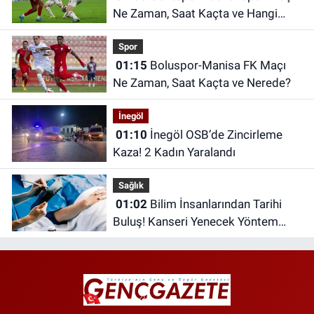
Ne Zaman, Saat Kaçta ve Hangi
Kanalda?
Spor
01:15
Boluspor-Manisa FK Maçı
Ne Zaman, Saat Kaçta ve Nerede?
İnegöl
01:10
İnegöl OSB’de Zincirleme
Kaza! 2 Kadın Yaralandı
Sağlık
01:02
Bilim İnsanlarından Tarihi
Buluş! Kanseri Yenecek Yöntem
Bulundu