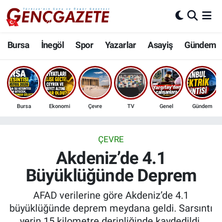
Bursa
Nöbetçi Eczaneler
Bursa
İnegöl
Spor
Yazarlar
Asayiş
Gündem
İnegöl
Hava Durumu
3.SAYFA
Trafik Durumu
Bursa
Ekonomi
Çevre
TV
Genel
Gündem
Spor
Süper Lig Puan Durumu ve Fikstür
Eğitim
Tüm Manşetler
ÇEVRE
Akdeniz’de 4.1
Ekonomi
Son Dakika Haberleri
Büyüklüğünde Deprem
Güncel
Haber Arşivi
AFAD verilerine göre Akdeniz’de 4.1
büyüklüğünde deprem meydana geldi. Sarsıntı
İnanç
yerin 15 kilometre derinliğinde kaydedildi.