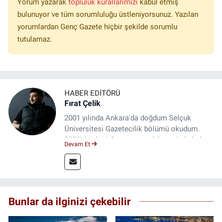
Yorum yazarak
topluluk kurallarımızı
kabul etmiş
bulunuyor ve tüm sorumluluğu üstleniyorsunuz. Yazılan
yorumlardan Genç Gazete hiçbir şekilde sorumlu
tutulamaz.
HABER EDITÖRÜ
Fırat Çelik
2001 yılında Ankara'da doğdum Selçuk
Üniversitesi Gazetecilik bölümü okudum.
2023'den beri Genç gazete bünyesinde haber
Devam Et
editörlüğü yapmaktayım.
Bunlar da ilginizi çekebilir