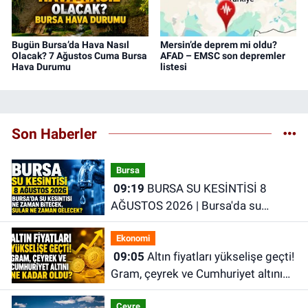
Bugün Bursa’da Hava Nasıl
Mersin’de deprem mi oldu?
Olacak? 7 Ağustos Cuma Bursa
AFAD – EMSC son depremler
Hava Durumu
listesi
Son Haberler
Bursa
09:19
BURSA SU KESİNTİSİ 8
AĞUSTOS 2026 | Bursa'da su
kesintisi ne zaman bitecek, sular ne
Ekonomi
zaman gelecek?
09:05
Altın fiyatları yükselişe geçti!
Gram, çeyrek ve Cumhuriyet altını
ne kadar oldu?
Çevre