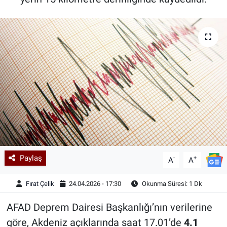
Kadın & Aile
Kültür & Sanat
Sağlık
Siyaset
Teknoloji
Yazarlar
Paylaş
-
+
A
A
Astroloji-Rüya
Fırat Çelik
24.04.2026 - 17:30
Okunma Süresi: 1 Dk
AFAD Deprem Dairesi Başkanlığı’nın verilerine
göre, Akdeniz açıklarında saat 17.01’de
4.1