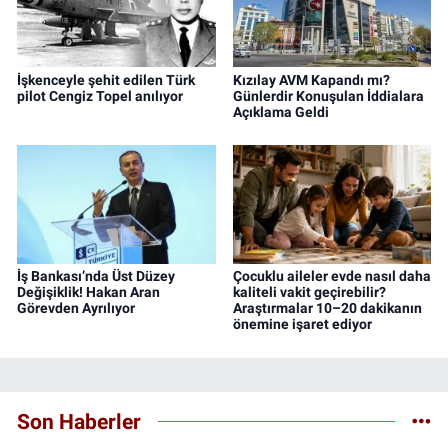
İşkenceyle şehit edilen Türk
Kızılay AVM Kapandı mı?
pilot Cengiz Topel anılıyor
Günlerdir Konuşulan İddialara
Açıklama Geldi
İş Bankası’nda Üst Düzey
Çocuklu aileler evde nasıl daha
Değişiklik! Hakan Aran
kaliteli vakit geçirebilir?
Görevden Ayrılıyor
Araştırmalar 10–20 dakikanın
önemine işaret ediyor
Son Haberler