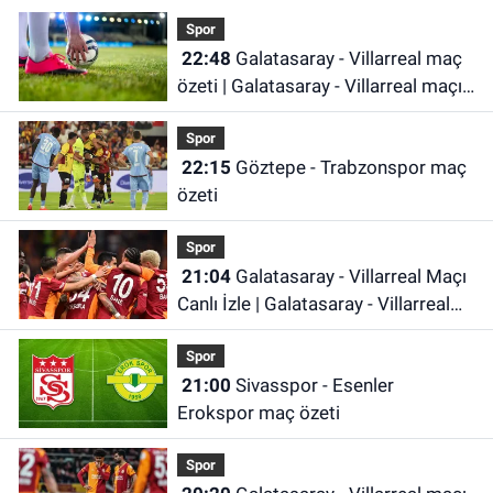
Spor
22:48
Galatasaray - Villarreal maç
özeti | Galatasaray - Villarreal maçı
önemli dakikalar
Spor
22:15
Göztepe - Trabzonspor maç
özeti
Spor
21:04
Galatasaray - Villarreal Maçı
Canlı İzle | Galatasaray - Villarreal
Maçı Canlı Anlatım | Galatasaray
Spor
Maçı İzle
21:00
Sivasspor - Esenler
Erokspor maç özeti
Spor