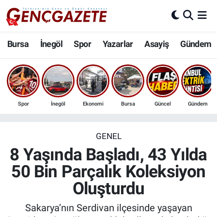
Bursa
Nöbetçi Eczaneler
Bursa
İnegöl
Spor
Yazarlar
Asayiş
Gündem
İnegöl
Hava Durumu
3.SAYFA
Trafik Durumu
Spor
İnegöl
Ekonomi
Bursa
Güncel
Gündem
Spor
Süper Lig Puan Durumu ve Fikstür
Eğitim
Tüm Manşetler
GENEL
8 Yaşında Başladı, 43 Yılda
Ekonomi
Son Dakika Haberleri
50 Bin Parçalık Koleksiyon
Oluşturdu
Güncel
Haber Arşivi
Sakarya’nın Serdivan ilçesinde yaşayan
İnanç