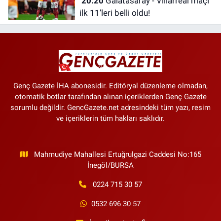
20:20
Galatasaray - Villarreal maçı
ilk 11’leri belli oldu!
Genç Gazete İHA abonesidir. Editöryal düzenleme olmadan,
otomatik botlar tarafından alınan içeriklerden Genç Gazete
sorumlu değildir. GencGazete.net adresindeki tüm yazı, resim
ve içeriklerin tüm hakları saklıdır.
Mahmudiye Mahallesi Ertuğrulgazi Caddesi No:165
İnegöl/BURSA
0224 715 30 57
0532 696 30 57