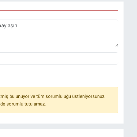
tmiş bulunuyor ve tüm sorumluluğu üstleniyorsunuz.
lde sorumlu tutulamaz.