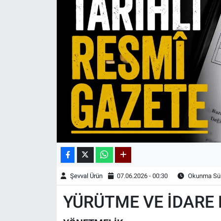
Kadın & Aile
Kültür & Sanat
Sağlık
Siyaset
Teknoloji
Yazarlar
Astroloji-Rüya
Şevval Ürün
07.06.2026 - 00:30
Okunma Sür
YÜRÜTME VE İDARE