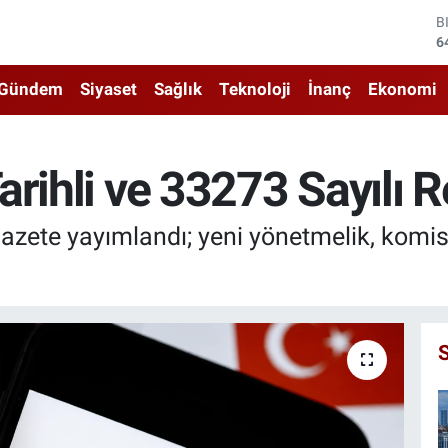
6
D
4
E
5
Gündem
Siyaset
Sağlık
Teknoloji
İnanç
Ekonomi
S
6
G
6
arihli ve 33273 Sayılı 
B
1
azete yayımlandı; yeni yönetmelik, komisy