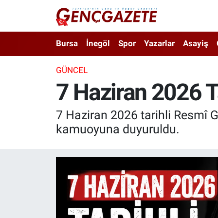
Bursa
Nöbetçi Eczaneler
Bursa
İnegöl
Spor
Yazarlar
Asayiş
İnegöl
Hava Durumu
GÜNCEL
7 Haziran 2026 T
3.SAYFA
Trafik Durumu
Spor
Süper Lig Puan Durumu ve Fikstür
7 Haziran 2026 tarihli Resmî G
kamuoyuna duyuruldu.
Eğitim
Tüm Manşetler
Ekonomi
Son Dakika Haberleri
Güncel
Haber Arşivi
İnanç