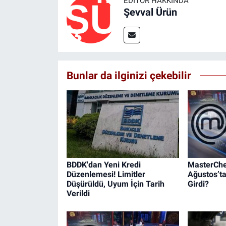
EDITÖR HAKKINDA
Şevval Ürün
Bunlar da ilginizi çekebilir
BDDK'dan Yeni Kredi
MasterChe
Düzenlemesi! Limitler
Ağustos’t
Düşürüldü, Uyum İçin Tarih
Girdi?
Verildi