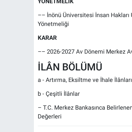
YÖNETMELİK
–– İnönü Üniversitesi İnsan Haklar
Yönetmeliği
KARAR
–– 2026-2027 Av Dönemi Merkez Av
İLÂN BÖLÜMÜ
a - Artırma, Eksiltme ve İhale İlânları
b - Çeşitli İlânlar
– T.C. Merkez Bankasınca Belirlenen
Değerleri