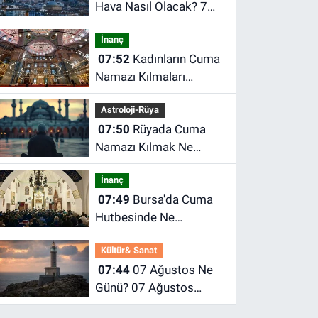
Hava Nasıl Olacak? 7
Ağustos Cuma Ankara
İnanç
Hava Durumu
07:52
Kadınların Cuma
Namazı Kılmaları
Gerekiyor mu?
Astroloji-Rüya
07:50
Rüyada Cuma
Namazı Kılmak Ne
Demek? Rüyada Cuma
İnanç
Günü Ne Anlama Gelir?
07:49
Bursa'da Cuma
Hutbesinde Ne
Okunacak? 07 Ağustos
Kültür& Sanat
2026 Cuma Hutbesi
07:44
07 Ağustos Ne
Günü? 07 Ağustos
Dünyada ve Türkiye’de