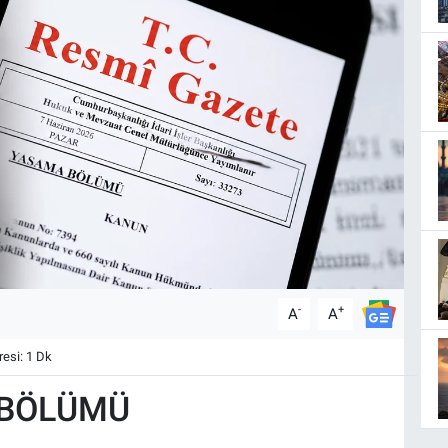
-
+
A
A
esi: 1 Dk
 BÖLÜMÜ