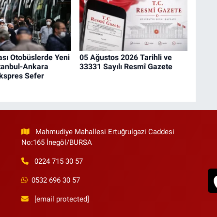
ası Otobüslerde Yeni
05 Ağustos 2026 Tarihli ve
tanbul-Ankara
33331 Sayılı Resmî Gazete
kspres Sefer
Mahmudiye Mahallesi Ertuğrulgazi Caddesi
No:165 İnegöl/BURSA
0224 715 30 57
0532 696 30 57
[email protected]