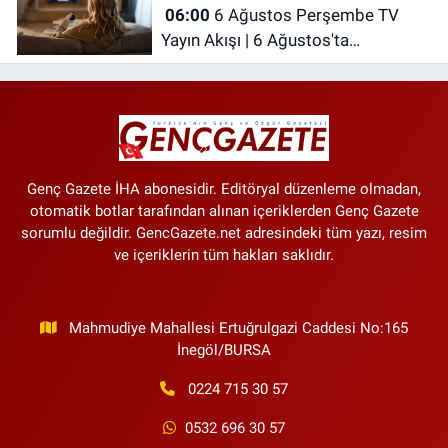
06:00
6 Ağustos Perşembe TV
Yayın Akışı | 6 Ağustos'ta
Televizyonda Neler Var? TRT 1, TV8,
NOW TV, Show TV, ATV, Star TV...
Genç Gazete İHA abonesidir. Editöryal düzenleme olmadan,
otomatik botlar tarafından alınan içeriklerden Genç Gazete
sorumlu değildir. GencGazete.net adresindeki tüm yazı, resim
ve içeriklerin tüm hakları saklıdır.
Mahmudiye Mahallesi Ertuğrulgazi Caddesi No:165
İnegöl/BURSA
0224 715 30 57
0532 696 30 57