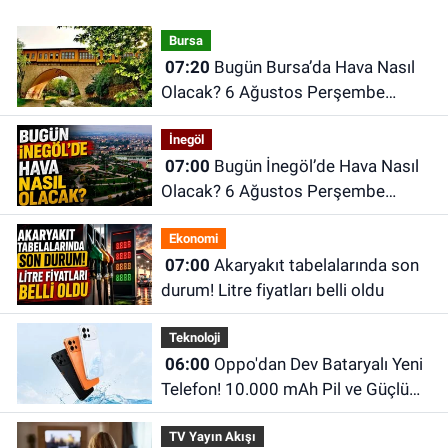
Bursa
07:20
Bugün Bursa’da Hava Nasıl
Olacak? 6 Ağustos Perşembe
Bursa Hava Durumu
İnegöl
07:00
Bugün İnegöl’de Hava Nasıl
Olacak? 6 Ağustos Perşembe
İnegöl Hava Durumu
Ekonomi
07:00
Akaryakıt tabelalarında son
durum! Litre fiyatları belli oldu
Teknoloji
06:00
Oppo'dan Dev Bataryalı Yeni
Telefon! 10.000 mAh Pil ve Güçlü
Donanımıyla Dikkat Çekiyor
TV Yayın Akışı