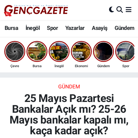
Bursa
Nöbetçi Eczaneler
Bursa
İnegöl
Spor
Yazarlar
Asayiş
Gündem
İnegöl
Hava Durumu
3.SAYFA
Trafik Durumu
Çevre
Bursa
İnegöl
Ekonomi
Gündem
Spor
Spor
Süper Lig Puan Durumu ve Fikstür
Eğitim
Tüm Manşetler
GÜNDEM
25 Mayıs Pazartesi
Ekonomi
Son Dakika Haberleri
Bankalar Açık mı? 25-26
Mayıs bankalar kapalı mı,
Güncel
Haber Arşivi
kaça kadar açık?
İnanç