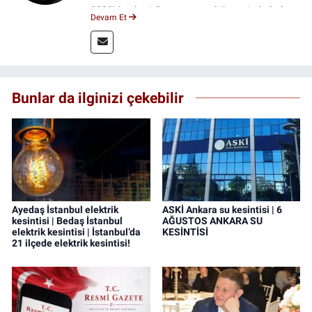
2023'den beri Genç gazete bünyesinde haber
Devam Et
editörlüğü yapmaktayım.
Bunlar da ilginizi çekebilir
Ayedaş İstanbul elektrik
ASKİ Ankara su kesintisi | 6
kesintisi | Bedaş İstanbul
AĞUSTOS ANKARA SU
elektrik kesintisi | İstanbul’da
KESİNTİSİ
21 ilçede elektrik kesintisi!