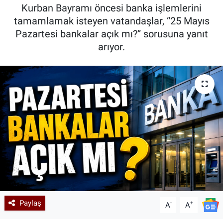
Kurban Bayramı öncesi banka işlemlerini
Kadın & Aile
tamamlamak isteyen vatandaşlar, “25 Mayıs
Pazartesi bankalar açık mı?” sorusuna yanıt
Kültür & Sanat
arıyor.
Sağlık
Siyaset
Teknoloji
Yazarlar
Astroloji-Rüya
Paylaş
-
+
A
A