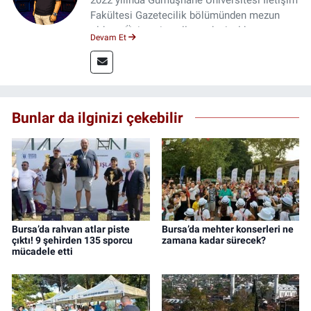
2022 yılında Gümüşhane Üniversitesi İletişim
Fakültesi Gazetecilik bölümünden mezun
oldum. Üniversite yıllarımda 4 yıl boyunca
Devam Et
uygulamalı medya merkezinde görev alarak
saha deneyimi kazandım. 2023 yılından beri
Genç Gazete'de okurlarımıza haber
ulaştırıyorum.
Bunlar da ilginizi çekebilir
Bursa’da rahvan atlar piste
Bursa’da mehter konserleri ne
çıktı! 9 şehirden 135 sporcu
zamana kadar sürecek?
mücadele etti