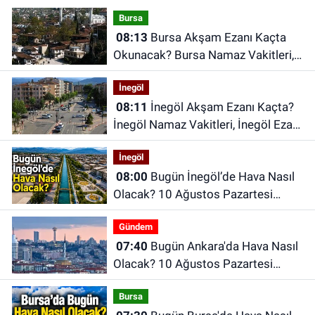
Bursa
08:13
Bursa Akşam Ezanı Kaçta
Okunacak? Bursa Namaz Vakitleri,
Bursa Ezan Saatleri | 10 Ağustos
İnegöl
2026 Pazartesi
08:11
İnegöl Akşam Ezanı Kaçta?
İnegöl Namaz Vakitleri, İnegöl Ezan
Saatleri | 10 Ağustos 2026
İnegöl
Pazartesi
08:00
Bugün İnegöl’de Hava Nasıl
Olacak? 10 Ağustos Pazartesi
İnegöl Hava Durumu
Gündem
07:40
Bugün Ankara'da Hava Nasıl
Olacak? 10 Ağustos Pazartesi
Ankara Hava Durumu
Bursa