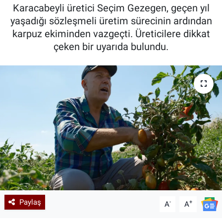
Karacabeyli üretici Seçim Gezegen, geçen yıl
Kadın & Aile
yaşadığı sözleşmeli üretim sürecinin ardından
karpuz ekiminden vazgeçti. Üreticilere dikkat
Kültür & Sanat
çeken bir uyarıda bulundu.
Sağlık
Siyaset
Teknoloji
Yazarlar
Astroloji-Rüya
Paylaş
-
+
A
A