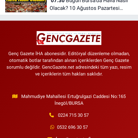
07:30
Bugün Bursa'da Hava Nasıl
Olacak? 10 Ağustos Pazartesi
İnegöl Hava Durumu
Genç Gazete İHA abonesidir. Editöryal düzenleme olmadan,
otomatik botlar tarafından alınan içeriklerden Genç Gazete
sorumlu değildir. GencGazete.net adresindeki tüm yazı, resim
ve içeriklerin tüm hakları saklıdır.
Mahmudiye Mahallesi Ertuğrulgazi Caddesi No:165
İnegöl/BURSA
0224 715 30 57
0532 696 30 57