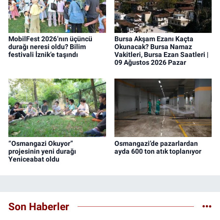
MobilFest 2026’nın üçüncü
Bursa Akşam Ezanı Kaçta
durağı neresi oldu? Bilim
Okunacak? Bursa Namaz
festivali İznik’e taşındı
Vakitleri, Bursa Ezan Saatleri |
09 Ağustos 2026 Pazar
“Osmangazi Okuyor”
Osmangazi’de pazarlardan
projesinin yeni durağı
ayda 600 ton atık toplanıyor
Yeniceabat oldu
Son Haberler