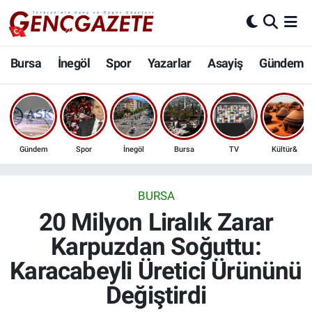
Bursa
Nöbetçi Eczaneler
Bursa
İnegöl
Spor
Yazarlar
Asayiş
Gündem
İnegöl
Hava Durumu
3.SAYFA
Trafik Durumu
Gündem
Spor
İnegöl
Bursa
TV
Kültür&
Spor
Süper Lig Puan Durumu ve Fikstür
Eğitim
Tüm Manşetler
BURSA
20 Milyon Liralık Zarar
Ekonomi
Son Dakika Haberleri
Karpuzdan Soğuttu:
Karacabeyli Üretici Ürününü
Güncel
Haber Arşivi
Değiştirdi
İnanç