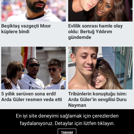
En iyi site deneyimi sağlamak için çerezlerden
Galatasaray-Villarreal Maçı Ne Zaman,
faydalanıyoruz. Detaylar için lütfen tıklayın.
02:13
Saat Kaçta ve Hangi Kanalda?
TAMAM