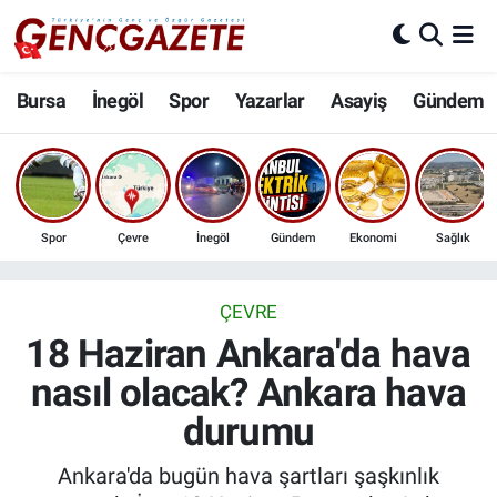
Bursa
Nöbetçi Eczaneler
Bursa
İnegöl
Spor
Yazarlar
Asayiş
Gündem
İnegöl
Hava Durumu
3.SAYFA
Trafik Durumu
Spor
Çevre
İnegöl
Gündem
Ekonomi
Sağlık
Spor
Süper Lig Puan Durumu ve Fikstür
Eğitim
Tüm Manşetler
ÇEVRE
18 Haziran Ankara'da hava
Ekonomi
Son Dakika Haberleri
nasıl olacak? Ankara hava
durumu
Güncel
Haber Arşivi
Ankara'da bugün hava şartları şaşkınlık
İnanç