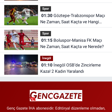
Kesintisi
Spor
01:30
Göztepe-Trabzonspor Maçı
Ne Zaman, Saat Kaçta ve Hangi
Kanalda?
Spor
01:15
Boluspor-Manisa FK Maçı
Ne Zaman, Saat Kaçta ve Nerede?
İnegöl
01:10
İnegöl OSB’de Zincirleme
Kaza! 2 Kadın Yaralandı
Genç Gazete İHA abonesidir. Editöryal düzenleme olmadan,