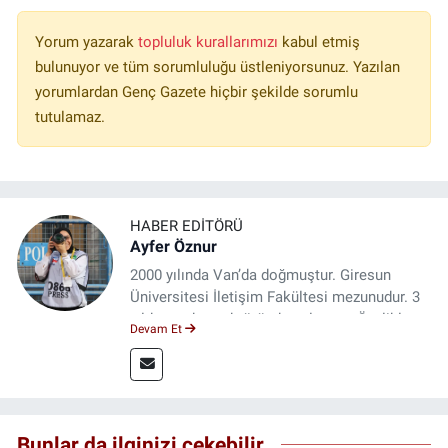
Yorum yazarak
topluluk kurallarımızı
kabul etmiş
bulunuyor ve tüm sorumluluğu üstleniyorsunuz. Yazılan
yorumlardan Genç Gazete hiçbir şekilde sorumlu
tutulamaz.
HABER EDITÖRÜ
Ayfer Öznur
2000 yılında Van’da doğmuştur. Giresun
Üniversitesi İletişim Fakültesi mezunudur. 3
yıldır medya sektöründe çalışıyor. Özelikle
Devam Et
kitap ve film konusunda uzmanlaşmıştır.
Bunlar da ilginizi çekebilir