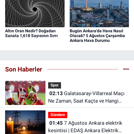
Altın Oran Nedir? Doğadan
Bugün Ankara'da Hava Nasıl
Sanata 1,618 Sayısının Sırrı
Olacak? 5 Ağustos Çarşamba
Ankara Hava Durumu
Son Haberler
Spor
02:13
Galatasaray-Villarreal Maçı
Ne Zaman, Saat Kaçta ve Hangi
Kanalda? Galatasaray hazırlık maçı
Gündem
ne zaman?
01:45
7 Ağustos Ankara elektrik
kesintisi | EDAŞ Ankara Elektrik