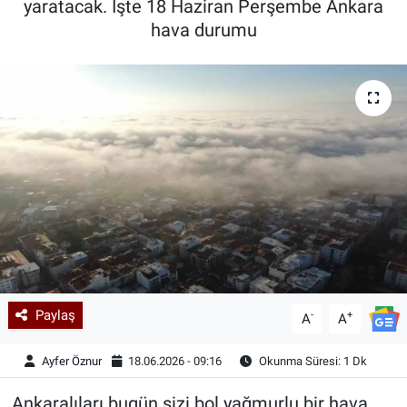
yaratacak. İşte 18 Haziran Perşembe Ankara
hava durumu
Kadın & Aile
Kültür & Sanat
Sağlık
Siyaset
Teknoloji
Yazarlar
Astroloji-Rüya
Paylaş
-
+
A
A
Ayfer Öznur
18.06.2026 - 09:16
Okunma Süresi: 1 Dk
Ankaralıları bugün sizi bol yağmurlu bir hava